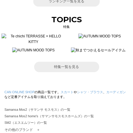
ランキング一覧を見る
TOPICS
特集
特集一覧を見る
CAN ONLINE SHOP
の商品一覧です。
スカート
や
シャツ・ブラウス
、
カーディガン
など定番アイテムを取り揃えております。
Samansa Mos2（サマンサ モスモス）の一覧
Samansa Mos2 home's（サマンサモスモスホームズ）の一覧
SM2（エスエムツー）の一覧
TSUHARU by Samansa Mos2（ツハルバイサマンサモスモス）の一覧
その他のブランド ＋