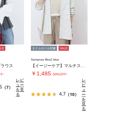
ALE
タイムセール対象
SALE
Samansa Mos2 blue
ブラウス
【イージーケア】マルチスタイルシャツ
￥1,485
FF-
-50%OFF-
レビ
レ
ュー
ビ
6
（7）
を見
ュ
4.7
る
（10）
ー
を
見
る