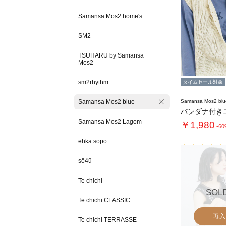
Samansa Mos2 home's
SM2
TSUHARU by Samansa
Mos2
sm2rhythm
タイムセール対象
Samansa Mos2 blue
Samansa Mos2 blu
バンダナ付き
Samansa Mos2 Lagom
￥1,980
-6
ehka sopo
sō4ū
Te chichi
SOL
Te chichi CLASSIC
再入
Te chichi TERRASSE