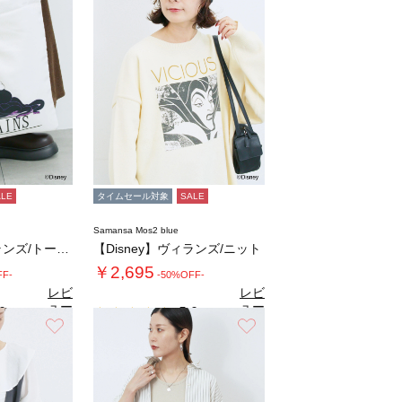
ALE
タイムセール対象
SALE
Samansa Mos2 blue
【Disney】ヴィランズ/トートバッグ
【Disney】ヴィランズ/ニット
￥2,695
FF-
-50%OFF-
レビ
レビ
ュー
ュー
0
5.0
（1）
（2）
を見
を見
お気に入り
お気に入り
る
る