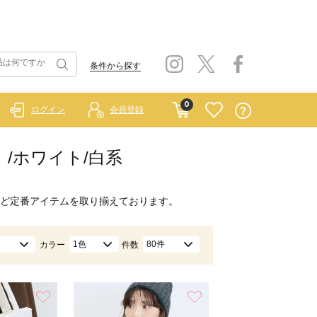
条件から探す
0
ログイン
会員登録
ー）/ホワイト/白系
ど定番アイテムを取り揃えております。
1色
80件
カラー
件数
お気に入り
お気に入り