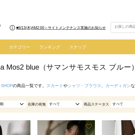
■8/13(木)AM2:00～サイトメンテナンス実施のお知らせ
■【お知らせ】ヤマト運輸の配送遅延・停止について
カテゴリー
ランキング
スナップ
nsa Mos2 blue（サマンサモスモス ブル
 SHOP
の商品一覧です。
スカート
や
シャツ・ブラウス
、
カーディガン
な
順
すべて
すべて
在庫の有無
商品ステータス
お気に入り
お気に入り