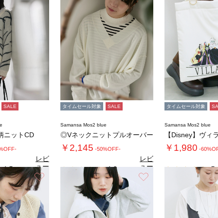
SALE
タイムセール対象
SALE
タイムセール対象
S
e
Samansa Mos2 blue
Samansa Mos2 blue
柄ニットCD
◎Vネックニットプルオーバー
￥2,145
￥1,980
0%OFF-
-50%OFF-
-60%O
レビ
レビ
ュー
ュー
4.5
4.0
5.
（2）
（1）
を見
を見
お気に入り
お気に入り
る
る