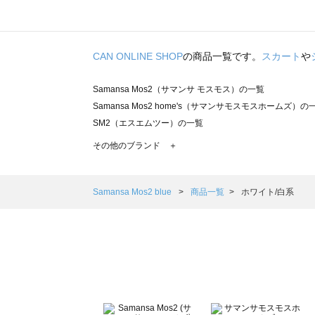
CAN ONLINE SHOP
の商品一覧です。
スカート
や
Samansa Mos2（サマンサ モスモス）の一覧
Samansa Mos2 home's（サマンサモスモスホームズ）の
SM2（エスエムツー）の一覧
TSUHARU by Samansa Mos2（ツハルバイサマンサモ
その他のブランド ＋
sm2rhythm（サマンサモスモス リズム）の一覧
Samansa Mos2 blue（サマンサモスモス ブルー）の一覧
Samansa Mos2 Lagom（サマンサモスモス ラーゴム）の
Samansa Mos2 blue
商品一覧
ホワイト/白系
ehka sopo（エヘカソポ）の一覧
sō4ū（ソウフォーユー）の一覧
Te chichi（テチチ）の一覧
Te chichi CLASSIC（テチチ クラシック）の一覧
Te chichi TERRASSE（テチチ テラス）の一覧
Lugnoncure（ルノンキュール）の一覧
BETTY'S BLUE（べティーズブルー）の一覧