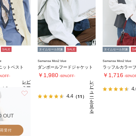
SALE
タイムセール対象
SALE
タイムセール対象
S
e
Samansa Mos2 blue
Samansa Mos2 blue
ニットベスト
ダンボールフードジャケット
ラッフルカラー
￥1,980
￥1,716
0%OFF-
-60%OFF-
-60%O
レビ
レ
ュー
ビ
4.3
4.
（3）
を見
ュ
お気に入り
4.4
る
（11）
ー
を
見
る
D OUT
荷受付