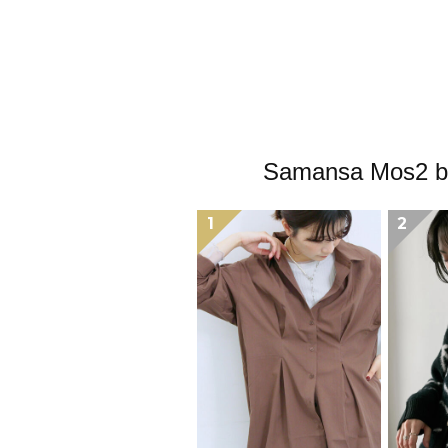
Samansa M
1
2