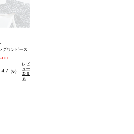
e
ングワンピース
0%OFF-
レビ
ュー
4.7
（6）
を見
る