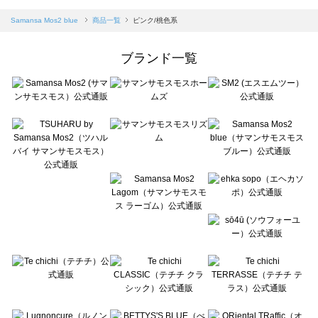
sm2rhythm（サマンサモスモス リズム）の一覧
Samansa Mos2 blue（サマンサモスモス ブルー）の一覧
Samansa Mos2 blue
商品一覧
ピンク/桃色系
Samansa Mos2 Lagom（サマンサモスモス ラーゴム）の一覧
ehka sopo（エヘカソポ）の一覧
ブランド一覧
sō4ū（ソウフォーユー）の一覧
Te chichi（テチチ）の一覧
Te chichi CLASSIC（テチチ クラシック）の一覧
Te chichi TERRASSE（テチチ テラス）の一覧
Lugnoncure（ルノンキュール）の一覧
BETTY'S BLUE（べティーズブルー）の一覧
Wpc.（ワールドパーティー）の一覧