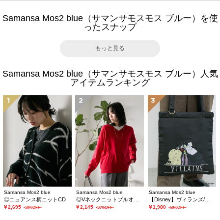
Samansa Mos2 blue（サマンサモスモス ブルー）を使
ったスナップ
もっと見る
Samansa Mos2 blue（サマンサモスモス ブルー）人気
アイテムランキング
1
2
3
Samansa Mos2 blue
Samansa Mos2 blue
Samansa Mos2 blue
◎ニュアンス柄ニットCD
◎Vネックニットプルオーバー
【Disney】ヴィランズ/トートバッグ
￥2,695
￥2,145
￥1,980
-50%OFF-
-50%OFF-
-60%OFF-