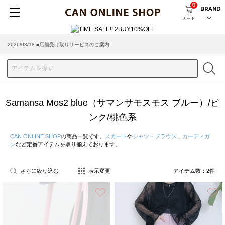
0
BRAND
カート
2026/03/18 ■店舗受け取りサービスのご案内
Samansa Mos2 blue（サマンサモスモス ブルー）/ピ
ンク/桃色系
CAN ONLINE SHOP
の商品一覧です。
スカート
や
シャツ・ブラウス
、
カーディガ
ン
など定番アイテムを取り揃えております。
さらに絞り込む
表示変更
アイテム数：
2
件
お気に入り