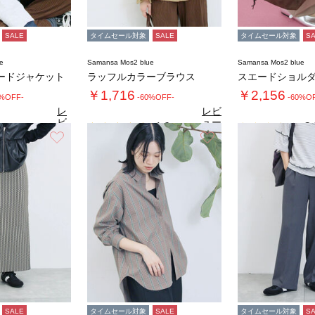
SALE
タイムセール対象
SALE
タイムセール対象
S
e
Samansa Mos2 blue
Samansa Mos2 blue
ードジャケット
ラッフルカラーブラウス
スエードショル
￥1,716
￥2,156
0%OFF-
-60%OFF-
-60%O
レ
レビ
ビ
ュー
4.6
3.
（7）
ュ
を見
お気に入り
お気に入り
4.4
（11）
ー
る
を
見
る
SALE
タイムセール対象
SALE
タイムセール対象
S