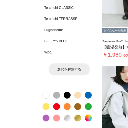
Te chichi CLASSIC
Te chichi TERRASSE
Lugnoncure
タイムセール対象
BETTY'S BLUE
Samansa Mos2 blu
Wpc.
￥1,980
-5
選択を解除する