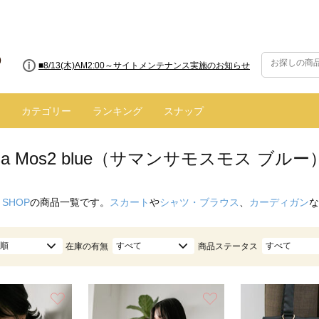
■【お知らせ】ヤマト運輸の配送遅延・停止について
カテゴリー
ランキング
スナップ
nsa Mos2 blue（サマンサモスモス ブルー
 SHOP
の商品一覧です。
スカート
や
シャツ・ブラウス
、
カーディガン
な
順
すべて
すべて
在庫の有無
商品ステータス
お気に入り
お気に入り