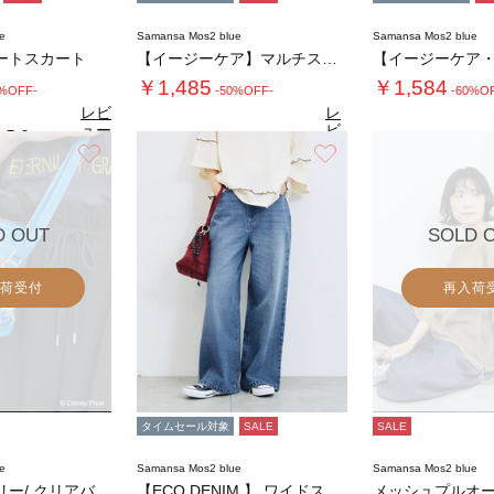
e
Samansa Mos2 blue
Samansa Mos2 blue
ートスカート
【イージーケア】マルチスタイルシャツ
￥1,485
￥1,584
0%OFF-
-50%OFF-
-60%O
レビ
レ
ュー
ビ
5.0
（6）
を見
ュ
お気に入り
お気に入り
4.7
4.
る
（10）
ー
を
見
る
D OUT
SOLD 
荷受付
再入荷
タイムセール対象
SALE
SALE
e
Samansa Mos2 blue
Samansa Mos2 blue
トイ・ストーリー/ クリアバニイティポシェッ…
【ECO DENIM 】 ワイドストレートパ…
メッシュプルオ