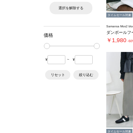
選択を解除する
タイムセール対象
Samansa Mos2 blu
ダンボールフ
価格
￥1,980
-6
¥
~
¥
リセット
絞り込む
タイムセール対象