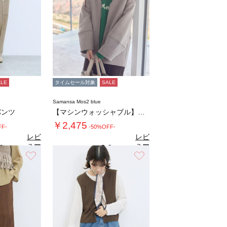
ALE
タイムセール対象
SALE
Samansa Mos2 blue
パンツ
【マシンウォッシャブル】マルチスタイルボンデ…
￥2,475
FF-
-50%OFF-
レビ
レビ
ュー
ュー
0
2.8
（1）
（5）
を見
を見
お気に入り
お気に入り
る
る