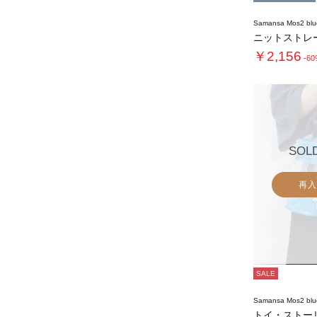
Samansa Mos2 blu
ニットストレ
￥2,156
-6
SOL
再入
SALE
Samansa Mos2 blu