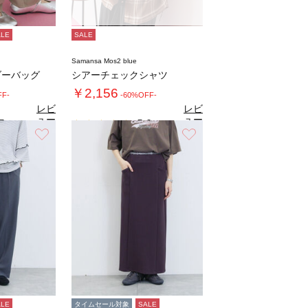
ALE
SALE
Samansa Mos2 blue
ダーバッグ
シアーチェックシャツ
￥2,156
FF-
-60%OFF-
レビ
レビ
ュー
ュー
5
5.0
（2）
（3）
を見
を見
お気に入り
お気に入り
る
る
ALE
タイムセール対象
SALE