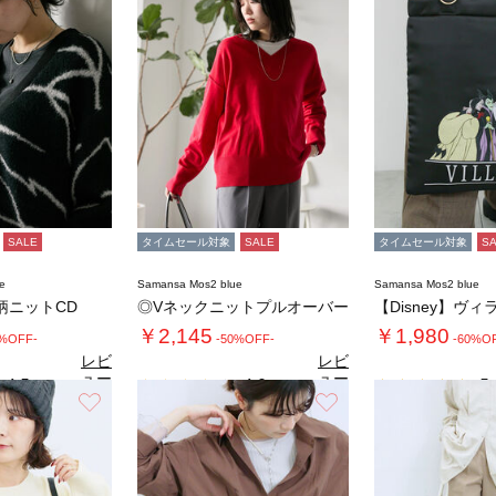
SALE
タイムセール対象
SALE
タイムセール対象
S
e
Samansa Mos2 blue
Samansa Mos2 blue
柄ニットCD
◎Vネックニットプルオーバー
￥2,145
￥1,980
0%OFF-
-50%OFF-
-60%O
レビ
レビ
ュー
ュー
4.5
4.0
5.
（2）
（1）
を見
を見
お気に入り
お気に入り
る
る