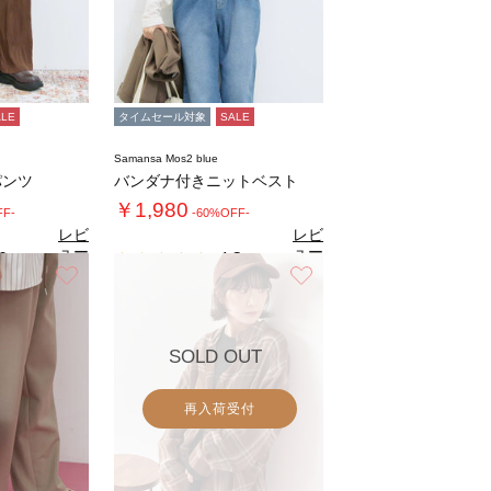
ALE
タイムセール対象
SALE
Samansa Mos2 blue
パンツ
バンダナ付きニットベスト
￥1,980
FF-
-60%OFF-
レビ
レビ
ュー
ュー
0
4.3
（3）
（3）
を見
を見
お気に入り
お気に入り
る
る
SOLD OUT
再入荷受付