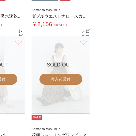
Samansa Mos2 blue
【イージーケア・吸水速乾】マルチスタイルタッ…
ダブルウエストナロースカート
￥2,156
FF-
-60%OFF-
レ
レビ
ビ
ュー
5.0
（2）
ュ
を見
お気に入り
お気に入り
7
（24）
ー
る
を
見
る
OUT
SOLD OUT
受付
再入荷受付
SALE
Samansa Mos2 blue
ーバー
花柄シャーリングワンピース