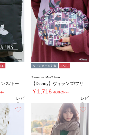
ALE
タイムセール対象
SALE
Samansa Mos2 blue
【Disney】ヴィランズ/トートバッグ
【Disney】ヴィランズ/フリルポーチ
￥1,716
FF-
-60%OFF-
レビ
レビ
ュー
ュー
0
5.0
（1）
（2）
を見
を見
お気に入り
お気に入り
る
る