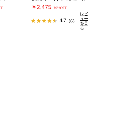
￥2,475
FF-
-70%OFF-
レビ
ュー
4.7
（6）
を見
る