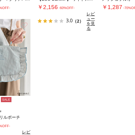
￥2,156
￥1,287
0%OFF-
-60%OFF-
-70%O
レビ
ュー
3.0
（2）
を見
お気に入り
る
SALE
e
/フリルポーチ
0%OFF-
レビ