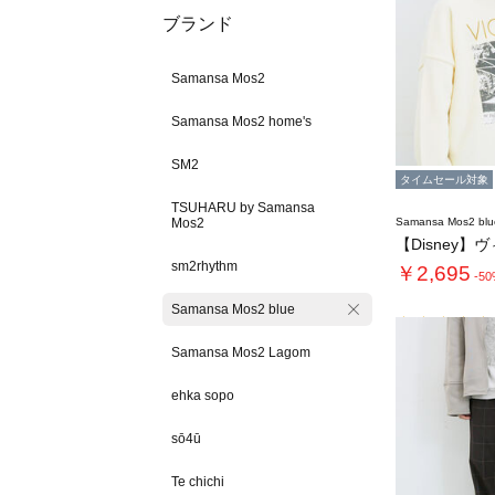
ブランド
Samansa Mos2
Samansa Mos2 home's
SM2
タイムセール対象
TSUHARU by Samansa
Mos2
Samansa Mos2 blu
【Disney】
sm2rhythm
￥2,695
-5
Samansa Mos2 blue
Samansa Mos2 Lagom
ehka sopo
sō4ū
Te chichi