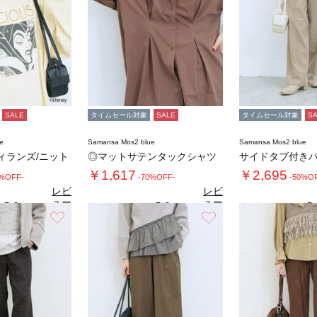
SALE
タイムセール対象
SALE
タイムセール対象
S
e
Samansa Mos2 blue
Samansa Mos2 blue
ヴィランズ/ニット
◎マットサテンタックシャツ
サイドタブ付き
￥1,617
￥2,695
0%OFF-
-70%OFF-
-50%O
レビ
レビ
ュー
ュー
5.0
5.0
5.
（2）
（1）
を見
を見
お気に入り
お気に入り
る
る