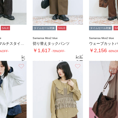
SALE
タイムセール対象
SALE
タイムセール対象
S
e
Samansa Mos2 blue
Samansa Mos2 blue
【吸湿発熱】マルチスタイルストレートパンツ
切り替えタックパンツ
ウェーブカット
￥1,617
￥2,156
0%OFF-
-70%OFF-
-60%O
レ
レビ
ビ
ュー
4.0
4.
（1）
ュ
を見
お気に入り
お気に入り
4.7
（27）
ー
る
を
見
る