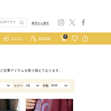
条件から探す
0
ログイン
会員登録
）
ど定番アイテムを取り揃えております。
1色
80件
カラー
件数
お気に入り
お気に入り