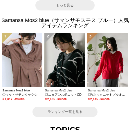
もっと見る
Samansa Mos2 blue（サマンサモスモス ブルー）人気
アイテムランキング
1
2
3
Samansa Mos2 blue
Samansa Mos2 blue
Samansa Mos2 blue
◎マットサテンタックシャツ
◎ニュアンス柄ニットCD
◎Vネックニットプルオーバー
￥1,617
￥2,695
￥2,145
-70%OFF-
-50%OFF-
-50%OFF-
ランキング一覧を見る
TOPICS