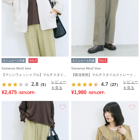
タイムセール対象
SALE
タイムセール対象
SALE
Samansa Mos2 blue
Samansa Mos2 blue
【マシンウォッシャブル】マルチスタイルボンディングブルゾン
【吸湿発熱】マルチスタイルストレートパンツ
レビュー
レビュー
2.8
4.7
（5）
（27）
を見る
を見る
¥2,475
¥1,980
-50%OFF-
-50%OFF-
お気に入り