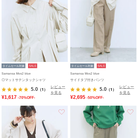
タイムセール対象
SALE
タイムセール対象
SALE
Samansa Mos2 blue
Samansa Mos2 blue
◎マットサテンタックシャツ
サイドタブ付きパンツ
レビュー
レビュー
5.0
5.0
（1）
（1）
を見る
を見る
¥1,617
¥2,695
-70%OFF-
-50%OFF-
お気に入り