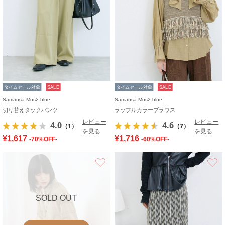
タイムセール対象
SALE
タイムセール対象
SALE
Samansa Mos2 blue
Samansa Mos2 blue
切り替えタックパンツ
ラッフルカラーブラウス
レビュー
レビュー
4.0
4.6
（1）
（7）
を見る
を見る
¥1,617
¥1,716
-70%OFF-
-60%OFF-
お気に入り
SOLD OUT