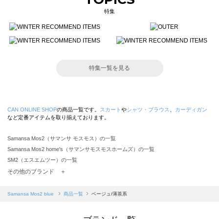
特集
特集一覧を見る
CAN ONLINE SHOP
の商品一覧です。
スカート
や
シャツ・ブラウス
、
カーディガン
など定番アイテムを取り揃えております。
Samansa Mos2（サマンサ モスモス）の一覧
Samansa Mos2 home's（サマンサモスモスホームズ）の一覧
SM2（エスエムツー）の一覧
TSUHARU by Samansa Mos2（ツハルバイサマンサモスモス）の一覧
その他のブランド ＋
sm2rhythm（サマンサモスモス リズム）の一覧
Samansa Mos2 blue（サマンサモスモス ブルー）の一覧
Samansa Mos2 blue
商品一覧
ベージュ/薄茶系
Samansa Mos2 Lagom（サマンサモスモス ラーゴム）の一覧
ehka sopo（エヘカソポ）の一覧