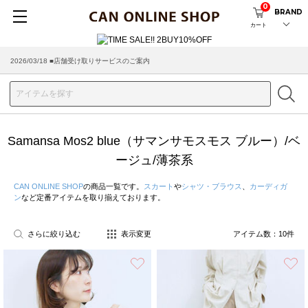
0
BRAND
カート
2026/03/18 ■店舗受け取りサービスのご案内
Samansa Mos2 blue（サマンサモスモス ブルー）/ベ
ージュ/薄茶系
CAN ONLINE SHOP
の商品一覧です。
スカート
や
シャツ・ブラウス
、
カーディガ
ン
など定番アイテムを取り揃えております。
さらに絞り込む
表示変更
アイテム数：
10
件
お気に入り