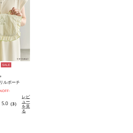
SALE
e
/フリルポーチ
0%OFF-
レビ
ュー
5.0
（3）
を見
る