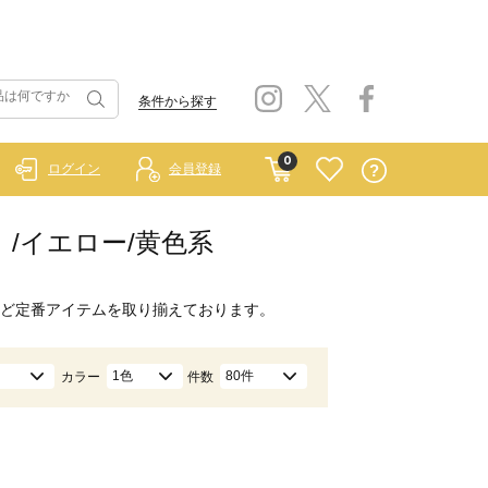
条件から探す
0
ログイン
会員登録
ー）/イエロー/黄色系
ど定番アイテムを取り揃えております。
1色
80件
カラー
件数