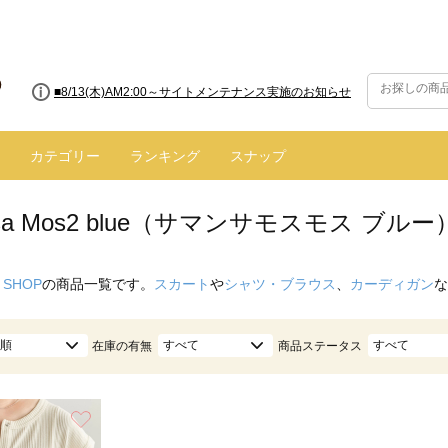
■8/13(木)AM2:00～サイトメンテナンス実施のお知らせ
カテゴリー
ランキング
スナップ
nsa Mos2 blue（サマンサモスモス ブル
 SHOP
の商品一覧です。
スカート
や
シャツ・ブラウス
、
カーディガン
な
順
すべて
すべて
在庫の有無
商品ステータス
お気に入り