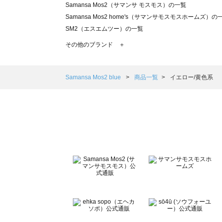
Samansa Mos2（サマンサ モスモス）の一覧
Samansa Mos2 home's（サマンサモスモスホームズ）の
SM2（エスエムツー）の一覧
TSUHARU by Samansa Mos2（ツハルバイサマンサモ
その他のブランド ＋
sm2rhythm（サマンサモスモス リズム）の一覧
Samansa Mos2 blue（サマンサモスモス ブルー）の一覧
Samansa Mos2 Lagom（サマンサモスモス ラーゴム）の
Samansa Mos2 blue
商品一覧
イエロー/黄色系
ehka sopo（エヘカソポ）の一覧
sō4ū（ソウフォーユー）の一覧
Te chichi（テチチ）の一覧
Te chichi CLASSIC（テチチ クラシック）の一覧
Te chichi TERRASSE（テチチ テラス）の一覧
Lugnoncure（ルノンキュール）の一覧
BETTY'S BLUE（べティーズブルー）の一覧
Wpc.（ワールドパーティー）の一覧