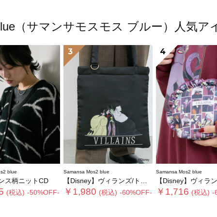
os2 blue（サマンサモスモス ブルー）人
3
4
s2 blue
Samansa Mos2 blue
Samansa Mos2 blue
ンス柄ニットCD
【Disney】ヴィランズ/トートバッグ
【Disney】ヴィランズ/フ
5
￥1,980
￥1,716
(税込)
-50%OFF-
(税込)
-60%OFF-
(税込)
-