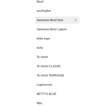
Mos2
sm2rhythm
Samansa Mos2 blue
Samansa Mos2 Lagom
ehka sopo
sō4ū
Te chichi
Te chichi CLASSIC
Te chichi TERRASSE
Lugnoncure
BETTY'S BLUE
Wpc.