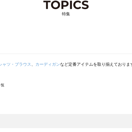
特集
シャツ・ブラウス
、
カーディガン
など定番アイテムを取り揃えておりま
一覧
スモス）の一覧
一覧