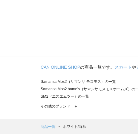
CAN ONLINE SHOP
の商品一覧です。
スカート
や
Samansa Mos2（サマンサ モスモス）の一覧
Samansa Mos2 home's（サマンサモスモスホームズ）の
SM2（エスエムツー）の一覧
TSUHARU by Samansa Mos2（ツハルバイサマンサモ
その他のブランド ＋
sm2rhythm（サマンサモスモス リズム）の一覧
Samansa Mos2 blue（サマンサモスモス ブルー）の一覧
Samansa Mos2 Lagom（サマンサモスモス ラーゴム）の
商品一覧
ホワイト/白系
ehka sopo（エヘカソポ）の一覧