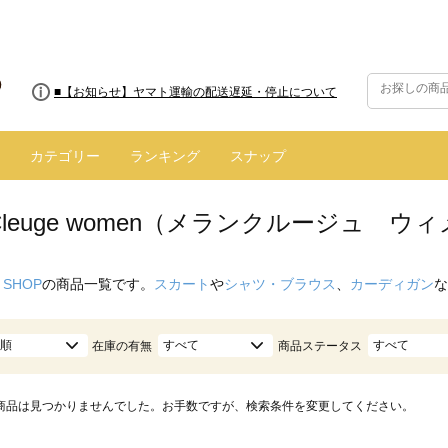
■8/13(木)AM2:00～サイトメンテナンス実施のお知らせ
■【お知らせ】ヤマト運輸の配送遅延・停止について
カテゴリー
ランキング
スナップ
n Cleuge women（メランクルージュ 
 SHOP
の商品一覧です。
スカート
や
シャツ・ブラウス
、
カーディガン
な
順
すべて
すべて
在庫の有無
商品ステータス
商品は見つかりませんでした。お手数ですが、検索条件を変更してください。