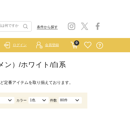
条件から探す
0
ログイン
会員登録
ウィメン）/ホワイト/白系
ど定番アイテムを取り揃えております。
1色
80件
カラー
件数