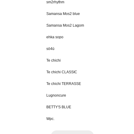
sm2rhythm
Samansa Mos2 blue
Samansa Mos2 Lagom
ehka sopo
sō4ū
Te chichi
Te chichi CLASSIC
Te chichi TERRASSE
Lugnoncure
BETTY'S BLUE
Wpc.