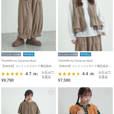
タイムセール対象
WEB限定
タイムセール対象
WEB限定
TSUHARU by Samansa Mos2
TSUHARU by Samansa Mos2
【tukuroi】コットンジャカード製品染め裾フリルパンツ《WEB限定》
【tukuroi】コットンジャカード製品染めベスト《WEB限定》
レビュー
レビュー
4.7
4.4
（6）
（9）
を見る
を見る
¥9,790
¥7,590
お気に入り