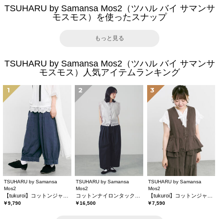
TSUHARU by Samansa Mos2（ツハル バイ サマンサ
モスモス）を使ったスナップ
もっと見る
TSUHARU by Samansa Mos2（ツハル バイ サマンサ
モスモス）人気アイテムランキング
1
2
3
TSUHARU by Samansa
TSUHARU by Samansa
TSUHARU by Samansa
Mos2
Mos2
Mos2
【tukuroi】コットンジャカード製品染め裾フリルパンツ《WEB限定》
コットンナイロンタックパンツ
【tukuroi】コットンジャカード製品染めベスト《WEB限定》
￥9,790
￥16,500
￥7,590