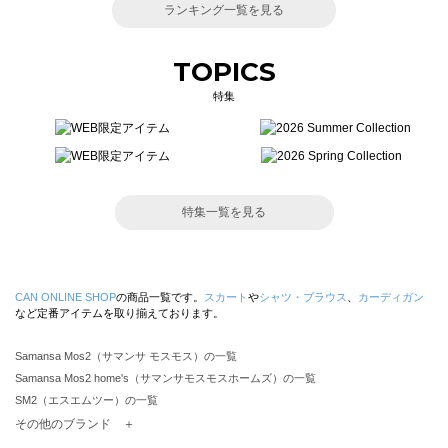
ランキング一覧を見る
TOPICS
特集
特集一覧を見る
CAN ONLINE SHOP
の商品一覧です。
スカート
や
シャツ・ブラウス
、
カーディガン
など定番アイテムを取り揃えております。
Samansa Mos2（サマンサ モスモス）の一覧
Samansa Mos2 home's（サマンサモスモスホームズ）の一覧
SM2（エスエムツー）の一覧
TSUHARU by Samansa Mos2（ツハルバイサマンサモスモス）の一覧
その他のブランド ＋
sm2rhythm（サマンサモスモス リズム）の一覧