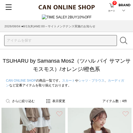
0
BRAND
カート
2026/08/04 ■8/13(木)AM2:00～サイトメンテナンス実施のお知らせ
TSUHARU by Samansa Mos2（ツハル バイ サマンサ
モスモス）/オレンジ/橙色系
CAN ONLINE SHOP
の商品一覧です。
スカート
や
シャツ・ブラウス
、
カーディガ
ン
など定番アイテムを取り揃えております。
さらに絞り込む
表示変更
アイテム数：
4
件
お気に入り