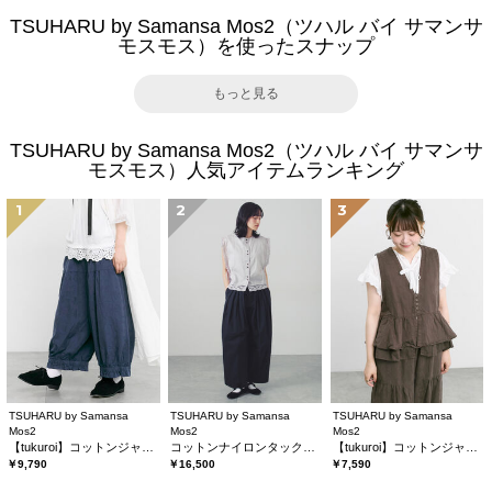
TSUHARU by Samansa Mos2（ツハル バイ サマンサ
モスモス）を使ったスナップ
もっと見る
TSUHARU by Samansa Mos2（ツハル バイ サマンサ
モスモス）人気アイテムランキング
1
2
3
TSUHARU by Samansa
TSUHARU by Samansa
TSUHARU by Samansa
Mos2
Mos2
Mos2
【tukuroi】コットンジャカード製品染め裾フリルパンツ《WEB限定》
コットンナイロンタックパンツ
【tukuroi】コットンジャカード製品染めベスト《WEB限定》
￥9,790
￥16,500
￥7,590