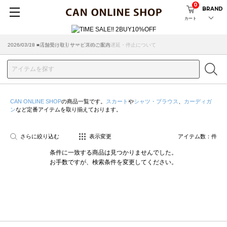
0
BRAND
カート
2026/07/29 ■【お知らせ】ヤマト運輸の配送遅延・停止について
2026/03/18 ■店舗受け取りサービスのご案内
CAN ONLINE SHOP
の商品一覧です。
スカート
や
シャツ・ブラウス
、
カーディガ
ン
など定番アイテムを取り揃えております。
さらに絞り込む
表示変更
アイテム数：
件
条件に一致する商品は見つかりませんでした。
お手数ですが、検索条件を変更してください。