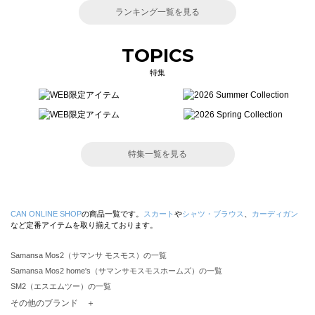
ランキング一覧を見る
TOPICS
特集
特集一覧を見る
CAN ONLINE SHOP
の商品一覧です。
スカート
や
シャツ・ブラウス
、
カーディガン
など定番アイテムを取り揃えております。
Samansa Mos2（サマンサ モスモス）の一覧
Samansa Mos2 home's（サマンサモスモスホームズ）の一覧
SM2（エスエムツー）の一覧
TSUHARU by Samansa Mos2（ツハルバイサマンサモスモス）の一覧
その他のブランド ＋