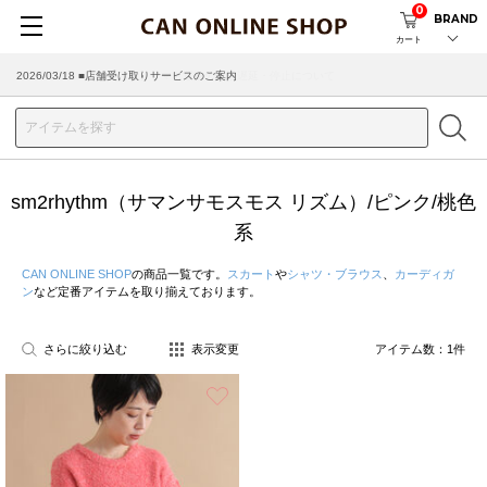
0
BRAND
カート
2026/03/18 ■店舗受け取りサービスのご案内
sm2rhythm（サマンサモスモス リズム）/ピンク/桃色
系
CAN ONLINE SHOP
の商品一覧です。
スカート
や
シャツ・ブラウス
、
カーディガ
ン
など定番アイテムを取り揃えております。
さらに絞り込む
表示変更
アイテム数：
1
件
お気に入り