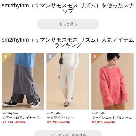
sm2rhythm（サマンサモスモス リズム）を使ったスナ
ップ
もっと見る
sm2rhythm（サマンサモスモス リズム）人気アイテム
ランキング
1
2
3
sm2rhythm
sm2rhythm
sm2rhythm
シアーベロアレイヤードスカート
セミワイドパンツ
ブークレニットプルオーバー
￥1,716
￥3,795
￥2,376
-60%OFF-
-50%OFF-
-60%OFF-
ランキング一覧を見る