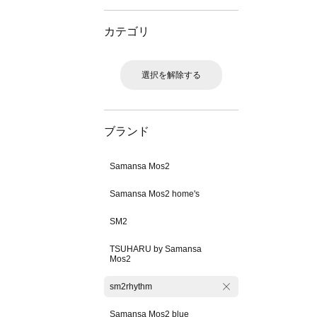
カテゴリ
選択を解除する
ブランド
Samansa Mos2
Samansa Mos2 home's
SM2
TSUHARU by Samansa
Mos2
sm2rhythm
Samansa Mos2 blue