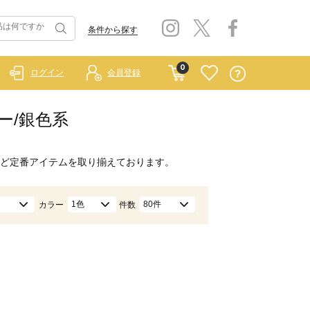
条件から探す
0
ログイン
会員登録
バー/銀色系
ど定番アイテムを取り揃えております。
1色
80件
カラー
件数