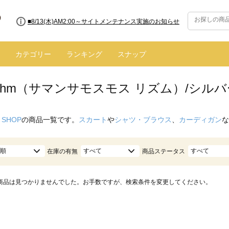
■8/13(木)AM2:00～サイトメンテナンス実施のお知らせ
カテゴリー
ランキング
スナップ
hythm（サマンサモスモス リズム）/シル
 SHOP
の商品一覧です。
スカート
や
シャツ・ブラウス
、
カーディガン
な
順
すべて
すべて
在庫の有無
商品ステータス
商品は見つかりませんでした。お手数ですが、検索条件を変更してください。