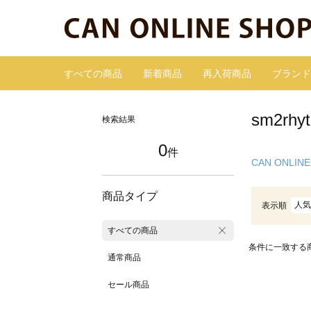
すべての商品
新着商品
再入荷商品
ブランド
sm2r
検索結果
0
件
CAN ONLINE
商品タイプ
人気
表示順
すべての商品
条件に一致する
通常商品
セール商品