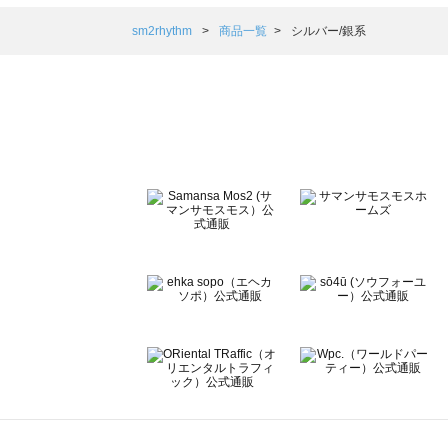
Samansa Mos2 blue（サマンサモスモス ブルー）の一覧
Samansa Mos2 Lagom（サマンサモスモス ラーゴム）の
sm2rhythm
商品一覧
シルバー/銀系
ehka sopo（エヘカソポ）の一覧
sō4ū（ソウフォーユー）の一覧
Te chichi（テチチ）の一覧
Te chichi CLASSIC（テチチ クラシック）の一覧
Te chichi TERRASSE（テチチ テラス）の一覧
Lugnoncure（ルノンキュール）の一覧
BETTY'S BLUE（べティーズブルー）の一覧
Wpc.（ワールドパーティー）の一覧