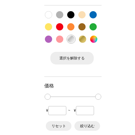
選択を解除する
価格
¥
~
¥
リセット
絞り込む