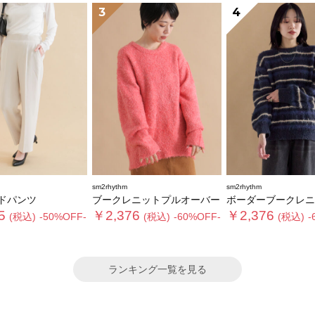
3
4
sm2rhythm
sm2rhythm
ドパンツ
ブークレニットプルオーバー
ボーダーブークレニットプ
5
￥2,376
￥2,376
(税込)
-50%OFF-
(税込)
-60%OFF-
(税込)
-
ランキング一覧を見る