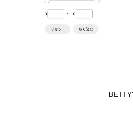
¥
~
¥
リセット
絞り込む
BETT