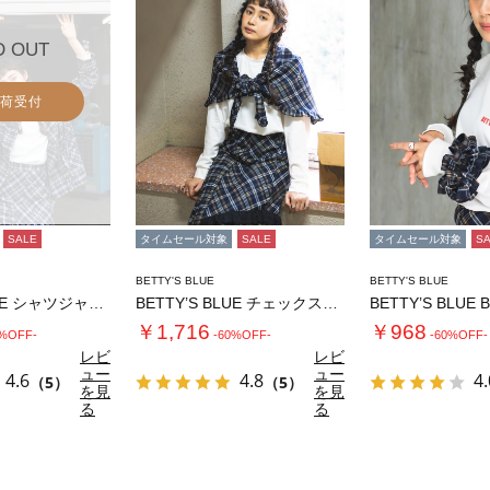
D OUT
荷受付
SALE
タイムセール対象
SALE
タイムセール対象
S
BETTY'S BLUE
BETTY'S BLUE
BETTY’S BLUE シャツジャケット
BETTY’S BLUE チェックストール
BETTY’S BLUE
￥1,716
￥968
0%OFF-
-60%OFF-
-60%OFF-
レビ
レビ
ュー
ュー
4.6
4.8
4.
（5）
（5）
を見
を見
る
る