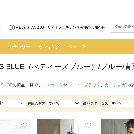
■8/13(木)AM2:00～サイトメンテナンス実施のお知らせ
カテゴリー
ランキング
スナップ
Y'S BLUE（べティーズブルー）/ブルー/青
 SHOP
の商品一覧です。
スカート
や
シャツ・ブラウス
、
カーディガン
な
順
すべて
すべて
在庫の有無
商品ステータス
お気に入り
お気に入り