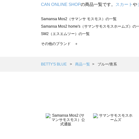
CAN ONLINE SHOP
の商品一覧です。
スカート
や
Samansa Mos2（サマンサ モスモス）の一覧
Samansa Mos2 home's（サマンサモスモスホームズ）の
SM2（エスエムツー）の一覧
TSUHARU by Samansa Mos2（ツハルバイサマンサモ
その他のブランド ＋
sm2rhythm（サマンサモスモス リズム）の一覧
Samansa Mos2 blue（サマンサモスモス ブルー）の一覧
Samansa Mos2 Lagom（サマンサモスモス ラーゴム）の
BETTY'S BLUE
商品一覧
ブルー/青系
ehka sopo（エヘカソポ）の一覧
sō4ū（ソウフォーユー）の一覧
Te chichi（テチチ）の一覧
Te chichi CLASSIC（テチチ クラシック）の一覧
Te chichi TERRASSE（テチチ テラス）の一覧
Lugnoncure（ルノンキュール）の一覧
BETTY'S BLUE（べティーズブルー）の一覧
Wpc.（ワールドパーティー）の一覧