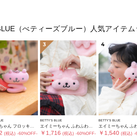
'S BLUE（べティーズブルー）人気アイテ
3
4
UE
BETTY'S BLUE
BETTY'S BLUE
ん フロッキーチャーム
エイミーちゃん ふわふわショルダーバッグ
エイミーちゃん ふわふわイ
2
￥1,716
￥1,540
(税込)
-60%OFF-
(税込)
-60%OFF-
(税込)
-