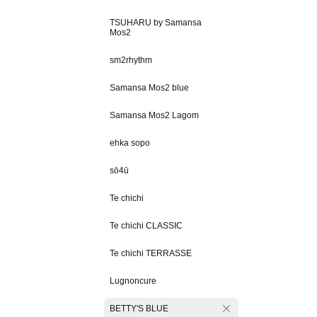
TSUHARU by Samansa
Mos2
sm2rhythm
Samansa Mos2 blue
Samansa Mos2 Lagom
ehka sopo
sō4ū
Te chichi
Te chichi CLASSIC
Te chichi TERRASSE
Lugnoncure
BETTY'S BLUE