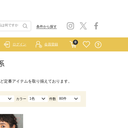
条件から探す
0
ログイン
会員登録
系
ど定番アイテムを取り揃えております。
1色
80件
カラー
件数
お気に入り