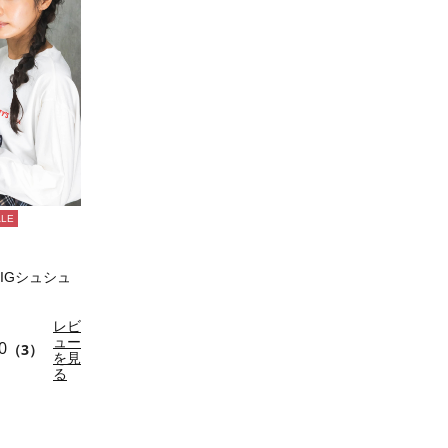
ALE
 BIGシュシュ
レビ
ュー
0
（3）
を見
る