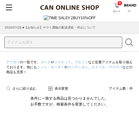
0
BRAND
カート
2026/07/29 ■【お知らせ】ヤマト運輸の配送遅延・停止について
アウター
の一覧です。
コート
や
ジャケット
、
ブルゾン
など定番アイテムを取り揃え
ております。他にも
ニット・セーター
や
カーディガン
、
ストール・マフラー
などの
商品も充実！
さらに絞り込む
表示変更
アイテム数：
件
条件に一致する商品は見つかりませんでした。
お手数ですが、検索条件を変更してください。