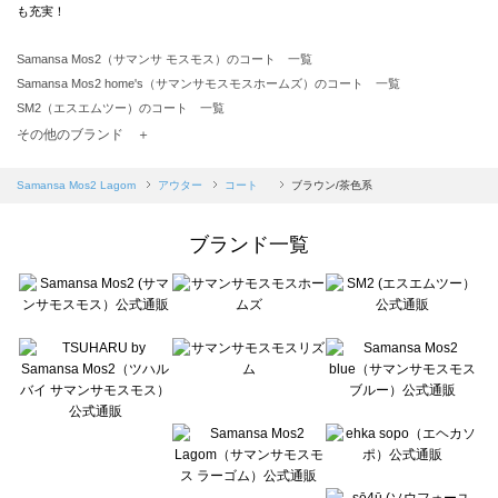
も充実！
Samansa Mos2（サマンサ モスモス）のコート 一覧
Samansa Mos2 home's（サマンサモスモスホームズ）のコート 一覧
SM2（エスエムツー）のコート 一覧
TSUHARU by Samansa Mos2（ツハルバイサマンサモスモス）のコート 一覧
その他のブランド ＋
sm2rhythm（サマンサモスモス リズム）のコート 一覧
Samansa Mos2 blue（サマンサモスモス ブルー）のコート 一覧
Samansa Mos2 Lagom
アウター
コート
ブラウン/茶色系
Samansa Mos2 Lagom（サマンサモスモス ラーゴム）のコート 一覧
ehka sopo（エヘカソポ）のコート 一覧
ブランド一覧
sō4ū（ソウフォーユー）のコート 一覧
Te chichi（テチチ）のコート 一覧
Te chichi CLASSIC（テチチ クラシック）のコート 一覧
Te chichi TERRASSE（テチチ テラス）のコート 一覧
Lugnoncure（ルノンキュール）のコート 一覧
BETTY'S BLUE（べティーズブルー）のコート 一覧
Wpc.（ワールドパーティー）のコート 一覧