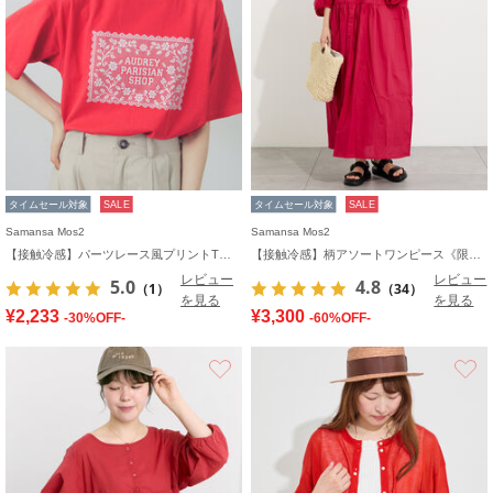
タイムセール対象
SALE
タイムセール対象
SALE
Samansa Mos2
Samansa Mos2
【接触冷感】パーツレース風プリントTシャツ
【接触冷感】柄アソートワンピース《限定カラーあり》
レビュー
レビュー
5.0
4.8
（1）
（34）
を見る
を見る
¥2,233
¥3,300
-30%OFF-
-60%OFF-
お気に入り