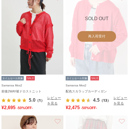
SOLD OUT
再入荷受付
タイムセール対象
SALE
タイムセール対象
SALE
Samansa Mos2
Samansa Mos2
前後2WAY裾ドロストニット
配色スカラップカーディガン
レビュー
レビュー
5.0
4.5
（1）
（13）
を見る
を見る
¥2,695
¥2,475
-50%OFF-
-50%OFF-
お気に入り