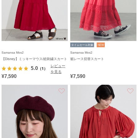
タイムセール対象
NEW
Samansa Mos2
Samansa Mos2
【Disney】ミッキーマウス/総刺繍スカート
裾レース切替スカート
レビュー
5.0
（1）
を見る
¥7,590
¥7,590
お気に入り