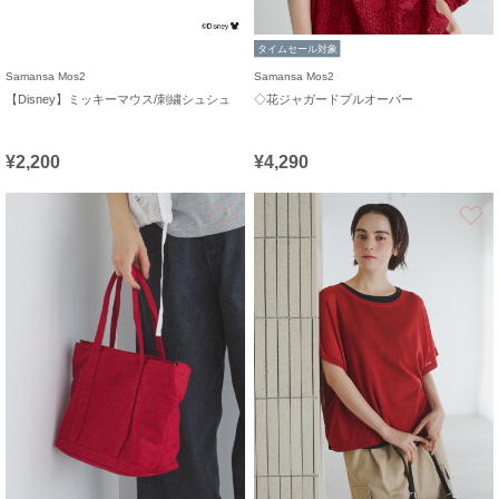
タイムセール対象
Samansa Mos2
Samansa Mos2
【Disney】ミッキーマウス/刺繍シュシュ
◇花ジャガードプルオーバー
¥2,200
¥4,290
お気に入り