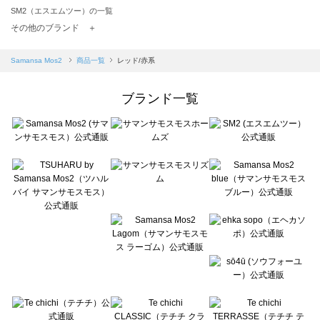
SM2（エスエムツー）の一覧
TSUHARU by Samansa Mos2（ツハルバイサマンサモスモス）の一覧
その他のブランド ＋
sm2rhythm（サマンサモスモス リズム）の一覧
Samansa Mos2 blue（サマンサモスモス ブルー）の一覧
Samansa Mos2
商品一覧
レッド/赤系
Samansa Mos2 Lagom（サマンサモスモス ラーゴム）の一覧
ehka sopo（エヘカソポ）の一覧
ブランド一覧
sō4ū（ソウフォーユー）の一覧
Te chichi（テチチ）の一覧
Te chichi CLASSIC（テチチ クラシック）の一覧
Te chichi TERRASSE（テチチ テラス）の一覧
Lugnoncure（ルノンキュール）の一覧
BETTY'S BLUE（べティーズブルー）の一覧
Wpc.（ワールドパーティー）の一覧