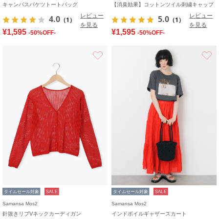
キャンバスバケツトートバッグ
【消臭効果】コットンツイル刺繍キャップ
レビュー
レビュー
4.0
5.0
（1）
（1）
を見る
を見る
¥1,595
¥1,595
-50%OFF-
-50%OFF-
お気に入り
タイムセール対象
SALE
タイムセール対象
SALE
Samansa Mos2
Samansa Mos2
針抜きリブVネックカーディガン
インドボイルギャザースカート