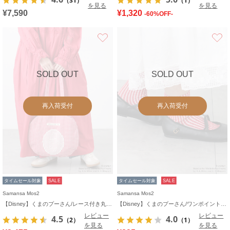
（31）
（1）
を見る
を見る
¥7,590
¥1,320
-60%OFF-
お気に入り
SOLD OUT
SOLD OUT
再入荷受付
再入荷受付
タイムセール対象
SALE
タイムセール対象
SALE
Samansa Mos2
Samansa Mos2
【Disney】くまのプーさん/レース付き丸バッグ
【Disney】くまのプーさん/ワンポイント刺繍ソックス
レビュー
レビュー
4.5
4.0
（2）
（1）
を見る
を見る