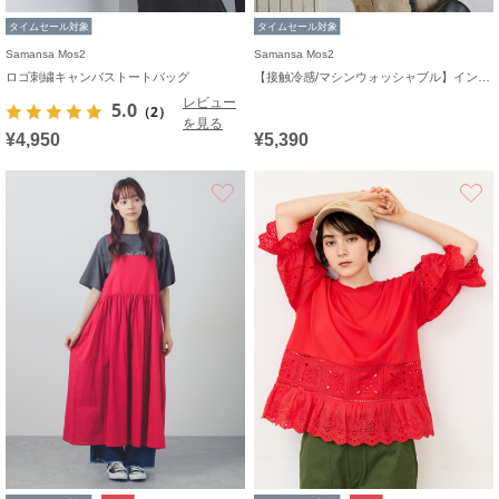
タイムセール対象
タイムセール対象
Samansa Mos2
Samansa Mos2
ロゴ刺繍キャンバストートバッグ
【接触冷感/マシンウォッシャブル】インナーセット半袖ニット
レビュー
5.0
（2）
を見る
¥4,950
¥5,390
お気に入り