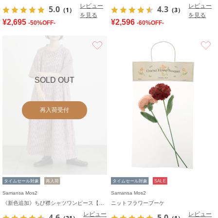
レビュー
レビュー
5.0
4.3
（1）
（3）
を見る
を見る
¥2,695
¥2,596
-50%OFF-
-60%OFF-
お気に入り
SOLD OUT
再入荷受付
タイムセール対象
再入荷
タイムセール対象
SALE
Samansa Mos2
Samansa Mos2
《新色追加》ちび襟シャツワンピース【WEB限定】
ニットフラワーブーケ
レビュー
レビュー
4.6
5.0