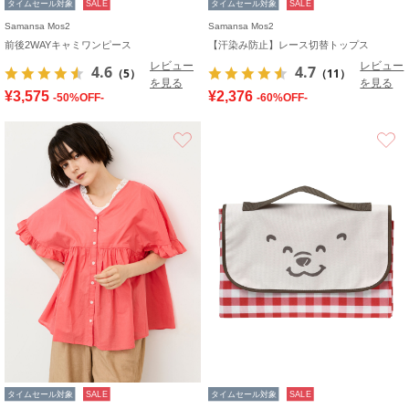
タイムセール対象
SALE
タイムセール対象
SALE
Samansa Mos2
Samansa Mos2
前後2WAYキャミワンピース
【汗染み防止】レース切替トップス
レビュー
レビュー
4.6
4.7
（5）
（11）
を見る
を見る
¥3,575
¥2,376
-50%OFF-
-60%OFF-
お気に入り
タイムセール対象
SALE
タイムセール対象
SALE