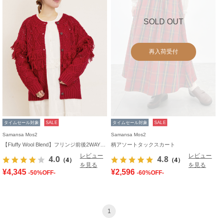
SOLD OUT
再入荷受付
タイムセール対象
SALE
タイムセール対象
SALE
Samansa Mos2
Samansa Mos2
【Fluffy Wool Blend】フリンジ前後2WAYニット
柄アソートタックスカート
レビュー
レビュー
4.0
4.8
（4）
（4）
を見る
を見る
¥4,345
¥2,596
-50%OFF-
-60%OFF-
1