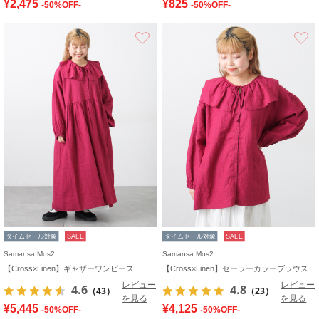
¥2,475
¥825
-50%OFF-
-50%OFF-
お気に入り
タイムセール対象
SALE
タイムセール対象
SALE
Samansa Mos2
Samansa Mos2
【Cross×Linen】ギャザーワンピース
【Cross×Linen】セーラーカラーブラウス
レビュー
レビュー
4.6
4.8
（43）
（23）
を見る
を見る
¥5,445
¥4,125
-50%OFF-
-50%OFF-