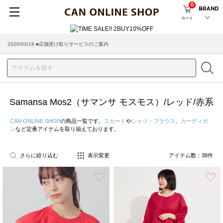
0
BRAND
カート
2026/08/04 ■8/13(木)AM2:00～サイトメンテナンス実施のお知らせ
Samansa Mos2（サマンサ モスモス）/レッド/赤系
CAN ONLINE SHOP
の商品一覧です。
スカート
や
シャツ・ブラウス
、
カーディガ
ン
など定番アイテムを取り揃えております。
さらに絞り込む
表示変更
アイテム数：
38
件
お気に入り