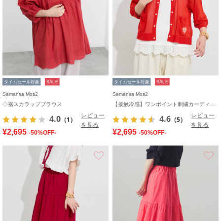
タイムセール対象
SALE
タイムセール対象
SALE
Samansa Mos2
Samansa Mos2
◇裾スカラップブラウス
【接触冷感】ワンポイント刺繍カーディガン
レビュー
レビュー
4.0
4.6
（1）
（5）
を見る
を見る
¥2,695
¥2,695
-50%OFF-
-50%OFF-
お気に入り