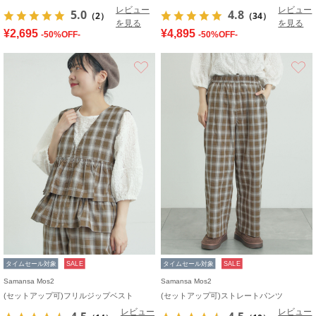
レビュー
レビュー
5.0
4.8
（2）
（34）
を見る
を見る
¥2,695
¥4,895
-50%OFF-
-50%OFF-
お気に入り
タイムセール対象
SALE
タイムセール対象
SALE
Samansa Mos2
Samansa Mos2
(セットアップ可)フリルジップベスト
(セットアップ可)ストレートパンツ
レビュー
レビュー