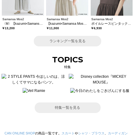
Samansa Mos2
Samansa Mos2
Samansa Mos2
〈M〉【kazumi×Samansa Mos2】キャミワンピース《WEB限定カラーあり》
【kazumi×Samansa Mos2】レースフリルブラウス
ボイルレースピンタックブラウス
￥13,200
￥11,000
￥6,930
ランキング一覧を見る
TOPICS
特集
特集一覧を見る
CAN ONLINE SHOP
の商品一覧です。
スカート
や
シャツ・ブラウス
、
カーディガン