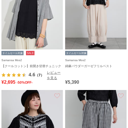
タイムセール対象
SALE
タイムセール対象
Samansa Mos2
Samansa Mos2
【クールコットン】前開き切替チュニック
綿麻パウダーガーゼフリルベスト
レビュー
4.6
（7）
を見る
¥2,695
¥5,390
-50%OFF-
お気に入り