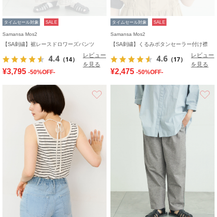
タイムセール対象
SALE
タイムセール対象
SALE
Samansa Mos2
Samansa Mos2
【SA刺繍】裾レースドロワーズパンツ
【SA刺繍】くるみボタンセーラー付け襟
レビュー
レビュー
4.4
4.6
（14）
（17）
を見る
を見る
¥3,795
¥2,475
-50%OFF-
-50%OFF-
お気に入り