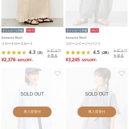
タイムセール対象
SALE
タイムセール対象
SALE
Samansa Mos2
Samansa Mos2
メローナロースカート
コクーンイージーパンツ
レビュー
レビュー
4.3
4.5
（3）
（28）
を見る
を見る
¥2,376
¥3,245
-60%OFF-
-50%OFF-
お気に入り
SOLD OUT
SOLD OUT
再入荷受付
再入荷受付