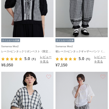
タイムセール対象
タイムセール対象
Samansa Mos2
Samansa Mos2
レース×ピンタックリボンベスト《限定カラーあり》
裾レース×ピンタックギャザーパンツ《限定カラーあり》
レビュー
レビュー
5.0
5.0
（1）
（1）
を見る
を見る
¥6,050
¥7,150
お気に入り