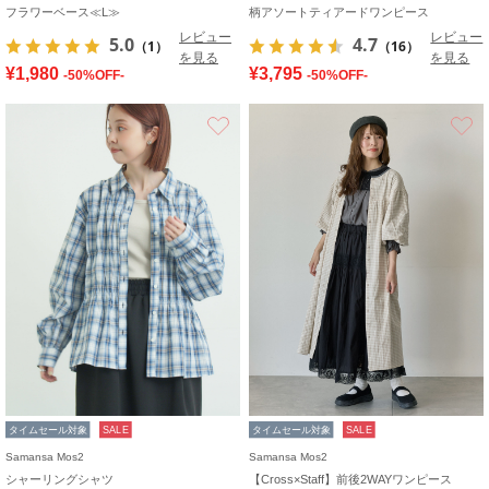
フラワーベース≪L≫
柄アソートティアードワンピース
レビュー
レビュー
5.0
4.7
（1）
（16）
を見る
を見る
¥1,980
¥3,795
-50%OFF-
-50%OFF-
お気に入り
タイムセール対象
SALE
タイムセール対象
SALE
Samansa Mos2
Samansa Mos2
シャーリングシャツ
【Cross×Staff】前後2WAYワンピース