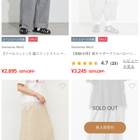
タイムセール対象
SALE
タイムセール対象
SALE
Samansa Mos2
Samansa Mos2
【クールコットン】脇スリットストレートパンツ
【接触冷感】裾ギャザーフリルバルーンパンツ
レビュー
4.7
（23）
を見る
¥2,695
¥3,245
-50%OFF-
-50%OFF-
お気に入り
SOLD OUT
再入荷受付