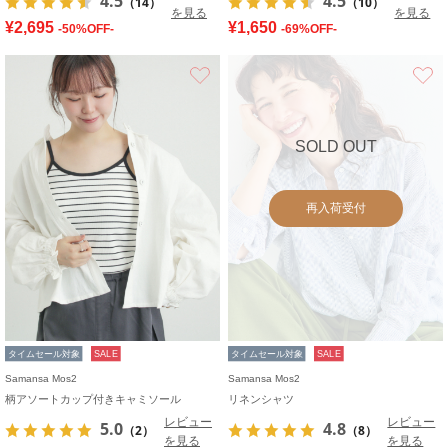
4.5
4.5
（14）
（10）
を見る
を見る
¥2,695
¥1,650
-50%OFF-
-69%OFF-
お気に入り
SOLD OUT
再入荷受付
タイムセール対象
SALE
タイムセール対象
SALE
Samansa Mos2
Samansa Mos2
柄アソートカップ付きキャミソール
リネンシャツ
レビュー
レビュー
5.0
4.8
（2）
（8）
を見る
を見る