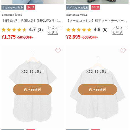
タイムセール対象
SALE
タイムセール対象
SALE
Samansa Mos2
Samansa Mos2
【接触冷感・抗菌防臭】前後2WAYリボン付きタンク
【クールコットン】柄アソートテーパードパンツ
レビュー
レビュー
4.7
4.8
（3）
（8）
を見る
を見る
¥1,375
¥2,695
-50%OFF-
-50%OFF-
お気に入り
SOLD OUT
SOLD OUT
再入荷受付
再入荷受付