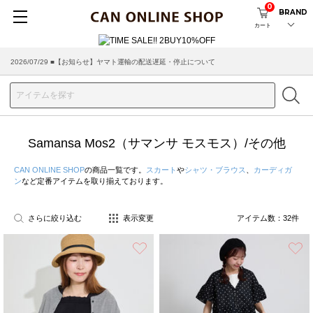
0
BRAND
カート
2026/07/29 ■【お知らせ】ヤマト運輸の配送遅延・停止について
Samansa Mos2（サマンサ モスモス）/その他
CAN ONLINE SHOP
の商品一覧です。
スカート
や
シャツ・ブラウス
、
カーディガ
ン
など定番アイテムを取り揃えております。
さらに絞り込む
表示変更
アイテム数：
32
件
お気に入り