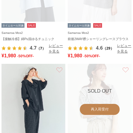
タイムセール対象
SALE
タイムセール対象
SALE
Samansa Mos2
Samansa Mos2
【接触冷感】綿Pu混ゆるチュニック
前後2WAY襟シャーリングレースブラウス
レビュー
レビュー
4.7
4.6
（7）
（29）
を見る
を見る
¥1,980
¥1,980
-50%OFF-
-50%OFF-
お気に入り
SOLD OUT
再入荷受付