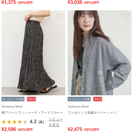
¥1,375
¥3,036
-50%OFF-
-60%OFF-
お気に入り
タイムセール対象
SALE
タイムセール対象
SALE
Samansa Mos2
Samansa Mos2
柄アソートワッシャーティアードスカート
ワンポイント刺繍オーバーシャツ
レビュー
4.2
（6）
を見る
¥2,596
¥2,475
-60%OFF-
-50%OFF-