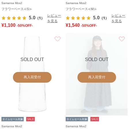
Samansa Mos2
Samansa Mos2
フラワーベース≪S≫
フラワーベース≪M≫
レビュー
レビュー
5.0
5.0
（1）
（1）
を見る
を見る
¥1,100
¥1,540
-50%OFF-
-50%OFF-
お気に入り
SOLD OUT
SOLD OUT
再入荷受付
再入荷受付
タイムセール対象
SALE
タイムセール対象
SALE
Samansa Mos2
Samansa Mos2