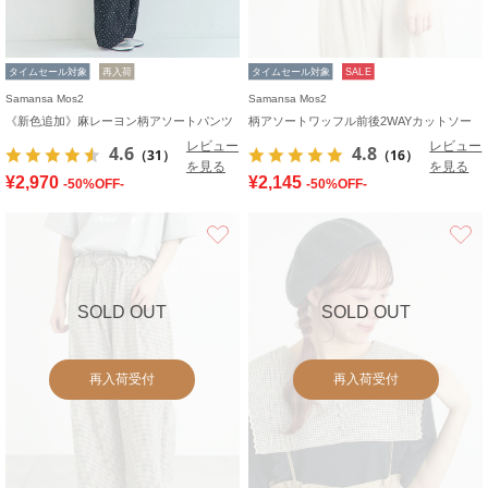
タイムセール対象
再入荷
タイムセール対象
SALE
Samansa Mos2
Samansa Mos2
《新色追加》麻レーヨン柄アソートパンツ
柄アソートワッフル前後2WAYカットソー
レビュー
レビュー
4.6
4.8
（31）
（16）
を見る
を見る
¥2,970
¥2,145
-50%OFF-
-50%OFF-
お気に入り
SOLD OUT
SOLD OUT
再入荷受付
再入荷受付