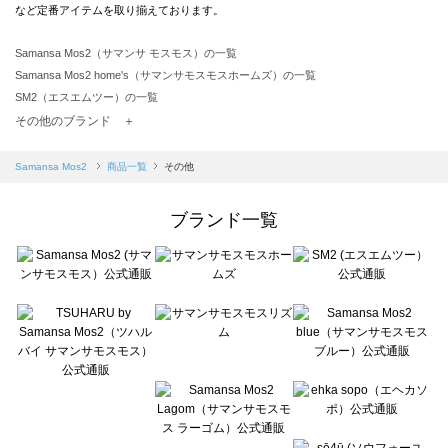
など定番アイテムを取り揃えております。
Samansa Mos2（サマンサ モスモス）の一覧
Samansa Mos2 home's（サマンサモスモスホームズ）の一覧
SM2（エスエムツー）の一覧
TSUHARU by Samansa Mos2（ツハルバイサマンサモスモス）の一覧
その他のブランド ＋
sm2rhythm（サマンサモスモス リズム）の一覧
Samansa Mos2 blue（サマンサモスモス ブルー）の一覧
Samansa Mos2
商品一覧
その他
Samansa Mos2 Lagom（サマンサモスモス ラーゴム）の一覧
ehka sopo（エヘカソポ）の一覧
ブランド一覧
sō4ū（ソウフォーユー）の一覧
Te chichi（テチチ）の一覧
Te chichi CLASSIC（テチチ クラシック）の一覧
Te chichi TERRASSE（テチチ テラス）の一覧
Lugnoncure（ルノンキュール）の一覧
BETTY'S BLUE（べティーズブルー）の一覧
Wpc.（ワールドパーティー）の一覧