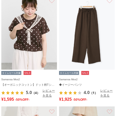
タイムセール対象
SALE
タイムセール対象
SALE
Samansa Mos2
Samansa Mos2
【オーガニックコットン】ドット柄Tシャツ
◆イージーパンツ
レビュー
レビュー
5.0
4.0
（4）
（1）
を見る
を見る
¥1,595
¥1,925
-50%OFF-
-50%OFF-
お気に入り