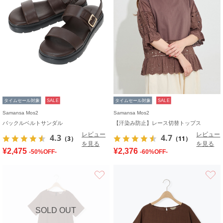
タイムセール対象
SALE
タイムセール対象
SALE
Samansa Mos2
Samansa Mos2
バックルベルトサンダル
【汗染み防止】レース切替トップス
レビュー
レビュー
4.3
4.7
（3）
（11）
を見る
を見る
¥2,475
¥2,376
-50%OFF-
-60%OFF-
お気に入り
SOLD OUT