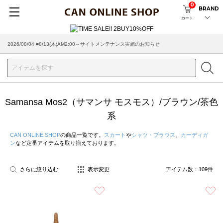
0
BRAND
カート
2026/07/29 ■【お知らせ】ヤマト運輸の配送遅延・停止について
Samansa Mos2（サマンサ モスモス）/ブラウン/茶色
系
CAN ONLINE SHOP
の商品一覧です。
スカート
や
シャツ・ブラウス
、
カーディガ
ン
など定番アイテムを取り揃えております。
さらに絞り込む
表示変更
アイテム数：
109
件
お気に入り