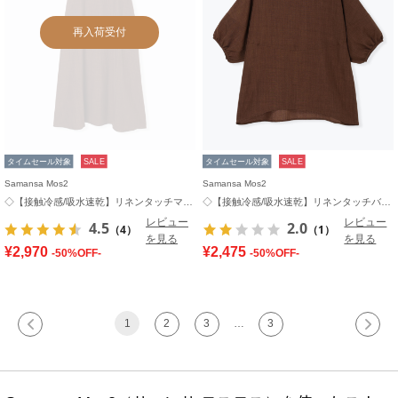
再入荷受付
タイムセール対象
SALE
タイムセール対象
SALE
Samansa Mos2
Samansa Mos2
◇【接触冷感/吸水速乾】リネンタッチマキシワンピース
◇【接触冷感/吸水速乾】リネンタッチバルーン袖ブラウス
レビュー
レビュー
4.5
2.0
（4）
（1）
を見る
を見る
¥2,970
¥2,475
-50%OFF-
-50%OFF-
1
2
3
…
3