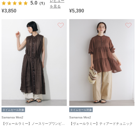
レビュー
5.0
（1）
を見る
¥3,850
¥5,390
お気に入り
タイムセール対象
タイムセール対象
Samansa Mos2
Samansa Mos2
【ヴェールラミー】ノースリーブワンピース
【ヴェールラミー】ティアードチュニック