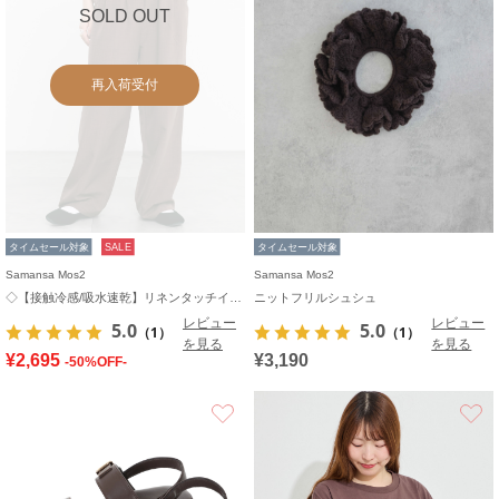
SOLD OUT
再入荷受付
タイムセール対象
SALE
タイムセール対象
Samansa Mos2
Samansa Mos2
◇【接触冷感/吸水速乾】リネンタッチイージーパンツ
ニットフリルシュシュ
レビュー
レビュー
5.0
5.0
（1）
（1）
を見る
を見る
¥2,695
¥3,190
-50%OFF-
お気に入り