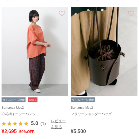
お気に入り
タイムセール対象
SALE
タイムセール対象
Samansa Mos2
Samansa Mos2
◇花柄イージーパンツ
フラワーショルダーバッグ
レビュー
5.0
（1）
を見る
¥2,695
¥5,500
-50%OFF-