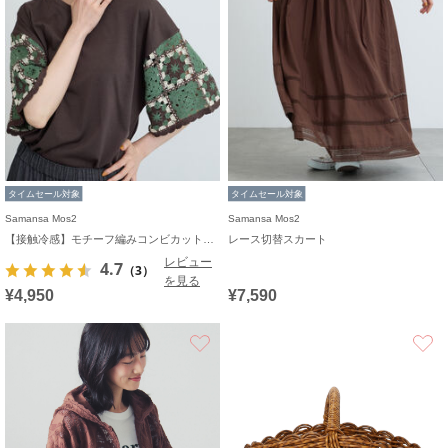
タイムセール対象
タイムセール対象
Samansa Mos2
Samansa Mos2
【接触冷感】モチーフ編みコンビカットソー
レース切替スカート
レビュー
4.7
（3）
を見る
¥4,950
¥7,590
お気に入り