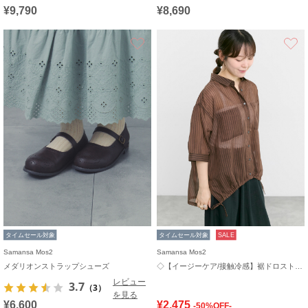
¥9,790
¥8,690
お気に入り
タイムセール対象
タイムセール対象
SALE
Samansa Mos2
Samansa Mos2
メダリオンストラップシューズ
◇【イージーケア/接触冷感】裾ドロストシャツ
レビュー
3.7
（3）
を見る
¥6,600
¥2,475
-50%OFF-