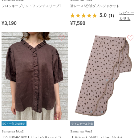
フロッキープリントフレンチスリーブTシャツ
裾レース5分袖ダブルジャケット
レビュー
5.0
（1）
を見る
¥3,190
¥7,590
お気に入り
EC・一部店舗限定
タイムセール対象
Samansa Mos2
Samansa Mos2
【立川店/EC限定】リネンクラシックフリルブラウス
【UVカット/冷感】スリーブタオル