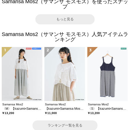
Samansa Mos2（サマンサ モスモス）を使ったスナッ
プ
もっと見る
Samansa Mos2（サマンサ モスモス）人気アイテムラ
ンキング
1
2
3
Samansa Mos2
Samansa Mos2
Samansa Mos2
〈M〉【kazumi×Samansa Mos2】キャミワンピース《WEB限定カラーあり》
【kazumi×Samansa Mos2】レースフリルブラウス
〈S〉【kazumi×Samansa Mos2】キャミワンピース《WEB限定カラーあり》
￥13,200
￥11,000
￥13,200
ランキング一覧を見る