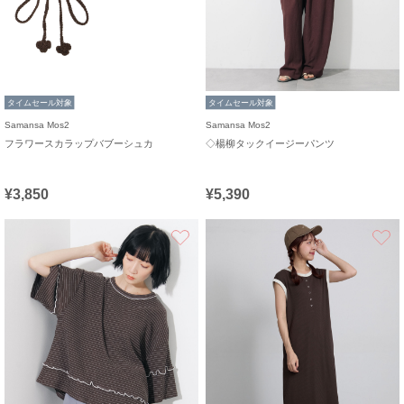
タイムセール対象
タイムセール対象
Samansa Mos2
Samansa Mos2
フラワースカラップバブーシュカ
◇楊柳タックイージーパンツ
¥3,850
¥5,390
お気に入り