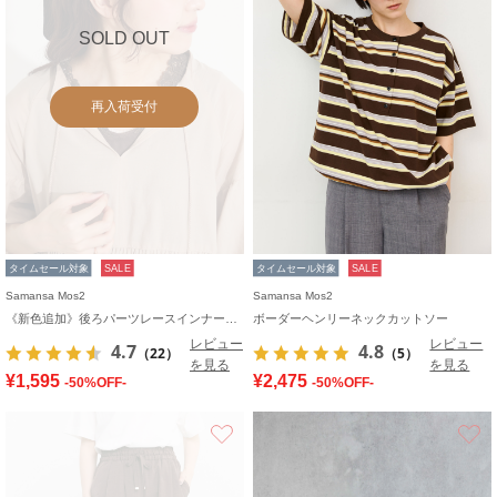
SOLD OUT
再入荷受付
タイムセール対象
SALE
タイムセール対象
SALE
Samansa Mos2
Samansa Mos2
《新色追加》後ろパーツレースインナー【接触冷感】
ボーダーヘンリーネックカットソー
レビュー
レビュー
4.7
4.8
（22）
（5）
を見る
を見る
¥1,595
¥2,475
-50%OFF-
-50%OFF-
お気に入り