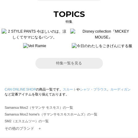
TOPICS
特集
特集一覧を見る
CAN ONLINE SHOP
の商品一覧です。
スカート
や
シャツ・ブラウス
、
カーディガン
など定番アイテムを取り揃えております。
Samansa Mos2（サマンサ モスモス）の一覧
Samansa Mos2 home's（サマンサモスモスホームズ）の一覧
SM2（エスエムツー）の一覧
TSUHARU by Samansa Mos2（ツハルバイサマンサモスモス）の一覧
その他のブランド ＋
sm2rhythm（サマンサモスモス リズム）の一覧