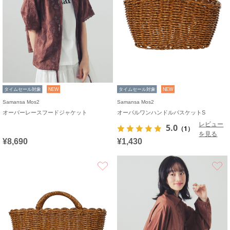
タイムセール対象
NEW
タイムセール対象
NEW
Samansa Mos2
Samansa Mos2
オーバーレースフードジャケット
オーバルワンハンドルバスケットS
レビュー
5.0
（1）
を見る
¥8,690
¥1,430
お気に入り