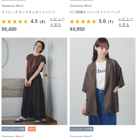
Samansa Mos2
Samansa Mos2
ストレッチタックキュロットパンツ
ロゴ刺繍キャンバストートバッグ
レビュー
レビュー
4.5
5.0
（2）
（1）
を見る
を見る
¥6,490
¥4,950
お気に入り
タイムセール対象
NEW
タイムセール対象
Samansa Mos2
Samansa Mos2