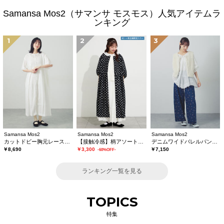
Samansa Mos2（サマンサ モスモス）人気アイテムラ
ンキング
1
2
3
Samansa Mos2
Samansa Mos2
Samansa Mos2
カットドビー胸元レースワンピース
【接触冷感】柄アソートワンピース《限定カラーあり》
デニムワイドバレルパンツ〈WEB限定SS・XLサイズ〉
￥8,690
￥3,300
￥7,150
-60%OFF-
ランキング一覧を見る
TOPICS
特集