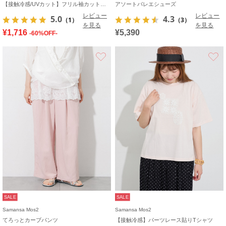
【接触冷感/UVカット】フリル袖カットソー
アソートバレエシューズ
レビュー
レビュー
5.0
4.3
（1）
（3）
を見る
を見る
¥1,716
¥5,390
-60%OFF-
お気に入り
SALE
SALE
Samansa Mos2
Samansa Mos2
てろっとカーブパンツ
【接触冷感】パーツレース貼りTシャツ