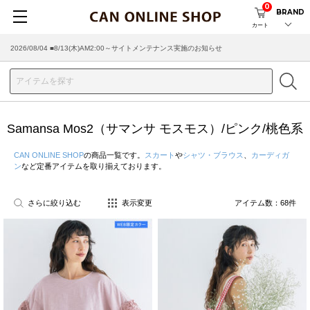
0
BRAND
カート
2026/08/04 ■8/13(木)AM2:00～サイトメンテナンス実施のお知らせ
2026/07/29 ■【お知らせ】ヤマト運輸の配送遅延・停止について
Samansa Mos2（サマンサ モスモス）/ピンク/桃色系
CAN ONLINE SHOP
の商品一覧です。
スカート
や
シャツ・ブラウス
、
カーディガ
ン
など定番アイテムを取り揃えております。
さらに絞り込む
表示変更
アイテム数：
68
件