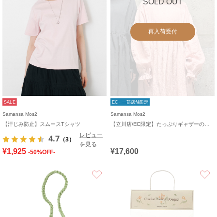
SOLD OUT
再入荷受付
SALE
EC・一部店舗限定
Samansa Mos2
Samansa Mos2
【汗じみ防止】スムースTシャツ
【立川店/EC限定】たっぷりギャザーのリネンワンピース
レビュー
4.7
（3）
を見る
¥1,925
¥17,600
-50%OFF-
お気に入り