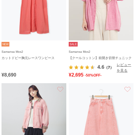
NEW
SALE
Samansa Mos2
Samansa Mos2
カットドビー胸元レースワンピース
【クールコットン】前開き切替チュニック
レビュー
4.6
（7）
を見る
¥8,690
¥2,695
-50%OFF-
お気に入り