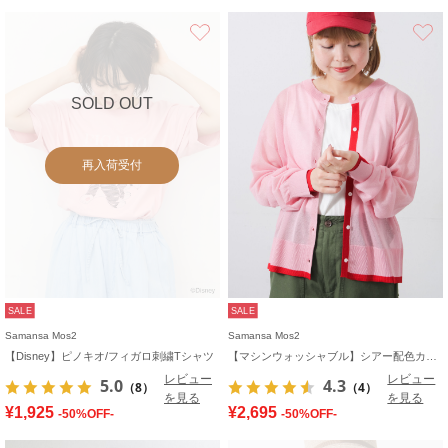
お気に入り
SOLD OUT
再入荷受付
SALE
SALE
Samansa Mos2
Samansa Mos2
【Disney】ピノキオ/フィガロ刺繍Tシャツ
【マシンウォッシャブル】シアー配色カーディガン
レビュー
レビュー
5.0
4.3
（8）
（4）
を見る
を見る
¥1,925
¥2,695
-50%OFF-
-50%OFF-