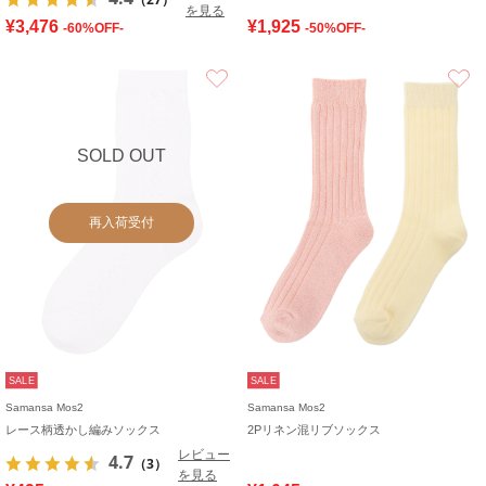
を見る
¥3,476
¥1,925
-60%OFF-
-50%OFF-
お気に入り
SOLD OUT
再入荷受付
SALE
SALE
Samansa Mos2
Samansa Mos2
レース柄透かし編みソックス
2Pリネン混リブソックス
レビュー
4.7
（3）
を見る