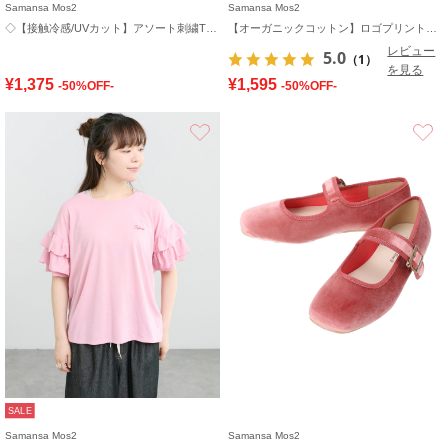
Samansa Mos2
Samansa Mos2
◇【接触冷感/UVカット】アソート刺繍Tシャツ
【オーガニックコットン】ロゴプリントTシャツ
レビュー
5.0
（1）
を見る
¥1,375
¥1,595
-50%OFF-
-50%OFF-
お気に入り
SALE
Samansa Mos2
Samansa Mos2