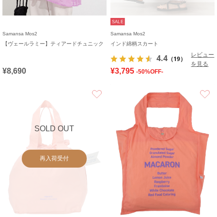
SALE
Samansa Mos2
Samansa Mos2
【ヴェールラミー】ティアードチュニック
インド綿柄スカート
レビュー
4.4
（19）
を見る
¥8,690
¥3,795
-50%OFF-
お気に入り
SOLD OUT
再入荷受付