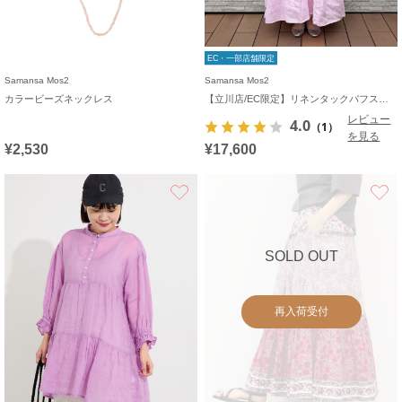
EC・一部店舗限定
Samansa Mos2
Samansa Mos2
カラービーズネックレス
【立川店/EC限定】リネンタックパフスリーブワンピース
レビュー
4.0
（1）
を見る
¥2,530
¥17,600
お気に入り
SOLD OUT
再入荷受付