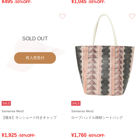
¥495
¥1,045
-50%OFF-
-50%OFF-
お気に入り
SOLD OUT
再入荷受付
SALE
SALE
Samansa Mos2
Samansa Mos2
【撥水】サンシェード付きキャップ
ロープハンドル雑材シートバッグ
¥1,925
¥1,760
-50%OFF-
-60%OFF-