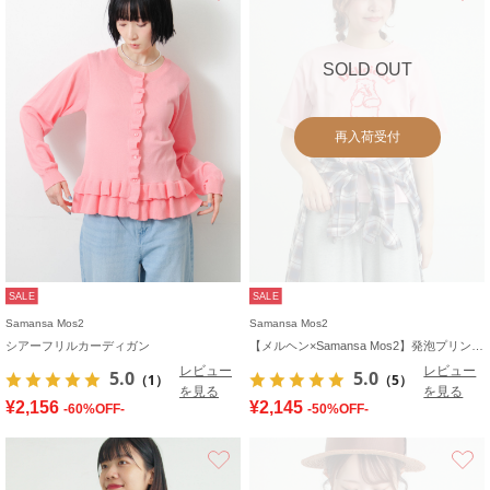
SOLD OUT
再入荷受付
SALE
SALE
Samansa Mos2
Samansa Mos2
シアーフリルカーディガン
【メルヘン×Samansa Mos2】発泡プリントTシャツ
レビュー
レビュー
5.0
5.0
（1）
（5）
を見る
を見る
¥2,156
¥2,145
-60%OFF-
-50%OFF-
お気に入り