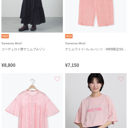
NEW
NEW
Samansa Mos2
Samansa Mos2
コーデュロイ襟デニムブルゾン
デニムワイドバレルパンツ〈WEB限定SS・XLサイズ〉
¥8,800
¥7,150
お気に入り