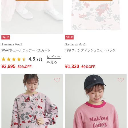
SALE
SALE
Samansa Mos2
Samansa Mos2
2WAYチュールティアードスカート
花柄スポンディッシュニットバッグ
レビュー
4.5
（8）
を見る
¥2,695
¥1,320
-50%OFF-
-60%OFF-
お気に入り