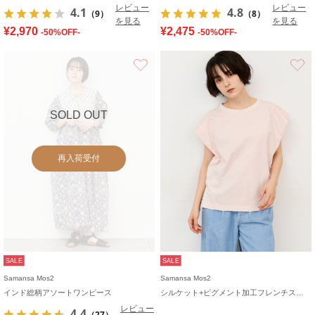
レビュー
レビュー
4.1
4.8
（9）
（8）
を見る
を見る
¥2,970
¥2,475
-50%OFF-
-50%OFF-
お気に入り
SOLD OUT
再入荷受付
SALE
SALE
Samansa Mos2
Samansa Mos2
インド総柄アソートワンピース
シルケット+ピグメント加工フレンチスリーブTシャツ
レビュー
4.4
（27）