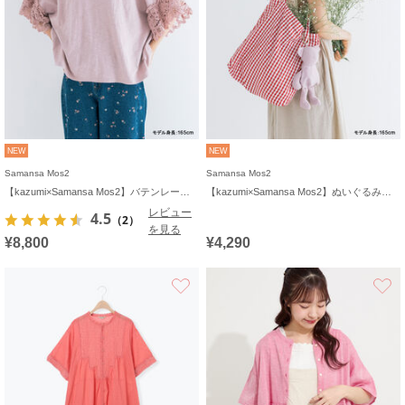
NEW
NEW
Samansa Mos2
Samansa Mos2
【kazumi×Samansa Mos2】バテンレースカットソー《WEB限定カラーあり》
【kazumi×Samansa Mos2】ぬいぐるみバッグ
レビュー
4.5
（2）
を見る
¥8,800
¥4,290
お気に入り