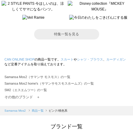
特集一覧を見る
CAN ONLINE SHOP
の商品一覧です。
スカート
や
シャツ・ブラウス
、
カーディガン
など定番アイテムを取り揃えております。
Samansa Mos2（サマンサ モスモス）の一覧
Samansa Mos2 home's（サマンサモスモスホームズ）の一覧
SM2（エスエムツー）の一覧
TSUHARU by Samansa Mos2（ツハルバイサマンサモスモス）の一覧
その他のブランド ＋
sm2rhythm（サマンサモスモス リズム）の一覧
Samansa Mos2 blue（サマンサモスモス ブルー）の一覧
Samansa Mos2
商品一覧
ピンク/桃色系
Samansa Mos2 Lagom（サマンサモスモス ラーゴム）の一覧
ehka sopo（エヘカソポ）の一覧
ブランド一覧
sō4ū（ソウフォーユー）の一覧