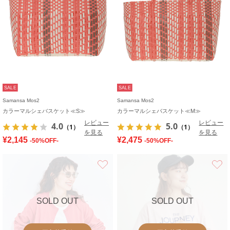
SALE
SALE
Samansa Mos2
Samansa Mos2
カラーマルシェバスケット≪S≫
カラーマルシェバスケット≪M≫
レビュー
レビュー
4.0
5.0
（1）
（1）
を見る
を見る
¥2,145
¥2,475
-50%OFF-
-50%OFF-
お気に入り
SOLD OUT
SOLD OUT