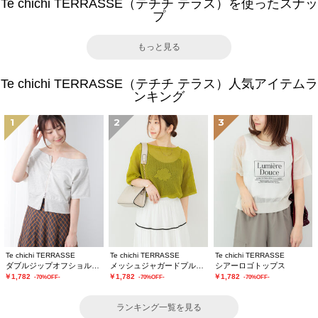
Te chichi TERRASSE（テチチ テラス）を使ったスナッ
プ
もっと見る
Te chichi TERRASSE（テチチ テラス）人気アイテムラ
ンキング
1
2
3
Te chichi TERRASSE
Te chichi TERRASSE
Te chichi TERRASSE
ダブルジップオフショルカットトップス
メッシュジャガードプルオーバーニット
シアーロゴトップス
￥1,782
￥1,782
￥1,782
-70%OFF-
-70%OFF-
-70%OFF-
ランキング一覧を見る