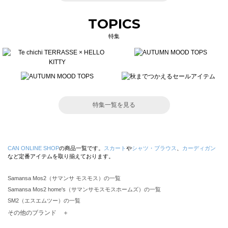
TOPICS
特集
特集一覧を見る
CAN ONLINE SHOP
の商品一覧です。
スカート
や
シャツ・ブラウス
、
カーディガン
など定番アイテムを取り揃えております。
Samansa Mos2（サマンサ モスモス）の一覧
Samansa Mos2 home's（サマンサモスモスホームズ）の一覧
SM2（エスエムツー）の一覧
TSUHARU by Samansa Mos2（ツハルバイサマンサモスモス）の一覧
その他のブランド ＋
sm2rhythm（サマンサモスモス リズム）の一覧