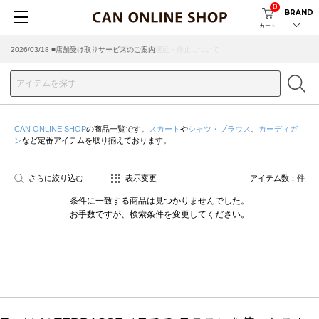
0
BRAND
カート
2026/07/29 ■【お知らせ】ヤマト運輸の配送遅延・停止について
2026/03/18 ■店舗受け取りサービスのご案内
CAN ONLINE SHOP
の商品一覧です。
スカート
や
シャツ・ブラウス
、
カーディガ
ン
など定番アイテムを取り揃えております。
さらに絞り込む
表示変更
アイテム数：
件
条件に一致する商品は見つかりませんでした。
お手数ですが、検索条件を変更してください。