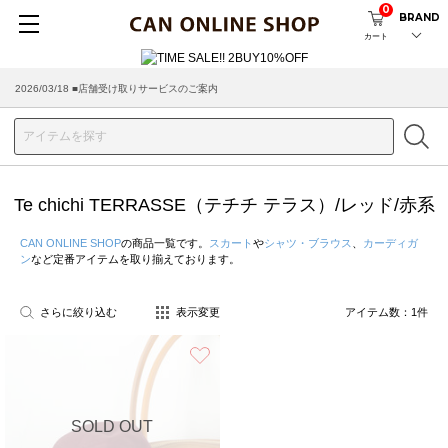
0
BRAND
カート
2026/03/18 ■店舗受け取りサービスのご案内
Te chichi TERRASSE（テチチ テラス）/レッド/赤系
CAN ONLINE SHOP
の商品一覧です。
スカート
や
シャツ・ブラウス
、
カーディガ
ン
など定番アイテムを取り揃えております。
さらに絞り込む
表示変更
アイテム数：
1
件
お気に入り
SOLD OUT