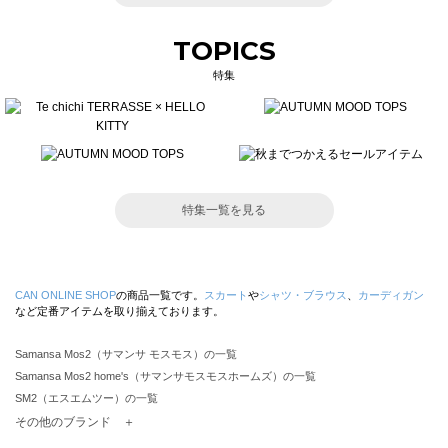
TOPICS
特集
特集一覧を見る
CAN ONLINE SHOP
の商品一覧です。
スカート
や
シャツ・ブラウス
、
カーディガン
など定番アイテムを取り揃えております。
Samansa Mos2（サマンサ モスモス）の一覧
Samansa Mos2 home's（サマンサモスモスホームズ）の一覧
SM2（エスエムツー）の一覧
TSUHARU by Samansa Mos2（ツハルバイサマンサモスモス）の一覧
その他のブランド ＋
sm2rhythm（サマンサモスモス リズム）の一覧