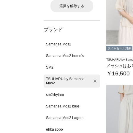
選択を解除する
ブランド
Samansa Mos2
タイムセール対象
Samansa Mos2 home's
TSUHARU by Sama
SM2
￥16,500
TSUHARU by Samansa
Mos2
sm2rhythm
Samansa Mos2 blue
Samansa Mos2 Lagom
ehka sopo