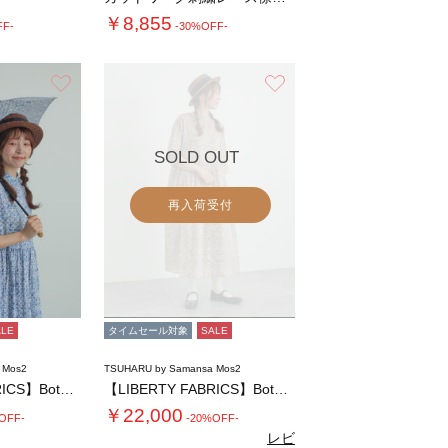
￥8,855
FF-
-30%OFF-
お気に入り
お気に入り
SOLD OUT
再入荷受付
ALE
タイムセール対象
SALE
 Mos2
TSUHARU by Samansa Mos2
【LIBERTY FABRICS】Botan…
【LIBERTY FABRICS】Botan…
￥22,000
OFF-
-20%OFF-
レビ