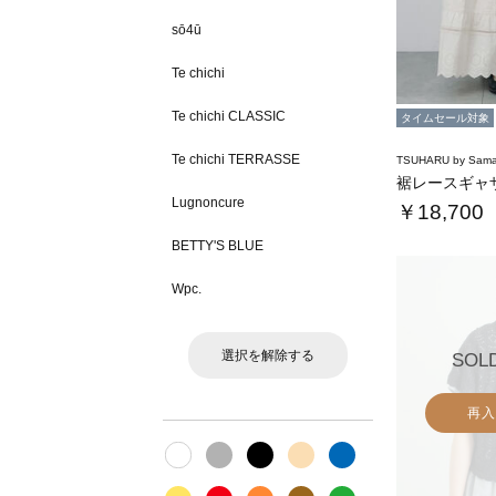
sō4ū
Te chichi
Te chichi CLASSIC
タイムセール対象
Te chichi TERRASSE
TSUHARU by Sama
裾レースギャ
Lugnoncure
￥18,700
BETTY'S BLUE
Wpc.
選択を解除する
SOL
再入