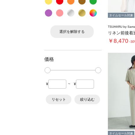
タイムセール対象
TSUHARU by Sama
選択を解除する
￥8,470
-3
価格
¥
~
¥
リセット
絞り込む
タイムセール対象