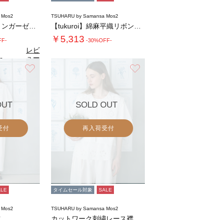
 Mos2
TSUHARU by Samansa Mos2
【tukuroi】コットンガーゼデニムガウチ…
【tukuroi】綿麻平織リボンブラウス
￥5,313
FF-
-30%OFF-
レビ
ュー
0
（1）
を見
お気に入り
お気に入り
る
OUT
SOLD OUT
受付
再入荷受付
ALE
タイムセール対象
SALE
 Mos2
TSUHARU by Samansa Mos2
ツ
カットワーク刺繍レース襟付きベスト