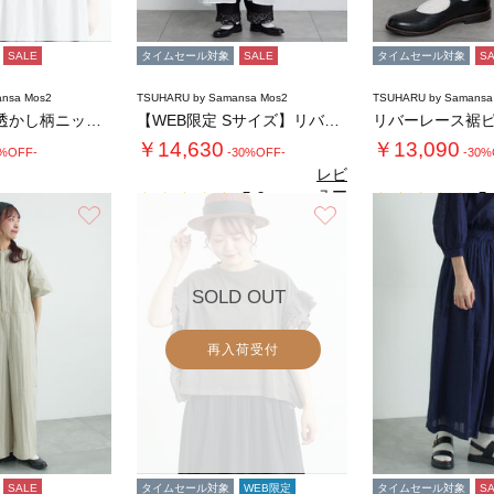
SALE
タイムセール対象
SALE
タイムセール対象
S
nsa Mos2
TSUHARU by Samansa Mos2
TSUHARU by Samansa
リネン前後着透かし柄ニットベスト
【WEB限定 Sサイズ】リバーレースピンタッ…
￥14,630
￥13,090
0%OFF-
-30%OFF-
-30%
レビ
ュー
5.0
5.
（3）
を見
お気に入り
お気に入り
る
SOLD OUT
再入荷受付
SALE
タイムセール対象
WEB限定
タイムセール対象
S