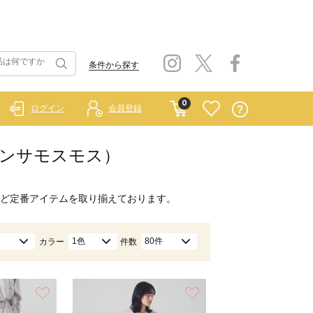
条件から探す
0
ログイン
会員登録
 サマンサモスモス）
ど定番アイテムを取り揃えております。
1色
80件
カラー
件数
お気に入り
お気に入り