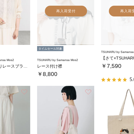
再入荷受付
再入荷
タイムセール対象
TSUHARU by Samansa
nsa Mos2
TSUHARU by Samansa Mos2
￥7,590
メッシュはおりレースブラウス
レース付け襟
￥8,800
5.
お気に入り
お気に入り