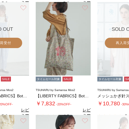
ュー
ュー
5.0
5.0
（1）
（2）
を見
を見
お気に入り
お気に入り
る
る
D OUT
SOLD 
荷受付
再入荷
SALE
タイムセール対象
SALE
タイムセール対象
S
nsa Mos2
TSUHARU by Samansa Mos2
TSUHARU by Samansa
【LIBERTY FABRICS】Botan…
【LIBERTY FABRICS】Botan…
￥7,832
￥10,780
20%OFF-
-20%OFF-
-30%
レビ
レビ
ュー
ュー
5.0
4.3
5.
（2）
（3）
を見
を見
お気に入り
お気に入り
る
る