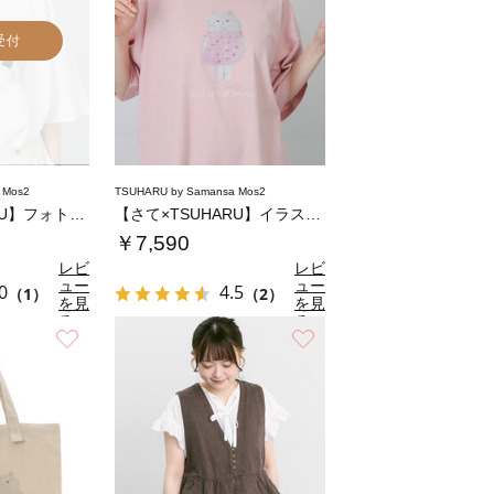
受付
 Mos2
TSUHARU by Samansa Mos2
【さて×TSUHARU】フォト柄プリントTシ…
【さて×TSUHARU】イラスト柄プリントT…
￥7,590
レビ
レビ
ュー
ュー
0
4.5
（1）
（2）
を見
を見
る
る
お気に入り
お気に入り