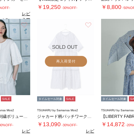
￥19,250
￥8,800
0%OFF-
-30%OFF-
-50%O
レビ
ュー
4.5
（2）
を見
お気に入り
お気に入り
る
SOLD OUT
再入荷受付
SALE
タイムセール対象
SALE
タイムセール対象
S
nsa Mos2
TSUHARU by Samansa Mos2
TSUHARU by Samansa
カットワーク刺繍ボリューム袖ブラウス
ジャカード柄パッチワークフリルワンピース
￥13,090
￥14,872
30%OFF-
-30%OFF-
-20%
レビ
レビ