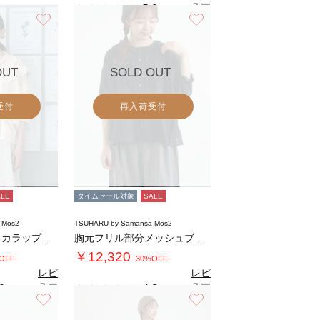
ュー
5.0
（6）
を見
お気に入り
お気に入り
る
OUT
SOLD OUT
受付
再入荷受付
ALE
タイムセール対象
SALE
 Mos2
TSUHARU by Samansa Mos2
メッシュかぎ針スカラップ前後着ニット
胸元フリル部分メッシュブラウス
￥12,320
OFF-
-30%OFF-
レビ
レビ
ュー
ュー
0
4.8
（3）
（4）
を見
を見
お気に入り
お気に入り
る
る