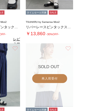
ALE
タイムセール対象
SALE
 Mos2
TSUHARU by Samansa Mos2
リバーレース裾ピンタックペチパンツ
リバーレースピンタックスカート
￥13,860
OFF-
-30%OFF-
レビ
ュー
0
（2）
を見
お気に入り
お気に入り
る
SOLD OUT
再入荷受付
ALE
タイムセール対象
SALE