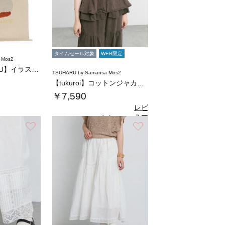
タイムセール対象
WEB限定
 Mos2
【さて×TSUHARU】イラストプリントバッ…
TSUHARU by Samansa Mos2
【tukuroi】コットンジャカード製品染め…
￥7,590
レビ
ュー
4.4
（9）
を見
お気に入り
お気に入り
る