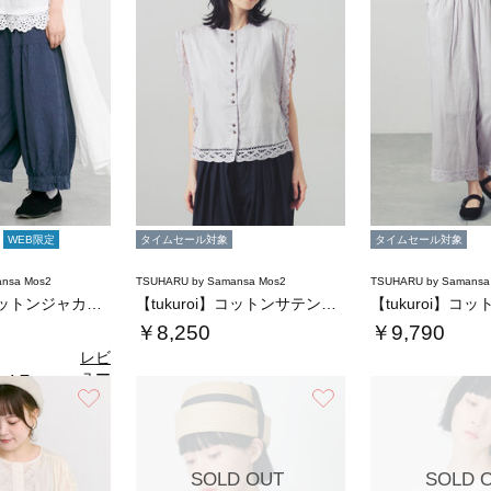
WEB限定
タイムセール対象
タイムセール対象
nsa Mos2
TSUHARU by Samansa Mos2
TSUHARU by Samansa
【tukuroi】コットンジャカード製品染め…
【tukuroi】コットンサテンバテンレース…
￥8,250
￥9,790
レビ
ュー
4.7
（6）
を見
お気に入り
お気に入り
る
SOLD OUT
SOLD 