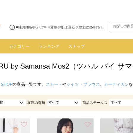
■8/13(木)AM2:00～サイトメンテナンス実施のお知らせ
カテゴリー
ランキング
スナップ
ARU by Samansa Mos2（ツハル バイ
 SHOP
の商品一覧です。
スカート
や
シャツ・ブラウス
、
カーディガン
な
順
すべて
すべて
在庫の有無
商品ステータス
お気に入り
お気に入り