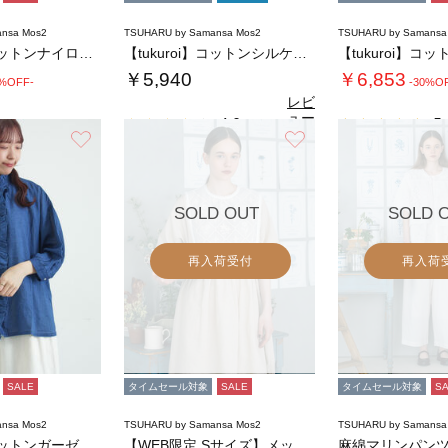
nsa Mos2
TSUHARU by Samansa Mos2
TSUHARU by Samansa
【tukuroi】コットンナイロンウェザージ…
【tukuroi】コットンシルケット天竺フリ…
￥5,940
￥6,853
0%OFF-
-30%O
レビ
ュー
4.0
5.
（1）
を見
お気に入り
お気に入り
る
SOLD OUT
SOLD 
再入荷受付
再入荷
SALE
タイムセール対象
SALE
タイムセール対象
S
nsa Mos2
TSUHARU by Samansa Mos2
TSUHARU by Samansa
【tukuroi】コットンガーゼデニムフリル…
【WEB限定 Sサイズ】メッシュ花刺繍ベスト…
麻綿マリンパン