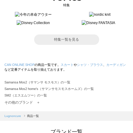
特集
特集一覧を見る
CAN ONLINE SHOP
の商品一覧です。
スカート
や
シャツ・ブラウス
、
カーディガン
など定番アイテムを取り揃えております。
Samansa Mos2（サマンサ モスモス）の一覧
Samansa Mos2 home's（サマンサモスモスホームズ）の一覧
SM2（エスエムツー）の一覧
TSUHARU by Samansa Mos2（ツハルバイサマンサモスモス）の一覧
その他のブランド ＋
sm2rhythm（サマンサモスモス リズム）の一覧
Samansa Mos2 blue（サマンサモスモス ブルー）の一覧
Lugnoncure
商品一覧
Samansa Mos2 Lagom（サマンサモスモス ラーゴム）の一覧
ehka sopo（エヘカソポ）の一覧
ブランド一覧