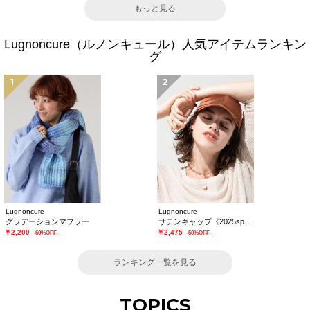
もっと見る
Lugnoncure（ルノンキュール）人気アイテムランキン
グ
1
2
Lugnoncure
Lugnoncure
グラデーションマフラー
サテンキャップ《2025spring catalog item》
￥2,200
￥2,475
-60%OFF-
-50%OFF-
ランキング一覧を見る
TOPICS