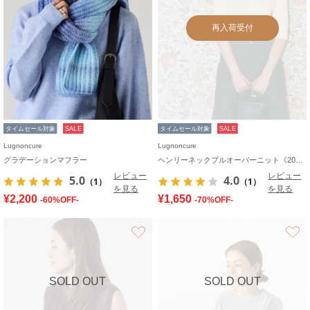
再入荷受付
タイムセール対象
SALE
タイムセール対象
SALE
Lugnoncure
Lugnoncure
グラデーションマフラー
ヘンリーネックプルオーバーニット《2025autumn catalog item》
レビュー
レビュー
5.0
4.0
（1）
（1）
を見る
を見る
¥2,200
¥1,650
-60%OFF-
-70%OFF-
お気に入り
SOLD OUT
SOLD OUT