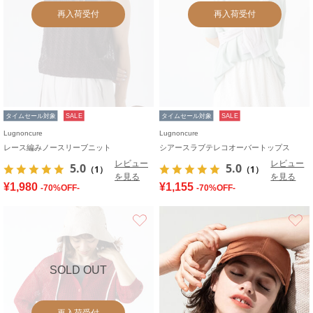
再入荷受付
再入荷受付
タイムセール対象
SALE
タイムセール対象
SALE
Lugnoncure
Lugnoncure
レース編みノースリーブニット
シアースラブテレコオーバートップス
レビュー
レビュー
5.0
5.0
（1）
（1）
を見る
を見る
¥1,980
¥1,155
-70%OFF-
-70%OFF-
お気に入り
SOLD OUT
再入荷受付