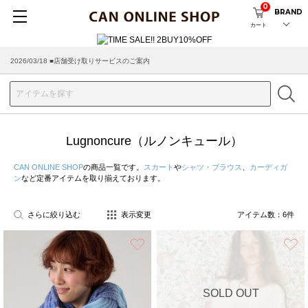
0
BRAND
カート
2026/03/18 ■店舗受け取りサービスのご案内
Lugnoncure（ルノンキュール）
CAN ONLINE SHOP
の商品一覧です。
スカート
や
シャツ・ブラウス
、
カーディガ
ン
など定番アイテムを取り揃えております。
さらに絞り込む
表示変更
アイテム数：
6
件
お気に入り
SOLD OUT