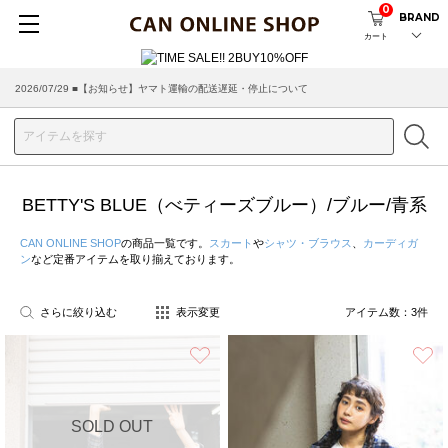
0
BRAND
カート
2026/07/29 ■【お知らせ】ヤマト運輸の配送遅延・停止について
BETTY'S BLUE（べティーズブルー）/ブルー/青系
CAN ONLINE SHOP
の商品一覧です。
スカート
や
シャツ・ブラウス
、
カーディガ
ン
など定番アイテムを取り揃えております。
さらに絞り込む
表示変更
アイテム数：
3
件
お気に入り
SOLD OUT