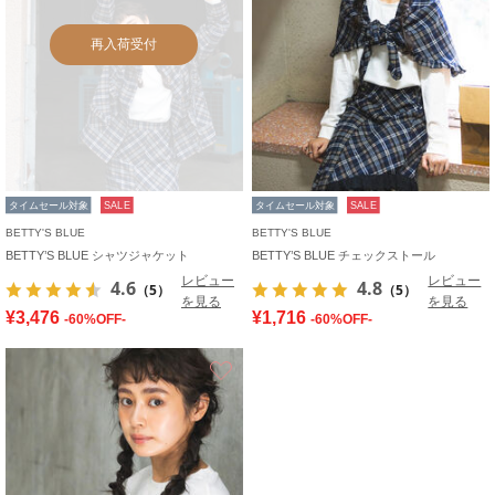
再入荷受付
タイムセール対象
SALE
タイムセール対象
SALE
BETTY'S BLUE
BETTY'S BLUE
BETTY’S BLUE シャツジャケット
BETTY’S BLUE チェックストール
レビュー
レビュー
4.6
4.8
（5）
（5）
を見る
を見る
¥3,476
¥1,716
-60%OFF-
-60%OFF-
お気に入り