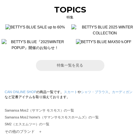
TOPICS
特集
特集一覧を見る
CAN ONLINE SHOP
の商品一覧です。
スカート
や
シャツ・ブラウス
、
カーディガン
など定番アイテムを取り揃えております。
Samansa Mos2（サマンサ モスモス）の一覧
Samansa Mos2 home's（サマンサモスモスホームズ）の一覧
SM2（エスエムツー）の一覧
TSUHARU by Samansa Mos2（ツハルバイサマンサモスモス）の一覧
その他のブランド ＋
sm2rhythm（サマンサモスモス リズム）の一覧