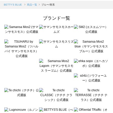
Samansa Mos2 blue（サマンサモスモス ブルー）の一覧
BETTY'S BLUE
商品一覧
ブルー/青系
Samansa Mos2 Lagom（サマンサモスモス ラーゴム）の一覧
ehka sopo（エヘカソポ）の一覧
ブランド一覧
sō4ū（ソウフォーユー）の一覧
Te chichi（テチチ）の一覧
Te chichi CLASSIC（テチチ クラシック）の一覧
Te chichi TERRASSE（テチチ テラス）の一覧
Lugnoncure（ルノンキュール）の一覧
BETTY'S BLUE（べティーズブルー）の一覧
Wpc.（ワールドパーティー）の一覧