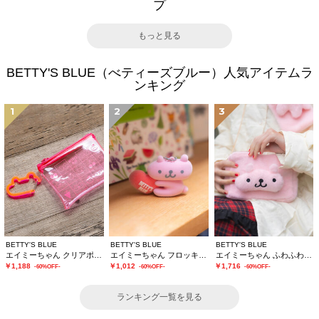
プ
もっと見る
BETTY'S BLUE（べティーズブルー）人気アイテムラ
ンキング
1
2
3
BETTY'S BLUE
BETTY'S BLUE
BETTY'S BLUE
エイミーちゃん クリアポーチ
エイミーちゃん フロッキーチャーム
エイミーちゃん ふわふわショルダーバッグ
￥1,188
￥1,012
￥1,716
-60%OFF-
-60%OFF-
-60%OFF-
ランキング一覧を見る