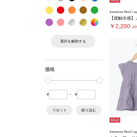
SALE
Samansa Mos2 L
￥2,200
-2
選択を解除する
価格
¥
~
¥
リセット
絞り込む
SALE
Samansa Mos2 L