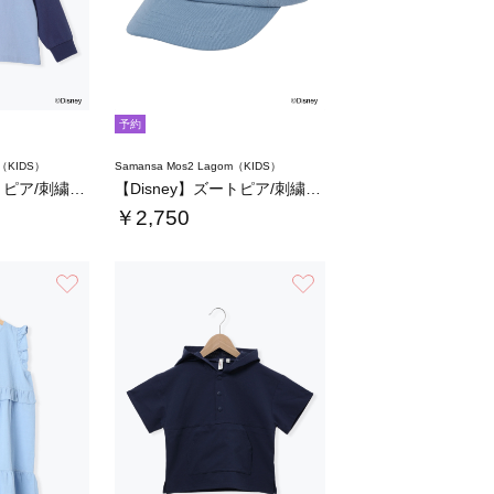
予約
m（KIDS）
Samansa Mos2 Lagom（KIDS）
【Disney】ズートピア/刺繍入りラグラン…
【Disney】ズートピア/刺繍キャップ
￥2,750
お気に入り
お気に入り