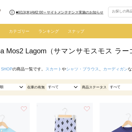
■【お知らせ】ヤマト運輸の配送遅延・停止について
カテゴリー
ランキング
スナップ
nsa Mos2 Lagom（サマンサモスモス ラ
 SHOP
の商品一覧です。
スカート
や
シャツ・ブラウス
、
カーディガン
な
順
すべて
すべて
在庫の有無
商品ステータス
お気に入り
お気に入り