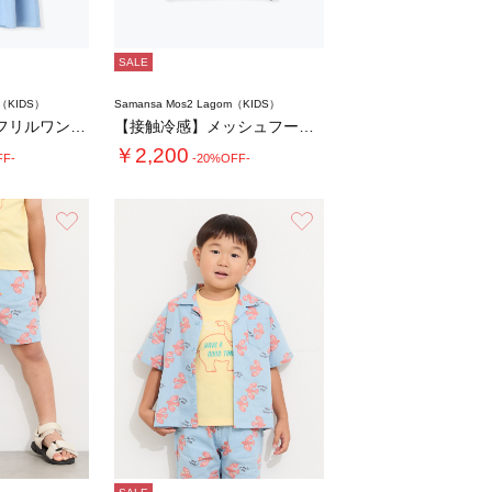
SALE
m（KIDS）
Samansa Mos2 Lagom（KIDS）
【140・150】肩フリルワンピース
【接触冷感】メッシュフード付き半袖T
￥2,200
FF-
-20%OFF-
お気に入り
お気に入り