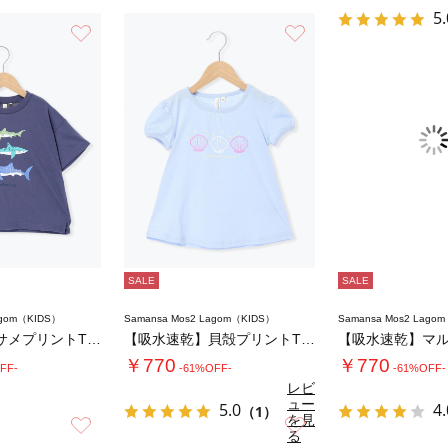
5.
お気に入り
お気に入り
SALE
SALE
agom（KIDS）
Samansa Mos2 Lagom（KIDS）
Samansa Mos2 Lago
【吸水速乾】サメプリントTシャツ
【吸水速乾】貝殻プリントTシャツ
￥770
￥770
FF-
-61%OFF-
-61%OFF-
レビ
ュー
5.0
4.
（1）
を見
お気に入り
お気に入り
る