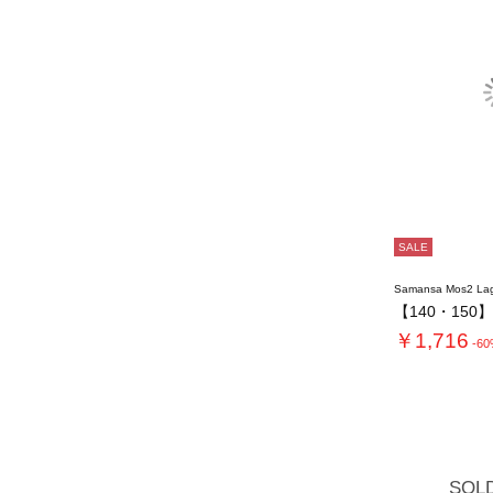
SALE
Samansa Mos2 L
￥1,716
-6
SOL