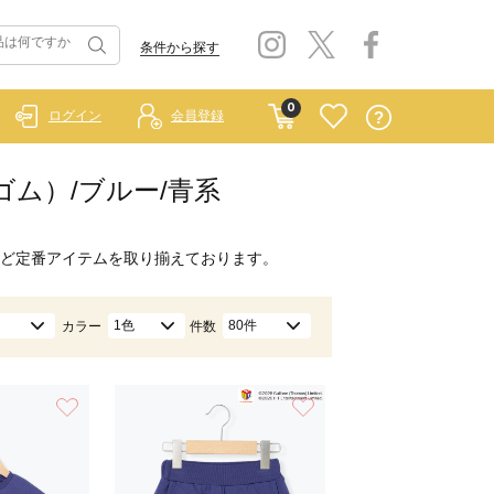
条件から探す
0
ログイン
会員登録
ーゴム）/ブルー/青系
ど定番アイテムを取り揃えております。
1色
80件
カラー
件数
お気に入り
お気に入り