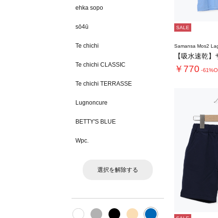
ehka sopo
sō4ū
SALE
Te chichi
Samansa Mos2 L
Te chichi CLASSIC
￥770
-61%O
Te chichi TERRASSE
Lugnoncure
BETTY'S BLUE
Wpc.
選択を解除する