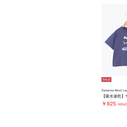
SALE
Samansa Mos2 L
￥825
-50%O