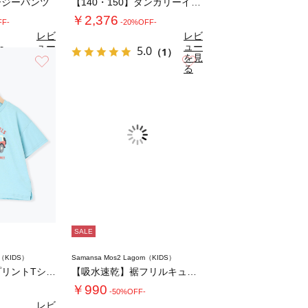
ージーパンツ
【140・150】ダンガリーイージーパンツ
￥2,376
FF-
-20%OFF-
レビ
レビ
ュー
ュー
0
5.0
（1）
（1）
を見
を見
お気に入り
お気に入り
る
る
SALE
m（KIDS）
Samansa Mos2 Lagom（KIDS）
【吸水速乾】車プリントTシャツ
【吸水速乾】裾フリルキュロット
￥990
-50%OFF-
レビ