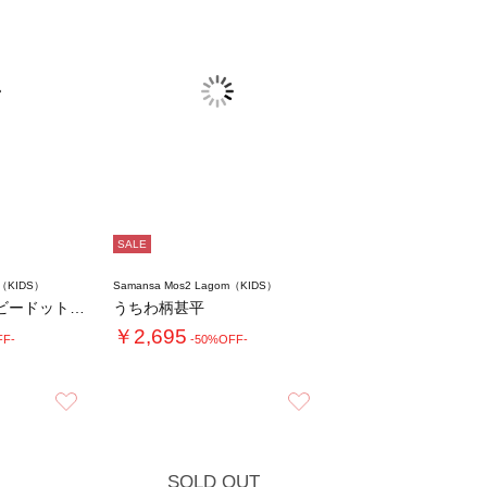
SALE
m（KIDS）
Samansa Mos2 Lagom（KIDS）
【140・150】ドビードットパフスリーブチ…
うちわ柄甚平
￥2,695
FF-
-50%OFF-
お気に入り
お気に入り
SOLD OUT