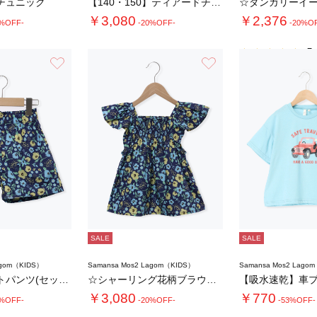
チュニック
【140・150】ティアードチュニック
☆ダンガリーイ
￥3,080
￥2,376
0%OFF-
-20%OFF-
-20%O
5.
お気に入り
お気に入り
SALE
SALE
agom（KIDS）
Samansa Mos2 Lagom（KIDS）
Samansa Mos2 Lago
☆花柄ショートパンツ(セットアップ可)
☆シャーリング花柄ブラウス(セットアップ可)…
￥3,080
￥770
0%OFF-
-20%OFF-
-53%OFF-