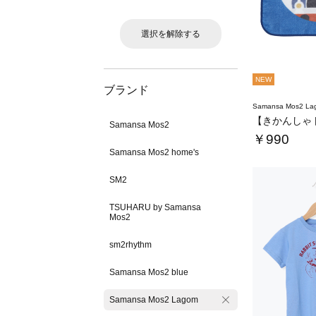
選択を解除する
NEW
ブランド
Samansa Mos2 L
Samansa Mos2
￥990
Samansa Mos2 home's
SM2
TSUHARU by Samansa
Mos2
sm2rhythm
Samansa Mos2 blue
Samansa Mos2 Lagom