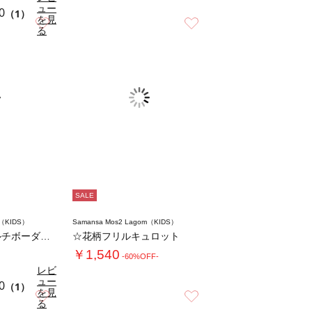
ュー
0
（1）
を見
お気に入り
お気に入り
る
SALE
m（KIDS）
Samansa Mos2 Lagom（KIDS）
【吸水速乾】マルチボーダーカモメ刺繍Tシャツ…
☆花柄フリルキュロット
￥1,540
-60%OFF-
レビ
ュー
0
（1）
を見
お気に入り
お気に入り
る