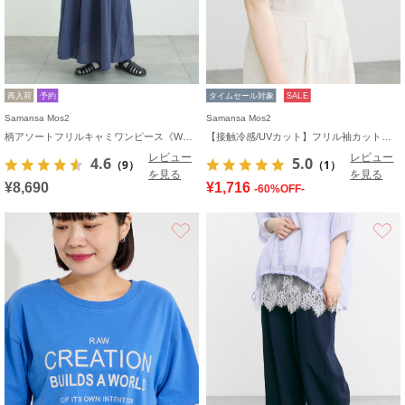
再入荷
予約
タイムセール対象
SALE
Samansa Mos2
Samansa Mos2
柄アソートフリルキャミワンピース《WEB限定カラーあり》
【接触冷感/UVカット】フリル袖カットソー
レビュー
レビュー
4.6
5.0
（9）
（1）
を見る
を見る
¥8,690
¥1,716
-60%OFF-
お気に入り