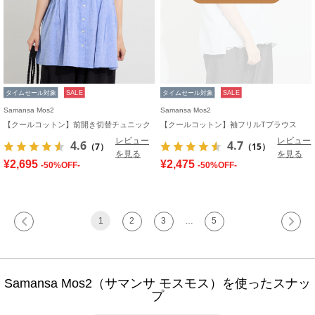
タイムセール対象
SALE
タイムセール対象
SALE
Samansa Mos2
Samansa Mos2
【クールコットン】前開き切替チュニック
【クールコットン】袖フリルTブラウス
レビュー
レビュー
4.6
4.7
（7）
（15）
を見る
を見る
¥2,695
¥2,475
-50%OFF-
-50%OFF-
1
2
3
…
5
Samansa Mos2（サマンサ モスモス）を使ったスナッ
プ