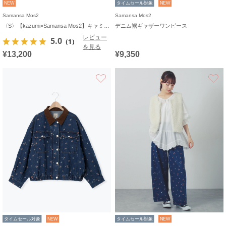
NEW
タイムセール対象
NEW
Samansa Mos2
Samansa Mos2
〈S〉【kazumi×Samansa Mos2】キャミワンピース《WEB限定カラーあり》
デニム裾ギャザーワンピース
レビュー
5.0
（1）
を見る
¥13,200
¥9,350
お気に入り
タイムセール対象
NEW
タイムセール対象
NEW