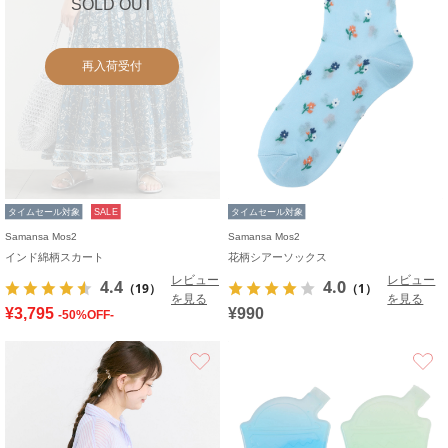
SOLD OUT
再入荷受付
タイムセール対象
SALE
タイムセール対象
Samansa Mos2
Samansa Mos2
インド綿柄スカート
花柄シアーソックス
レビュー
レビュー
4.4
4.0
（19）
（1）
を見る
を見る
¥3,795
¥990
-50%OFF-
お気に入り