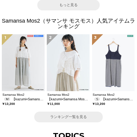
もっと見る
Samansa Mos2（サマンサ モスモス）人気アイテムラ
ンキング
1
2
3
Samansa Mos2
Samansa Mos2
Samansa Mos2
〈M〉【kazumi×Samansa Mos2】キャミワンピース《WEB限定カラーあり》
【kazumi×Samansa Mos2】レースフリルブラウス
〈S〉【kazumi×Samansa Mos2】キャミワンピース《WEB限定カラーあり》
￥13,200
￥11,000
￥13,200
ランキング一覧を見る
TOPICS