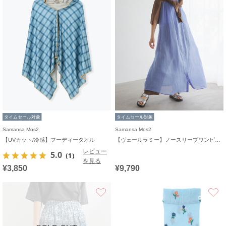
タイムセール対象
タイムセール対象
Samansa Mos2
Samansa Mos2
【UVカット/冷感】フーディータオル
【ヴェールラミー】ノースリーブワンピース
レビュー
5.0
（1）
を見る
¥3,850
¥9,790
お気に入り