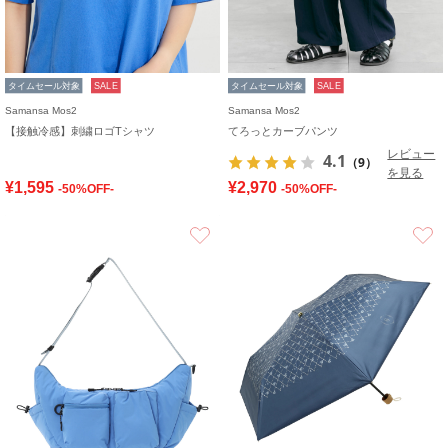
タイムセール対象
SALE
タイムセール対象
SALE
Samansa Mos2
Samansa Mos2
【接触冷感】刺繍ロゴTシャツ
てろっとカーブパンツ
レビュー
4.1
（9）
を見る
¥1,595
¥2,970
-50%OFF-
-50%OFF-
お気に入り