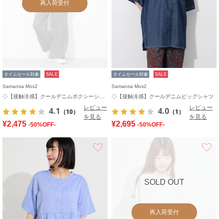
再入荷受付
タイムセール対象
SALE
タイムセール対象
SALE
Samansa Mos2
Samansa Mos2
◇【接触冷感】クールデニムボクシーシャツ
◇【接触冷感】クールデニムビッグシャツ
レビュー
レビュー
4.1
4.0
（10）
（1）
を見る
を見る
¥2,475
¥2,695
-50%OFF-
-50%OFF-
お気に入り
SOLD OUT
再入荷受付