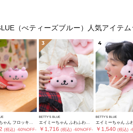
'S BLUE（べティーズブルー）人気アイテ
3
4
UE
BETTY'S BLUE
BETTY'S BLUE
ん フロッキーチャーム
エイミーちゃん ふわふわショルダーバッグ
エイミーちゃん ふわふわイ
2
￥1,716
￥1,540
(税込)
-60%OFF-
(税込)
-60%OFF-
(税込)
-