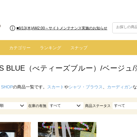
■8/13(木)AM2:00～サイトメンテナンス実施のお知らせ
カテゴリー
ランキング
スナップ
Y'S BLUE（べティーズブルー）/ベージュ
 SHOP
の商品一覧です。
スカート
や
シャツ・ブラウス
、
カーディガン
な
順
すべて
すべて
在庫の有無
商品ステータス
お気に入り
お気に入り