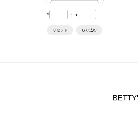
¥
~
¥
リセット
絞り込む
BETT