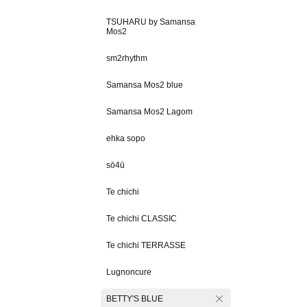
TSUHARU by Samansa
Mos2
sm2rhythm
Samansa Mos2 blue
Samansa Mos2 Lagom
ehka sopo
sō4ū
Te chichi
Te chichi CLASSIC
Te chichi TERRASSE
Lugnoncure
BETTY'S BLUE