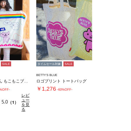
SALE
タイムセール対象
SALE
BETTY'S BLUE
エイミーちゃん もこもこブランケット
ロゴプリント トートバッグ
￥1,276
0%OFF-
-60%OFF-
レビ
ュー
5.0
（1）
を見
る