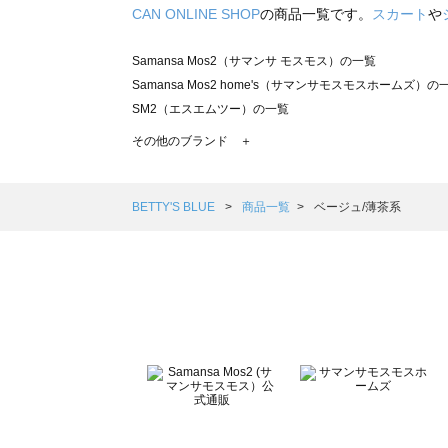
CAN ONLINE SHOP
の商品一覧です。
スカート
や
Samansa Mos2（サマンサ モスモス）の一覧
Samansa Mos2 home's（サマンサモスモスホームズ）の
SM2（エスエムツー）の一覧
TSUHARU by Samansa Mos2（ツハルバイサマンサモ
その他のブランド ＋
sm2rhythm（サマンサモスモス リズム）の一覧
Samansa Mos2 blue（サマンサモスモス ブルー）の一覧
Samansa Mos2 Lagom（サマンサモスモス ラーゴム）の
BETTY'S BLUE
商品一覧
ベージュ/薄茶系
ehka sopo（エヘカソポ）の一覧
sō4ū（ソウフォーユー）の一覧
Te chichi（テチチ）の一覧
Te chichi CLASSIC（テチチ クラシック）の一覧
Te chichi TERRASSE（テチチ テラス）の一覧
Lugnoncure（ルノンキュール）の一覧
BETTY'S BLUE（べティーズブルー）の一覧
Wpc.（ワールドパーティー）の一覧