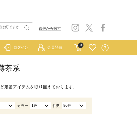
条件から探す
0
ログイン
会員登録
/薄茶系
ど定番アイテムを取り揃えております。
1色
80件
カラー
件数