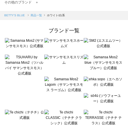
TSUHARU by Samansa Mos2（ツハルバイサマンサモスモス）の一覧
その他のブランド ＋
sm2rhythm（サマンサモスモス リズム）の一覧
Samansa Mos2 blue（サマンサモスモス ブルー）の一覧
BETTY'S BLUE
商品一覧
ホワイト/白系
Samansa Mos2 Lagom（サマンサモスモス ラーゴム）の一覧
ehka sopo（エヘカソポ）の一覧
ブランド一覧
sō4ū（ソウフォーユー）の一覧
Te chichi（テチチ）の一覧
Te chichi CLASSIC（テチチ クラシック）の一覧
Te chichi TERRASSE（テチチ テラス）の一覧
Lugnoncure（ルノンキュール）の一覧
BETTY'S BLUE（べティーズブルー）の一覧
Wpc.（ワールドパーティー）の一覧