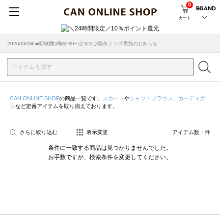
0
BRAND
カート
2026/08/04 ■8/13(木)AM2:00～サイトメンテナンス実施のお知らせ
2026/03/18 ■店舗受け取りサービスのご案内
CAN ONLINE SHOP
の商品一覧です。
スカート
や
シャツ・ブラウス
、
カーディガ
ン
など定番アイテムを取り揃えております。
さらに絞り込む
表示変更
アイテム数：
件
条件に一致する商品は見つかりませんでした。
お手数ですが、検索条件を変更してください。