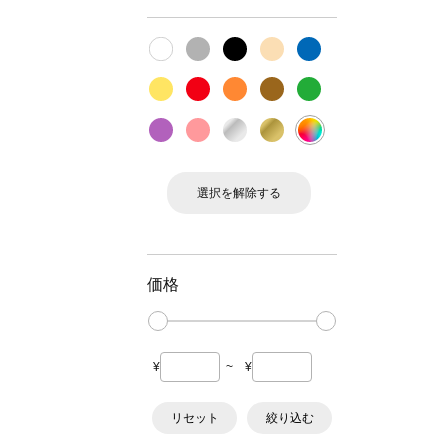
選択を解除する
価格
¥
~
¥
リセット
絞り込む