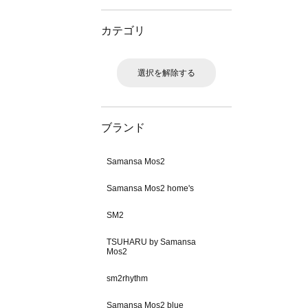
カテゴリ
選択を解除する
ブランド
Samansa Mos2
Samansa Mos2 home's
SM2
TSUHARU by Samansa
Mos2
sm2rhythm
Samansa Mos2 blue