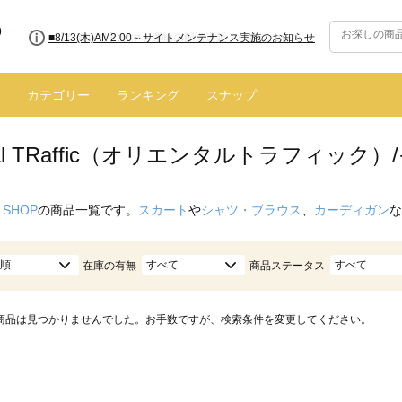
■8/13(木)AM2:00～サイトメンテナンス実施のお知らせ
カテゴリー
ランキング
スナップ
ntal TRaffic（オリエンタルトラフィック）
 SHOP
の商品一覧です。
スカート
や
シャツ・ブラウス
、
カーディガン
な
順
すべて
すべて
在庫の有無
商品ステータス
商品は見つかりませんでした。お手数ですが、検索条件を変更してください。