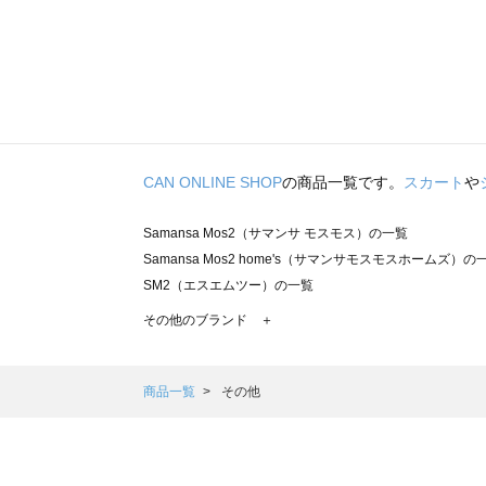
CAN ONLINE SHOP
の商品一覧です。
スカート
や
Samansa Mos2（サマンサ モスモス）の一覧
Samansa Mos2 home's（サマンサモスモスホームズ）の
SM2（エスエムツー）の一覧
TSUHARU by Samansa Mos2（ツハルバイサマンサモ
その他のブランド ＋
sm2rhythm（サマンサモスモス リズム）の一覧
Samansa Mos2 blue（サマンサモスモス ブルー）の一覧
Samansa Mos2 Lagom（サマンサモスモス ラーゴム）の
商品一覧
その他
ehka sopo（エヘカソポ）の一覧
sō4ū（ソウフォーユー）の一覧
Te chichi（テチチ）の一覧