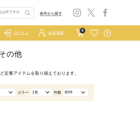
条件から探す
0
ログイン
会員登録
/その他
ど定番アイテムを取り揃えております。
1色
80件
カラー
件数