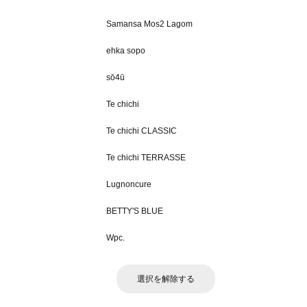
Samansa Mos2 Lagom
ehka sopo
sō4ū
Te chichi
Te chichi CLASSIC
Te chichi TERRASSE
Lugnoncure
BETTY'S BLUE
Wpc.
選択を解除する