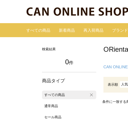
すべての商品
新着商品
再入荷商品
ブランド
ORie
検索結果
0
件
CAN ONLINE
商品タイプ
人気
表示順
すべての商品
条件に一致する
通常商品
セール商品