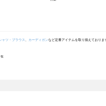
シャツ・ブラウス
、
カーディガン
など定番アイテムを取り揃えておりま
一覧
スモス）の一覧
一覧