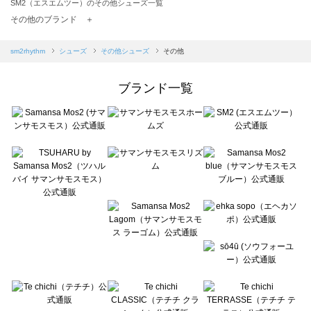
SM2（エスエムツー）のその他シューズ一覧
TSUHARU by Samansa Mos2（ツハルバイサマンサモスモス）のその他シューズ一覧
その他のブランド ＋
sm2rhythm（サマンサモスモス リズム）のその他シューズ一覧
Samansa Mos2 blue（サマンサモスモス ブルー）のその他シューズ一覧
sm2rhythm
シューズ
その他シューズ
その他
Samansa Mos2 Lagom（サマンサモスモス ラーゴム）のその他シューズ一覧
ehka sopo（エヘカソポ）のその他シューズ一覧
ブランド一覧
sō4ū（ソウフォーユー）のその他シューズ一覧
Te chichi（テチチ）のその他シューズ一覧
Te chichi CLASSIC（テチチ クラシック）のその他シューズ一覧
Te chichi TERRASSE（テチチ テラス）のその他シューズ一覧
Lugnoncure（ルノンキュール）のその他シューズ一覧
BETTY'S BLUE（べティーズブルー）のその他シューズ一覧
Wpc.（ワールドパーティー）のその他シューズ一覧