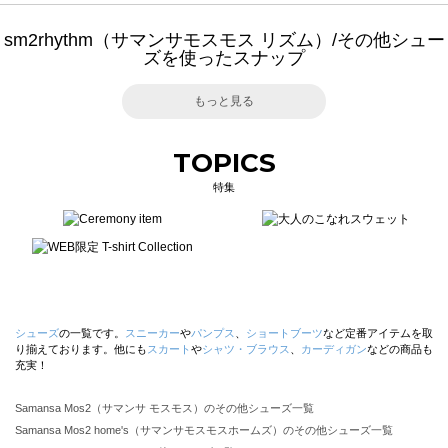
sm2rhythm（サマンサモスモス リズム）/その他シュー
ズを使ったスナップ
もっと見る
TOPICS
特集
シューズ
の一覧です。
スニーカー
や
パンプス
、
ショートブーツ
など定番アイテムを取
り揃えております。他にも
スカート
や
シャツ・ブラウス
、
カーディガン
などの商品も
充実！
Samansa Mos2（サマンサ モスモス）のその他シューズ一覧
Samansa Mos2 home's（サマンサモスモスホームズ）のその他シューズ一覧