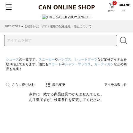
0
BRAND
カート
2026/07/29 ■【お知らせ】ヤマト運輸の配送遅延・停止について
シューズ
の一覧です。
スニーカー
や
パンプス
、
ショートブーツ
など定番アイテムを
取り揃えております。他にも
スカート
や
シャツ・ブラウス
、
カーディガン
などの商
品も充実！
さらに絞り込む
表示変更
アイテム数：
件
条件に一致する商品は見つかりませんでした。
お手数ですが、検索条件を変更してください。