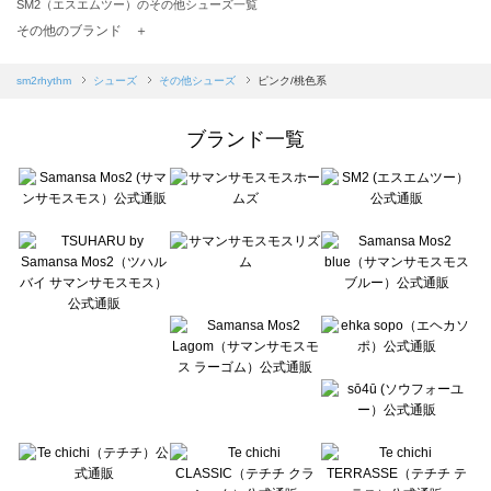
SM2（エスエムツー）のその他シューズ一覧
TSUHARU by Samansa Mos2（ツハルバイサマンサモスモス）のその他シューズ一覧
その他のブランド ＋
sm2rhythm（サマンサモスモス リズム）のその他シューズ一覧
Samansa Mos2 blue（サマンサモスモス ブルー）のその他シューズ一覧
sm2rhythm
シューズ
その他シューズ
ピンク/桃色系
Samansa Mos2 Lagom（サマンサモスモス ラーゴム）のその他シューズ一覧
ehka sopo（エヘカソポ）のその他シューズ一覧
ブランド一覧
sō4ū（ソウフォーユー）のその他シューズ一覧
Te chichi（テチチ）のその他シューズ一覧
Te chichi CLASSIC（テチチ クラシック）のその他シューズ一覧
Te chichi TERRASSE（テチチ テラス）のその他シューズ一覧
Lugnoncure（ルノンキュール）のその他シューズ一覧
BETTY'S BLUE（べティーズブルー）のその他シューズ一覧
Wpc.（ワールドパーティー）のその他シューズ一覧