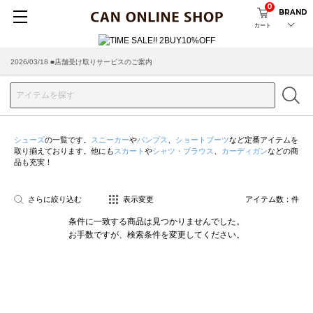
0
BRAND
カート
2026/03/18 ■店舗受け取りサービスのご案内
シューズ
の一覧です。
スニーカー
や
パンプス
、
ショートブーツ
など定番アイテムを
取り揃えております。他にも
スカート
や
シャツ・ブラウス
、
カーディガン
などの商
品も充実！
さらに絞り込む
表示変更
アイテム数：
件
条件に一致する商品は見つかりませんでした。
お手数ですが、検索条件を変更してください。