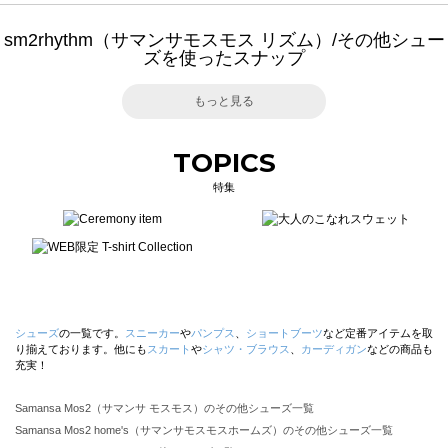
sm2rhythm（サマンサモスモス リズム）/その他シュー
ズを使ったスナップ
もっと見る
TOPICS
特集
シューズ
の一覧です。
スニーカー
や
パンプス
、
ショートブーツ
など定番アイテムを取
り揃えております。他にも
スカート
や
シャツ・ブラウス
、
カーディガン
などの商品も
充実！
Samansa Mos2（サマンサ モスモス）のその他シューズ一覧
Samansa Mos2 home's（サマンサモスモスホームズ）のその他シューズ一覧