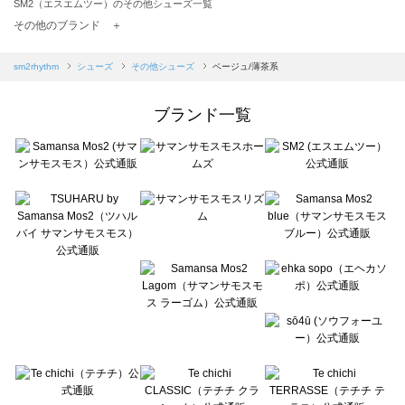
SM2（エスエムツー）のその他シューズ一覧
TSUHARU by Samansa Mos2（ツハルバイサマンサモスモス）のその他シューズ一覧
その他のブランド ＋
sm2rhythm（サマンサモスモス リズム）のその他シューズ一覧
Samansa Mos2 blue（サマンサモスモス ブルー）のその他シューズ一覧
sm2rhythm
シューズ
その他シューズ
ベージュ/薄茶系
Samansa Mos2 Lagom（サマンサモスモス ラーゴム）のその他シューズ一覧
ehka sopo（エヘカソポ）のその他シューズ一覧
ブランド一覧
sō4ū（ソウフォーユー）のその他シューズ一覧
Te chichi（テチチ）のその他シューズ一覧
Te chichi CLASSIC（テチチ クラシック）のその他シューズ一覧
Te chichi TERRASSE（テチチ テラス）のその他シューズ一覧
Lugnoncure（ルノンキュール）のその他シューズ一覧
BETTY'S BLUE（べティーズブルー）のその他シューズ一覧
Wpc.（ワールドパーティー）のその他シューズ一覧