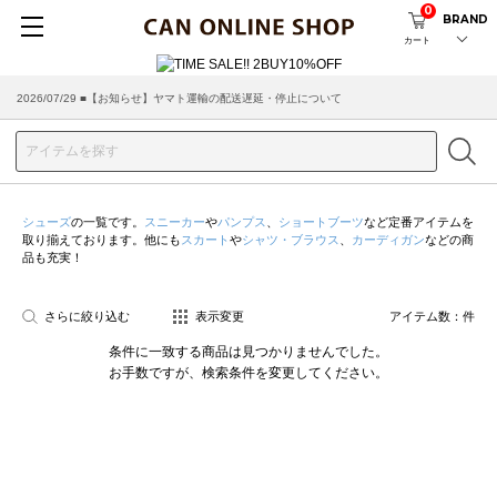
0
BRAND
カート
2026/07/29 ■【お知らせ】ヤマト運輸の配送遅延・停止について
2026/03/18 ■店舗受け取りサービスのご案内
シューズ
の一覧です。
スニーカー
や
パンプス
、
ショートブーツ
など定番アイテムを
取り揃えております。他にも
スカート
や
シャツ・ブラウス
、
カーディガン
などの商
品も充実！
さらに絞り込む
表示変更
アイテム数：
件
条件に一致する商品は見つかりませんでした。
お手数ですが、検索条件を変更してください。