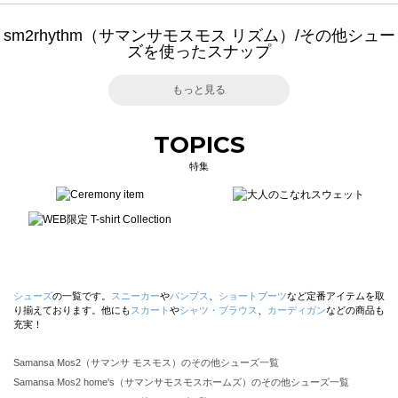
sm2rhythm（サマンサモスモス リズム）/その他シュー
ズを使ったスナップ
もっと見る
TOPICS
特集
シューズ
の一覧です。
スニーカー
や
パンプス
、
ショートブーツ
など定番アイテムを取
り揃えております。他にも
スカート
や
シャツ・ブラウス
、
カーディガン
などの商品も
充実！
Samansa Mos2（サマンサ モスモス）のその他シューズ一覧
Samansa Mos2 home's（サマンサモスモスホームズ）のその他シューズ一覧