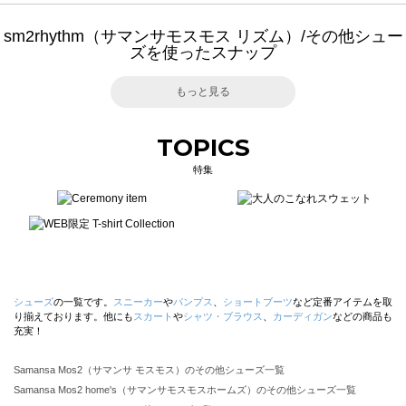
sm2rhythm（サマンサモスモス リズム）/その他シュー
ズを使ったスナップ
もっと見る
TOPICS
特集
シューズ
の一覧です。
スニーカー
や
パンプス
、
ショートブーツ
など定番アイテムを取
り揃えております。他にも
スカート
や
シャツ・ブラウス
、
カーディガン
などの商品も
充実！
Samansa Mos2（サマンサ モスモス）のその他シューズ一覧
Samansa Mos2 home's（サマンサモスモスホームズ）のその他シューズ一覧