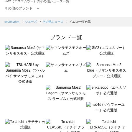
SM2（エスエムツー）のその他シューズ一覧
TSUHARU by Samansa Mos2（ツハルバイサマンサモスモス）のその他シューズ一覧
その他のブランド ＋
sm2rhythm（サマンサモスモス リズム）のその他シューズ一覧
Samansa Mos2 blue（サマンサモスモス ブルー）のその他シューズ一覧
sm2rhythm
シューズ
その他シューズ
イエロー/黄色系
Samansa Mos2 Lagom（サマンサモスモス ラーゴム）のその他シューズ一覧
ehka sopo（エヘカソポ）のその他シューズ一覧
ブランド一覧
sō4ū（ソウフォーユー）のその他シューズ一覧
Te chichi（テチチ）のその他シューズ一覧
Te chichi CLASSIC（テチチ クラシック）のその他シューズ一覧
Te chichi TERRASSE（テチチ テラス）のその他シューズ一覧
Lugnoncure（ルノンキュール）のその他シューズ一覧
BETTY'S BLUE（べティーズブルー）のその他シューズ一覧
Wpc.（ワールドパーティー）のその他シューズ一覧