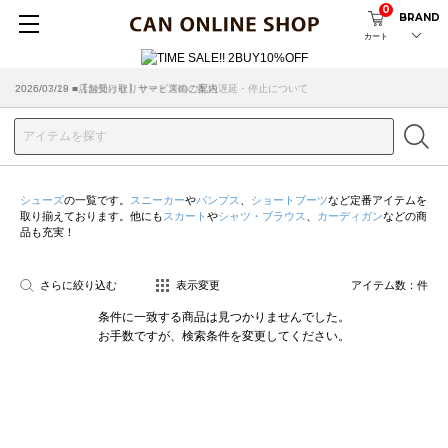
0
BRAND
カート
2026/07/29 ■【お知らせ】ヤマト運輸の配送遅延・停止について
2026/03/18 ■店舗受け取りサービスのご案内
シューズ
の一覧です。
スニーカー
や
パンプス
、
ショートブーツ
など定番アイテムを
取り揃えております。他にも
スカート
や
シャツ・ブラウス
、
カーディガン
などの商
品も充実！
さらに絞り込む
表示変更
アイテム数：
件
条件に一致する商品は見つかりませんでした。
お手数ですが、検索条件を変更してください。