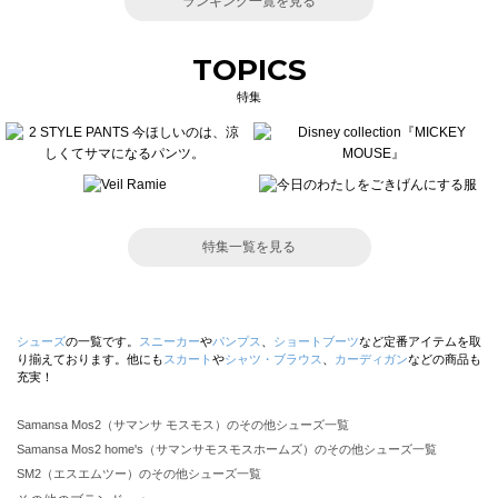
ランキング一覧を見る
TOPICS
特集
特集一覧を見る
シューズ
の一覧です。
スニーカー
や
パンプス
、
ショートブーツ
など定番アイテムを取
り揃えております。他にも
スカート
や
シャツ・ブラウス
、
カーディガン
などの商品も
充実！
Samansa Mos2（サマンサ モスモス）のその他シューズ一覧
Samansa Mos2 home's（サマンサモスモスホームズ）のその他シューズ一覧
SM2（エスエムツー）のその他シューズ一覧
TSUHARU by Samansa Mos2（ツハルバイサマンサモスモス）のその他シューズ一覧