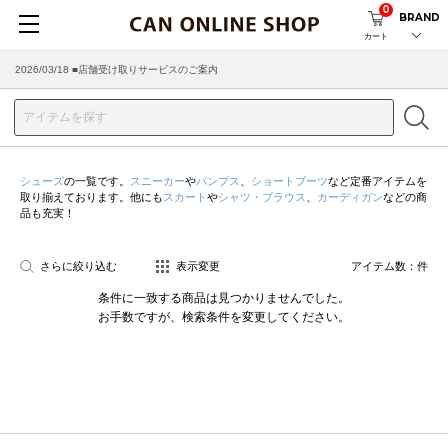
0
BRAND
カート
2026/03/18 ■店舗受け取りサービスのご案内
シューズ
の一覧です。
スニーカー
や
パンプス
、
ショートブーツ
など定番アイテムを
取り揃えております。他にも
スカート
や
シャツ・ブラウス
、
カーディガン
などの商
品も充実！
さらに絞り込む
表示変更
アイテム数：
件
条件に一致する商品は見つかりませんでした。
お手数ですが、検索条件を変更してください。