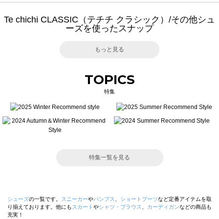
Te chichi CLASSIC（テチチ クラシック）/その他シュ
ーズを使ったスナップ
もっと見る
TOPICS
特集
特集一覧を見る
シューズ
の一覧です。
スニーカー
や
パンプス
、
ショートブーツ
など定番アイテムを取
り揃えております。他にも
スカート
や
シャツ・ブラウス
、
カーディガン
などの商品も
充実！