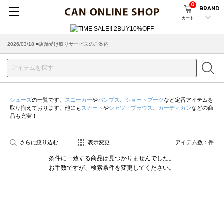
0
BRAND
カート
2026/03/18 ■店舗受け取りサービスのご案内
シューズ
の一覧です。
スニーカー
や
パンプス
、
ショートブーツ
など定番アイテムを
取り揃えております。他にも
スカート
や
シャツ・ブラウス
、
カーディガン
などの商
品も充実！
さらに絞り込む
表示変更
アイテム数：
件
条件に一致する商品は見つかりませんでした。
お手数ですが、検索条件を変更してください。