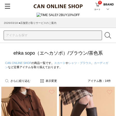
0
BRAND
カート
2026/03/18 ■店舗受け取りサービスのご案内
ehka sopo（エヘカソポ）/ブラウン/茶色系
CAN ONLINE SHOP
の商品一覧です。
スカート
や
シャツ・ブラウス
、
カーディガ
ン
など定番アイテムを取り揃えております。
さらに絞り込む
表示変更
アイテム数：
14
件
お気に入り