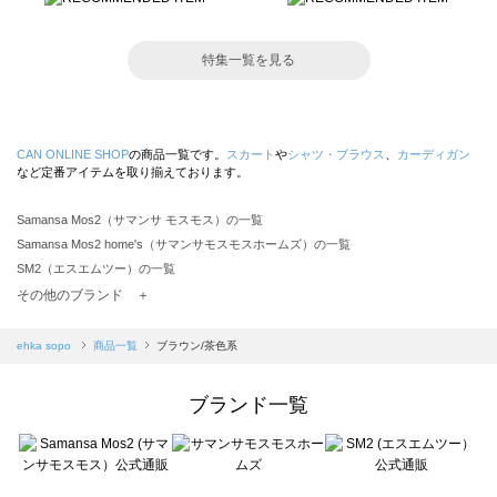
特集一覧を見る
CAN ONLINE SHOP
の商品一覧です。
スカート
や
シャツ・ブラウス
、
カーディガン
など定番アイテムを取り揃えております。
Samansa Mos2（サマンサ モスモス）の一覧
Samansa Mos2 home's（サマンサモスモスホームズ）の一覧
SM2（エスエムツー）の一覧
TSUHARU by Samansa Mos2（ツハルバイサマンサモスモス）の一覧
その他のブランド ＋
sm2rhythm（サマンサモスモス リズム）の一覧
Samansa Mos2 blue（サマンサモスモス ブルー）の一覧
ehka sopo
商品一覧
ブラウン/茶色系
Samansa Mos2 Lagom（サマンサモスモス ラーゴム）の一覧
ehka sopo（エヘカソポ）の一覧
ブランド一覧
sō4ū（ソウフォーユー）の一覧
Te chichi（テチチ）の一覧
Te chichi CLASSIC（テチチ クラシック）の一覧
Te chichi TERRASSE（テチチ テラス）の一覧