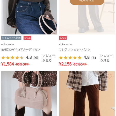
タイムセール対象
SALE
SALE
ehka sopo
ehka sopo
前後2WAYベロアカーディガン
フレアスウェットパンツ
レビュー
レビュー
4.3
4.8
（4）
（4）
を見る
を見る
¥1,584
¥2,156
-60%OFF-
-60%OFF-
お気に入り