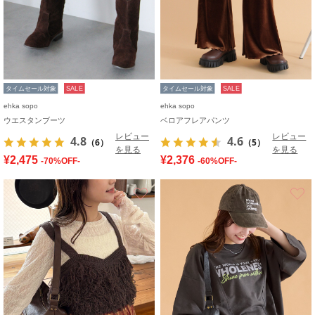
タイムセール対象
SALE
タイムセール対象
SALE
ehka sopo
ehka sopo
ウエスタンブーツ
ベロアフレアパンツ
レビュー
レビュー
4.8
4.6
（6）
（5）
を見る
を見る
¥2,475
¥2,376
-70%OFF-
-60%OFF-
お気に入り