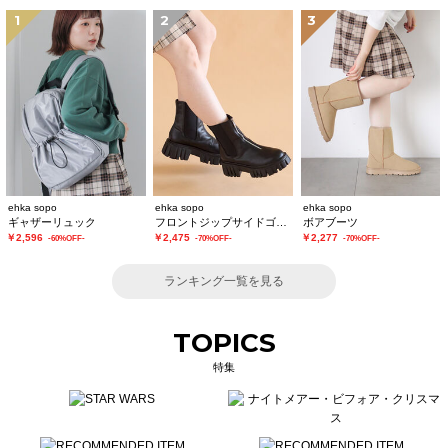
1
2
3
ehka sopo
ehka sopo
ehka sopo
ギャザーリュック
フロントジップサイドゴアブーツ
ボアブーツ
￥2,596
￥2,475
￥2,277
-60%OFF-
-70%OFF-
-70%OFF-
ランキング一覧を見る
TOPICS
特集