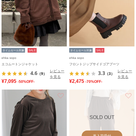
タイムセール対象
SALE
タイムセール対象
SALE
ehka sopo
ehka sopo
エコムートンジャケット
フロントジップサイドゴアブーツ
レビュー
レビュー
4.6
3.3
（9）
（3）
を見る
を見る
¥7,095
¥2,475
-50%OFF-
-70%OFF-
お気に入り
SOLD OUT
再入荷受付