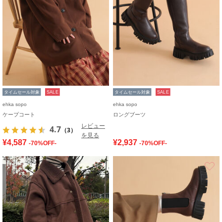
タイムセール対象
SALE
タイムセール対象
SALE
ehka sopo
ehka sopo
ケープコート
ロングブーツ
レビュー
4.7
（3）
を見る
¥4,587
¥2,937
-70%OFF-
-70%OFF-
お気に入り