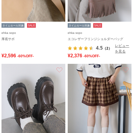
タイムセール対象
SALE
タイムセール対象
SALE
ehka sopo
ehka sopo
厚底サボ
エコレザーフリンジショルダーバッグ
レビュー
4.5
（2）
を見る
¥2,596
¥2,376
-60%OFF-
-60%OFF-
お気に入り