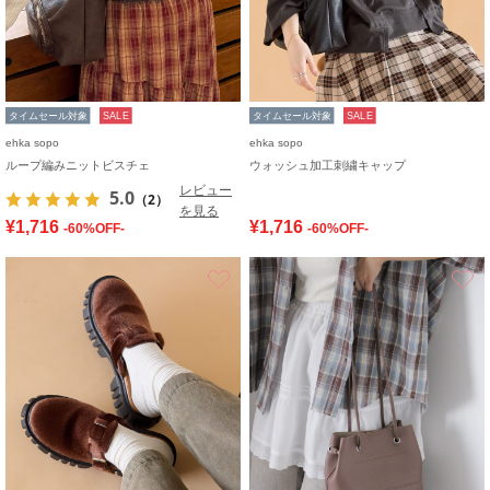
タイムセール対象
SALE
タイムセール対象
SALE
ehka sopo
ehka sopo
ループ編みニットビスチェ
ウォッシュ加工刺繍キャップ
レビュー
5.0
（2）
を見る
¥1,716
¥1,716
-60%OFF-
-60%OFF-
お気に入り