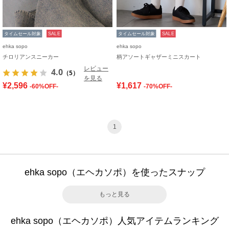
タイムセール対象
SALE
タイムセール対象
SALE
ehka sopo
ehka sopo
チロリアンスニーカー
柄アソートギャザーミニスカート
レビュー
4.0
（5）
を見る
¥2,596
¥1,617
-60%OFF-
-70%OFF-
1
ehka sopo（エヘカソポ）を使ったスナップ
もっと見る
ehka sopo（エヘカソポ）人気アイテムランキング