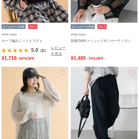
タイムセール対象
SALE
タイムセール対象
SALE
ehka sopo
ehka sopo
ループ編みニットビスチェ
前後2WAYメッシュリボンカーディガン
レビュー
5.0
（2）
を見る
¥1,716
¥1,485
-60%OFF-
-70%OFF-
お気に入り