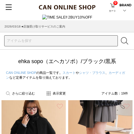
0
BRAND
カート
2026/08/04 ■8/13(木)AM2:00～サイトメンテナンス実施のお知らせ
2026/03/18 ■店舗受け取りサービスのご案内
ehka sopo（エヘカソポ）/ブラック/黒系
CAN ONLINE SHOP
の商品一覧です。
スカート
や
シャツ・ブラウス
、
カーディガ
ン
など定番アイテムを取り揃えております。
さらに絞り込む
表示変更
アイテム数：
19
件
お気に入り