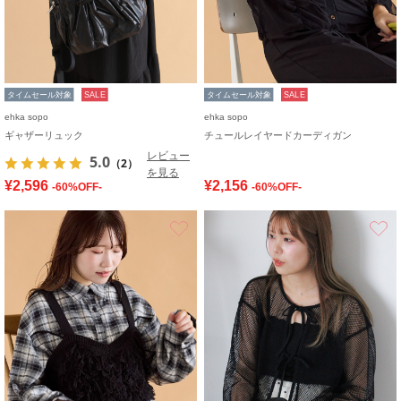
タイムセール対象
SALE
タイムセール対象
SALE
ehka sopo
ehka sopo
ギャザーリュック
チュールレイヤードカーディガン
レビュー
5.0
（2）
を見る
¥2,596
¥2,156
-60%OFF-
-60%OFF-
お気に入り