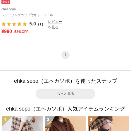
SALE
ehka sopo
シャーリングカップ付キャミソール
レビュー
5.0
（1）
を見る
¥990
-53%OFF-
1
ehka sopo（エヘカソポ）を使ったスナップ
もっと見る
ehka sopo（エヘカソポ）人気アイテムランキング
1
2
3