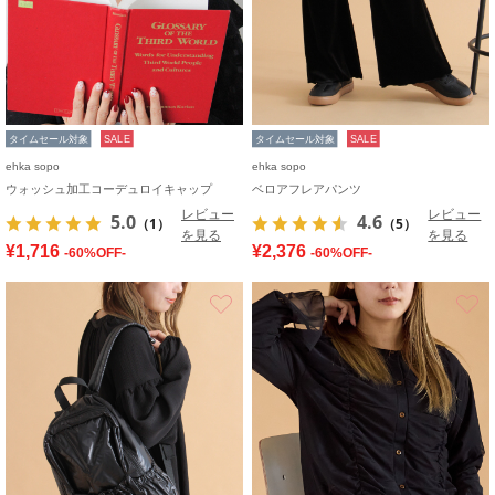
タイムセール対象
SALE
タイムセール対象
SALE
ehka sopo
ehka sopo
ウォッシュ加工コーデュロイキャップ
ベロアフレアパンツ
レビュー
レビュー
5.0
4.6
（1）
（5）
を見る
を見る
¥1,716
¥2,376
-60%OFF-
-60%OFF-
お気に入り