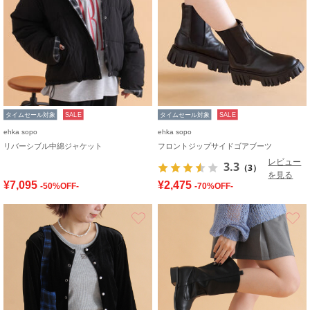
タイムセール対象
SALE
タイムセール対象
SALE
ehka sopo
ehka sopo
リバーシブル中綿ジャケット
フロントジップサイドゴアブーツ
レビュー
3.3
（3）
を見る
¥7,095
¥2,475
-50%OFF-
-70%OFF-
お気に入り