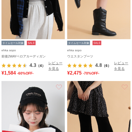
タイムセール対象
SALE
タイムセール対象
SALE
ehka sopo
ehka sopo
前後2WAYベロアカーディガン
ウエスタンブーツ
レビュー
レビュー
4.3
4.8
（4）
（6）
を見る
を見る
¥1,584
¥2,475
-60%OFF-
-70%OFF-
お気に入り