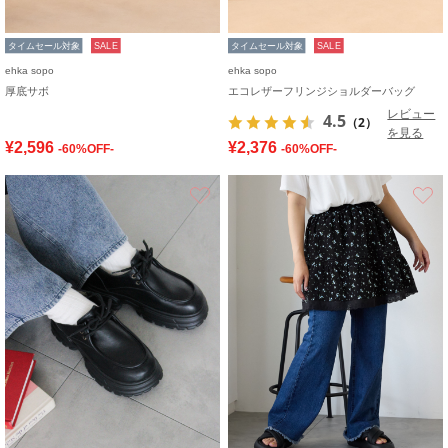
タイムセール対象
SALE
タイムセール対象
SALE
ehka sopo
ehka sopo
厚底サボ
エコレザーフリンジショルダーバッグ
レビュー
4.5
（2）
を見る
¥2,596
¥2,376
-60%OFF-
-60%OFF-
お気に入り