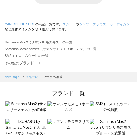
CAN ONLINE SHOP
の商品一覧です。
スカート
や
シャツ・ブラウス
、
カーディガン
など定番アイテムを取り揃えております。
Samansa Mos2（サマンサ モスモス）の一覧
Samansa Mos2 home's（サマンサモスモスホームズ）の一覧
SM2（エスエムツー）の一覧
TSUHARU by Samansa Mos2（ツハルバイサマンサモスモス）の一覧
その他のブランド ＋
sm2rhythm（サマンサモスモス リズム）の一覧
Samansa Mos2 blue（サマンサモスモス ブルー）の一覧
ehka sopo
商品一覧
ブラック/黒系
Samansa Mos2 Lagom（サマンサモスモス ラーゴム）の一覧
ehka sopo（エヘカソポ）の一覧
ブランド一覧
sō4ū（ソウフォーユー）の一覧
Te chichi（テチチ）の一覧
Te chichi CLASSIC（テチチ クラシック）の一覧
Te chichi TERRASSE（テチチ テラス）の一覧
Lugnoncure（ルノンキュール）の一覧
BETTY'S BLUE（べティーズブルー）の一覧
Wpc.（ワールドパーティー）の一覧