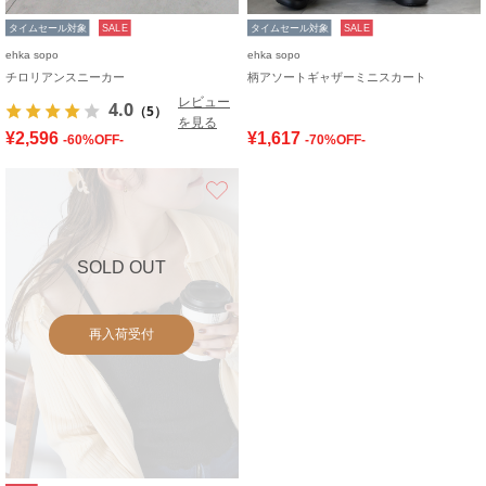
タイムセール対象
SALE
タイムセール対象
SALE
ehka sopo
ehka sopo
チロリアンスニーカー
柄アソートギャザーミニスカート
レビュー
4.0
（5）
を見る
¥2,596
¥1,617
-60%OFF-
-70%OFF-
お気に入り
SOLD OUT
再入荷受付