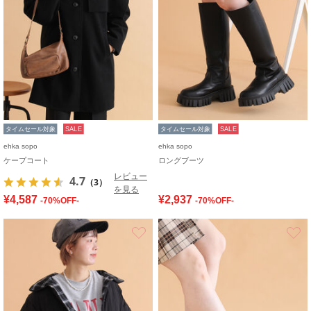
タイムセール対象
SALE
タイムセール対象
SALE
ehka sopo
ehka sopo
ケープコート
ロングブーツ
レビュー
4.7
（3）
を見る
¥4,587
¥2,937
-70%OFF-
-70%OFF-
お気に入り