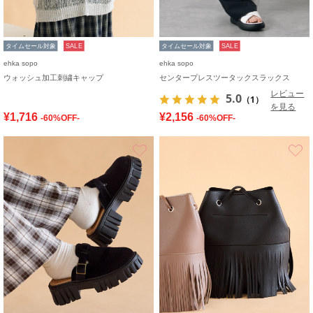
タイムセール対象
SALE
タイムセール対象
SALE
ehka sopo
ehka sopo
ウォッシュ加工刺繍キャップ
センタープレスツータックスラックス
レビュー
5.0
（1）
を見る
¥1,716
¥2,156
-60%OFF-
-60%OFF-
お気に入り