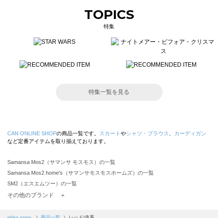
TOPICS
特集
特集一覧を見る
CAN ONLINE SHOP
の商品一覧です。
スカート
や
シャツ・ブラウス
、
カーディガン
など定番アイテムを取り揃えております。
Samansa Mos2（サマンサ モスモス）の一覧
Samansa Mos2 home's（サマンサモスモスホームズ）の一覧
SM2（エスエムツー）の一覧
TSUHARU by Samansa Mos2（ツハルバイサマンサモスモス）の一覧
その他のブランド ＋
sm2rhythm（サマンサモスモス リズム）の一覧
Samansa Mos2 blue（サマンサモスモス ブルー）の一覧
ehka sopo
商品一覧
レッド/赤系