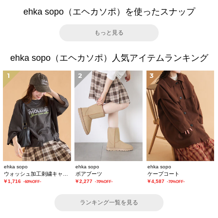
ehka sopo（エヘカソポ）を使ったスナップ
もっと見る
ehka sopo（エヘカソポ）人気アイテムランキング
1
2
3
ehka sopo
ehka sopo
ehka sopo
ウォッシュ加工刺繍キャップ
ボアブーツ
ケープコート
￥1,716
￥2,277
￥4,587
-60%OFF-
-70%OFF-
-70%OFF-
ランキング一覧を見る