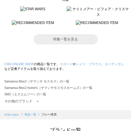
特集一覧を見る
CAN ONLINE SHOP
の商品一覧です。
スカート
や
シャツ・ブラウス
、
カーディガン
など定番アイテムを取り揃えております。
Samansa Mos2（サマンサ モスモス）の一覧
Samansa Mos2 home's（サマンサモスモスホームズ）の一覧
SM2（エスエムツー）の一覧
TSUHARU by Samansa Mos2（ツハルバイサマンサモスモス）の一覧
その他のブランド ＋
sm2rhythm（サマンサモスモス リズム）の一覧
Samansa Mos2 blue（サマンサモスモス ブルー）の一覧
ehka sopo
商品一覧
ブルー/青系
Samansa Mos2 Lagom（サマンサモスモス ラーゴム）の一覧
ehka sopo（エヘカソポ）の一覧
ブランド一覧