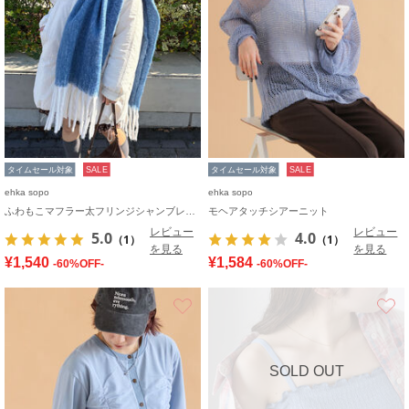
タイムセール対象
SALE
タイムセール対象
SALE
ehka sopo
ehka sopo
ふわもこマフラー太フリンジシャンブレー無地
モヘアタッチシアーニット
レビュー
レビュー
5.0
4.0
（1）
（1）
を見る
を見る
¥1,540
¥1,584
-60%OFF-
-60%OFF-
お気に入り
SOLD OUT