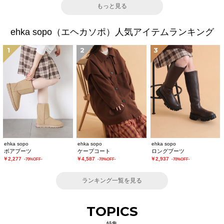
もっと見る
ehka sopo（エヘカソポ）人気アイテムランキング
1
2
3
ehka sopo
ehka sopo
ehka sopo
ボアブーツ
ケープコート
ロングブーツ
￥2,277
￥4,587
￥2,937
-70%OFF-
-70%OFF-
-70%OFF-
ランキング一覧を見る
TOPICS
特集