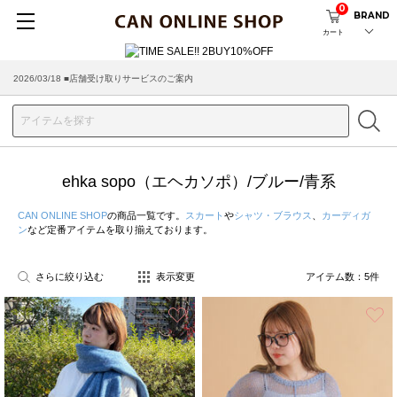
0
BRAND
カート
2026/03/18 ■店舗受け取りサービスのご案内
ehka sopo（エヘカソポ）/ブルー/青系
CAN ONLINE SHOP
の商品一覧です。
スカート
や
シャツ・ブラウス
、
カーディガ
ン
など定番アイテムを取り揃えております。
さらに絞り込む
表示変更
アイテム数：
5
件
お気に入り