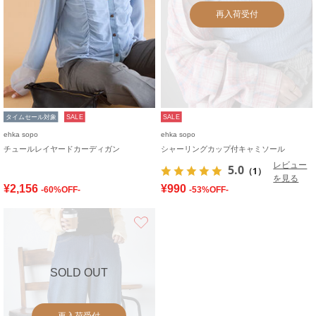
再入荷受付
タイムセール対象
SALE
SALE
ehka sopo
ehka sopo
チュールレイヤードカーディガン
シャーリングカップ付キャミソール
レビュー
5.0
（1）
を見る
¥2,156
¥990
-60%OFF-
-53%OFF-
お気に入り
SOLD OUT
再入荷受付