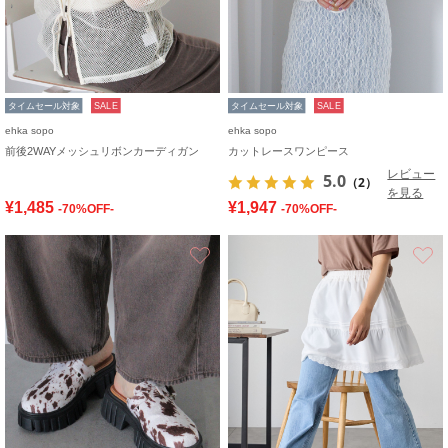
タイムセール対象
SALE
タイムセール対象
SALE
ehka sopo
ehka sopo
前後2WAYメッシュリボンカーディガン
カットレースワンピース
レビュー
5.0
（2）
を見る
¥1,485
¥1,947
-70%OFF-
-70%OFF-
お気に入り