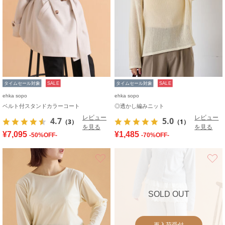
タイムセール対象
SALE
タイムセール対象
SALE
ehka sopo
ehka sopo
ベルト付スタンドカラーコート
◎透かし編みニット
レビュー
レビュー
4.7
5.0
（3）
（1）
を見る
を見る
¥7,095
¥1,485
-50%OFF-
-70%OFF-
お気に入り
SOLD OUT
再入荷受付