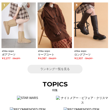
1
2
3
ehka sopo
ehka sopo
ehka sopo
ボアブーツ
ケープコート
ロングブーツ
￥2,277
￥4,587
￥2,937
-70%OFF-
-70%OFF-
-70%OFF-
ランキング一覧を見る
TOPICS
特集