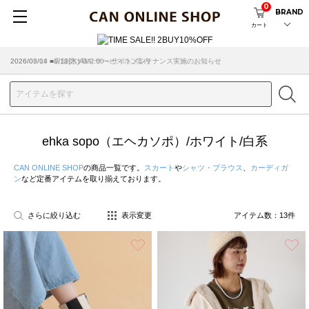
0
BRAND
カート
2026/08/04 ■8/13(木)AM2:00～サイトメンテナンス実施のお知らせ
ehka sopo（エヘカソポ）/ホワイト/白系
CAN ONLINE SHOP
の商品一覧です。
スカート
や
シャツ・ブラウス
、
カーディガ
ン
など定番アイテムを取り揃えております。
さらに絞り込む
表示変更
アイテム数：
13
件
お気に入り