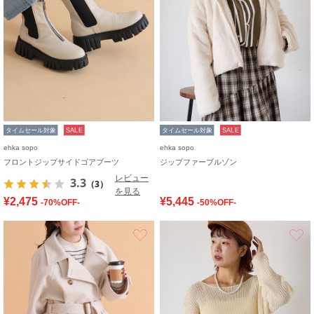
タイムセール対象
SALE
タイムセール対象
SALE
ehka sopo
ehka sopo
フロントジップサイドゴアブーツ
ジップファーブルゾン
レビュー
3.3
（3）
を見る
¥2,475
¥5,445
-70%OFF-
-50%OFF-
お気に入り