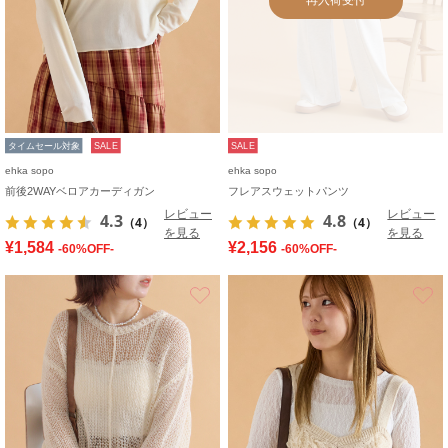
タイムセール対象
SALE
SALE
ehka sopo
ehka sopo
前後2WAYベロアカーディガン
フレアスウェットパンツ
レビュー
レビュー
4.3
4.8
（4）
（4）
を見る
を見る
¥1,584
¥2,156
-60%OFF-
-60%OFF-
お気に入り