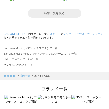
特集一覧を見る
CAN ONLINE SHOP
の商品一覧です。
スカート
や
シャツ・ブラウス
、
カーディガン
など定番アイテムを取り揃えております。
Samansa Mos2（サマンサ モスモス）の一覧
Samansa Mos2 home's（サマンサモスモスホームズ）の一覧
SM2（エスエムツー）の一覧
TSUHARU by Samansa Mos2（ツハルバイサマンサモスモス）の一覧
その他のブランド ＋
sm2rhythm（サマンサモスモス リズム）の一覧
Samansa Mos2 blue（サマンサモスモス ブルー）の一覧
ehka sopo
商品一覧
ホワイト/白系
Samansa Mos2 Lagom（サマンサモスモス ラーゴム）の一覧
ehka sopo（エヘカソポ）の一覧
ブランド一覧
sō4ū（ソウフォーユー）の一覧
Te chichi（テチチ）の一覧
Te chichi CLASSIC（テチチ クラシック）の一覧
Te chichi TERRASSE（テチチ テラス）の一覧