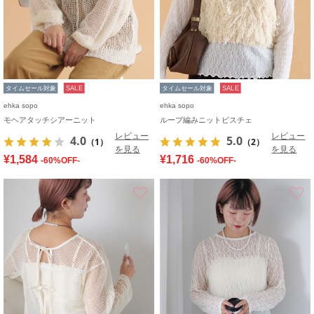
タイムセール対象
SALE
タイムセール対象
SALE
ehka sopo
ehka sopo
モヘアタッチシアーニット
ループ編みニットビスチェ
レビュー
レビュー
4.0
5.0
（1）
（2）
を見る
を見る
¥1,584
¥1,716
-60%OFF-
-60%OFF-
お気に入り