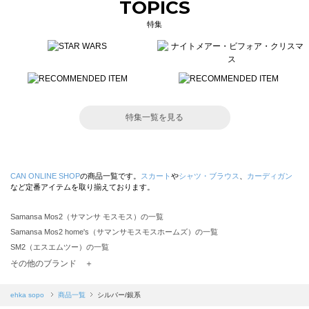
TOPICS
特集
特集一覧を見る
CAN ONLINE SHOP
の商品一覧です。
スカート
や
シャツ・ブラウス
、
カーディガン
など定番アイテムを取り揃えております。
Samansa Mos2（サマンサ モスモス）の一覧
Samansa Mos2 home's（サマンサモスモスホームズ）の一覧
SM2（エスエムツー）の一覧
TSUHARU by Samansa Mos2（ツハルバイサマンサモスモス）の一覧
その他のブランド ＋
sm2rhythm（サマンサモスモス リズム）の一覧
Samansa Mos2 blue（サマンサモスモス ブルー）の一覧
ehka sopo
商品一覧
シルバー/銀系
Samansa Mos2 Lagom（サマンサモスモス ラーゴム）の一覧