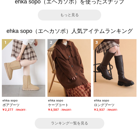
ehka sopo（エヘカソポ）を使ったスナップ
もっと見る
ehka sopo（エヘカソポ）人気アイテムランキング
1
2
3
ehka sopo
ehka sopo
ehka sopo
ボアブーツ
ケープコート
ロングブーツ
￥2,277
￥4,587
￥2,937
-70%OFF-
-70%OFF-
-70%OFF-
ランキング一覧を見る