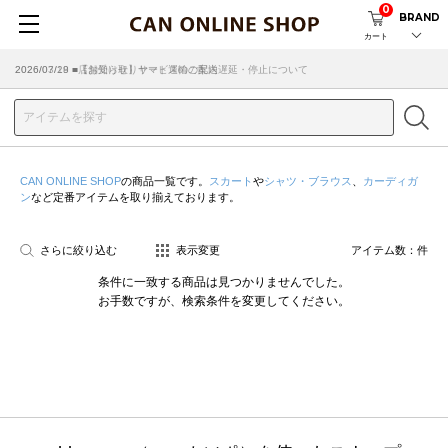
0
BRAND
カート
2026/07/29 ■【お知らせ】ヤマト運輸の配送遅延・停止について
2026/03/18 ■店舗受け取りサービスのご案内
CAN ONLINE SHOP
の商品一覧です。
スカート
や
シャツ・ブラウス
、
カーディガ
ン
など定番アイテムを取り揃えております。
さらに絞り込む
表示変更
アイテム数：
件
条件に一致する商品は見つかりませんでした。
お手数ですが、検索条件を変更してください。