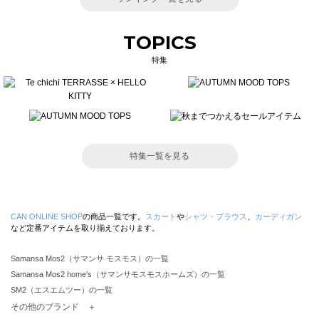
TOPICS
特集
特集一覧を見る
CAN ONLINE SHOP
の商品一覧です。
スカート
や
シャツ・ブラウス
、
カーディガン
など定番アイテムを取り揃えております。
Samansa Mos2（サマンサ モスモス）の一覧
Samansa Mos2 home's（サマンサモスモスホームズ）の一覧
SM2（エスエムツー）の一覧
TSUHARU by Samansa Mos2（ツハルバイサマンサモスモス）の一覧
その他のブランド ＋