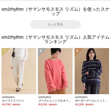
sm2rhythm（サマンサモスモス リズム）を使ったスナ
ップ
もっと見る
sm2rhythm（サマンサモスモス リズム）人気アイテム
ランキング
1
2
3
sm2rhythm
sm2rhythm
sm2rhythm
セミワイドパンツ
ブークレニットプルオーバー
ボーダーブークレニットプルオーバー
￥3,795
￥2,376
￥2,376
-50%OFF-
-60%OFF-
-60%OFF-