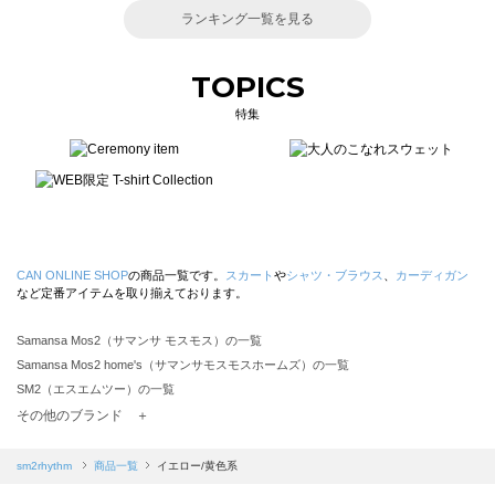
ランキング一覧を見る
TOPICS
特集
CAN ONLINE SHOP
の商品一覧です。
スカート
や
シャツ・ブラウス
、
カーディガン
など定番アイテムを取り揃えております。
Samansa Mos2（サマンサ モスモス）の一覧
Samansa Mos2 home's（サマンサモスモスホームズ）の一覧
SM2（エスエムツー）の一覧
TSUHARU by Samansa Mos2（ツハルバイサマンサモスモス）の一覧
その他のブランド ＋
sm2rhythm（サマンサモスモス リズム）の一覧
Samansa Mos2 blue（サマンサモスモス ブルー）の一覧
sm2rhythm
商品一覧
イエロー/黄色系
Samansa Mos2 Lagom（サマンサモスモス ラーゴム）の一覧