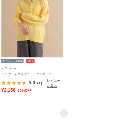
タイムセール対象
SALE
sm2rhythm
モヘヤライク衿付ニットプルオーバー
レビュー
5.0
（1）
を見る
¥2,156
-60%OFF-
1