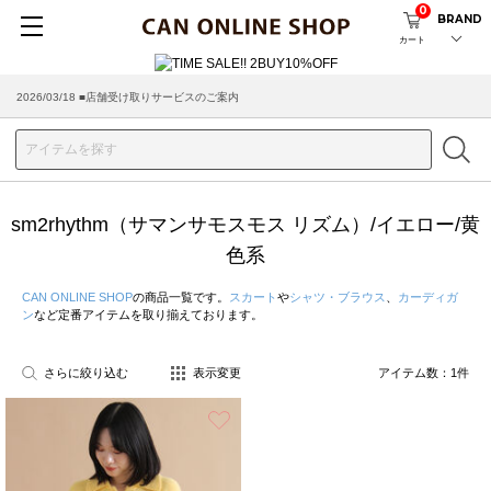
0
BRAND
カート
2026/03/18 ■店舗受け取りサービスのご案内
sm2rhythm（サマンサモスモス リズム）/イエロー/黄
色系
CAN ONLINE SHOP
の商品一覧です。
スカート
や
シャツ・ブラウス
、
カーディガ
ン
など定番アイテムを取り揃えております。
さらに絞り込む
表示変更
アイテム数：
1
件
お気に入り