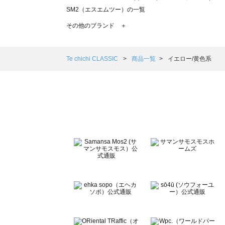
SM2（エスエムツー）の一覧
TSUHARU by Samansa Mos2（ツハルバイサマンサモ
その他のブランド ＋
sm2rhythm（サマンサモスモス リズム）の一覧
Samansa Mos2 blue（サマンサモスモス ブルー）の一覧
Samansa Mos2 Lagom（サマンサモスモス ラーゴム）の
Te chichi CLASSIC
商品一覧
イエロー/黄色系
ehka sopo（エヘカソポ）の一覧
sō4ū（ソウフォーユー）の一覧
Te chichi（テチチ）の一覧
Te chichi CLASSIC（テチチ クラシック）の一覧
Te chichi TERRASSE（テチチ テラス）の一覧
Lugnoncure（ルノンキュール）の一覧
BETTY'S BLUE（べティーズブルー）の一覧
Wpc.（ワールドパーティー）の一覧