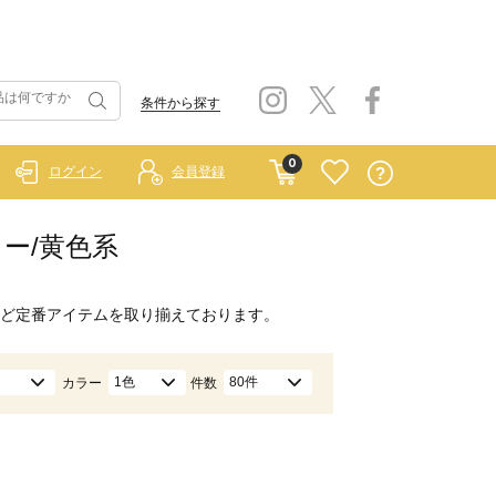
条件から探す
0
ログイン
会員登録
エロー/黄色系
ど定番アイテムを取り揃えております。
1色
80件
カラー
件数