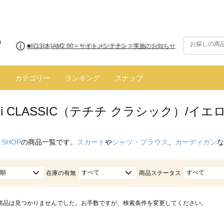
■8/13(木)AM2:00～サイトメンテナンス実施のお知らせ
カテゴリー
ランキング
スナップ
hichi CLASSIC（テチチ クラシック）/イ
 SHOP
の商品一覧です。
スカート
や
シャツ・ブラウス
、
カーディガン
な
順
すべて
すべて
在庫の有無
商品ステータス
商品は見つかりませんでした。お手数ですが、検索条件を変更してください。