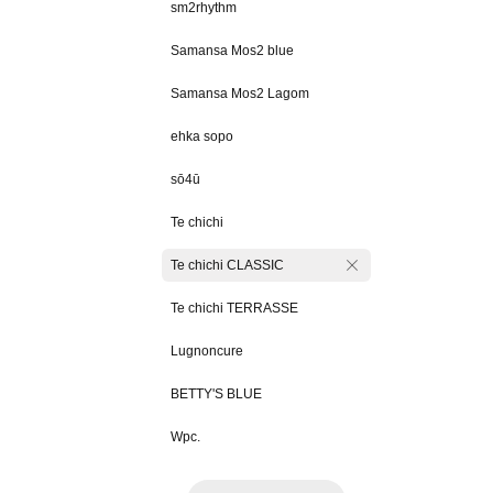
sm2rhythm
Samansa Mos2 blue
Samansa Mos2 Lagom
ehka sopo
sō4ū
Te chichi
Te chichi CLASSIC
Te chichi TERRASSE
Lugnoncure
BETTY'S BLUE
Wpc.