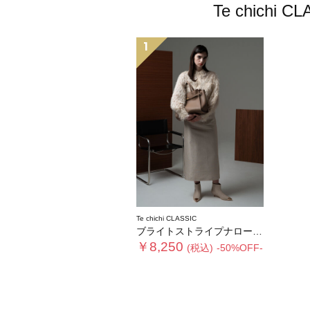
Te chic
1
Te chichi CLASSIC
ブライトストライプナロースカート《2025winter catalog item》
￥8,250
(税込)
-50%OFF-