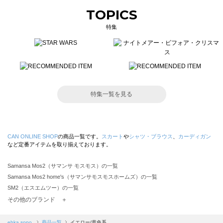
TOPICS
特集
特集一覧を見る
CAN ONLINE SHOP
の商品一覧です。
スカート
や
シャツ・ブラウス
、
カーディガン
など定番アイテムを取り揃えております。
Samansa Mos2（サマンサ モスモス）の一覧
Samansa Mos2 home's（サマンサモスモスホームズ）の一覧
SM2（エスエムツー）の一覧
TSUHARU by Samansa Mos2（ツハルバイサマンサモスモス）の一覧
その他のブランド ＋
sm2rhythm（サマンサモスモス リズム）の一覧
Samansa Mos2 blue（サマンサモスモス ブルー）の一覧
ehka sopo
商品一覧
イエロー/黄色系