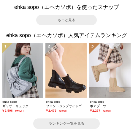
ehka sopo（エヘカソポ）を使ったスナップ
もっと見る
ehka sopo（エヘカソポ）人気アイテムランキング
1
2
3
ehka sopo
ehka sopo
ehka sopo
ギャザーリュック
フロントジップサイドゴアブーツ
ボアブーツ
￥2,596
￥2,475
￥2,277
-60%OFF-
-70%OFF-
-70%OFF-
ランキング一覧を見る