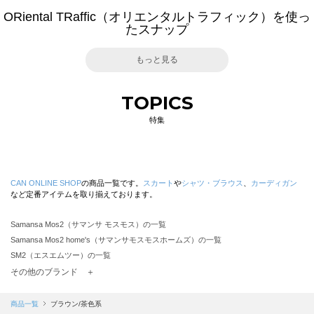
ORiental TRaffic（オリエンタルトラフィック）を使っ
たスナップ
もっと見る
TOPICS
特集
CAN ONLINE SHOP
の商品一覧です。
スカート
や
シャツ・ブラウス
、
カーディガン
など定番アイテムを取り揃えております。
Samansa Mos2（サマンサ モスモス）の一覧
Samansa Mos2 home's（サマンサモスモスホームズ）の一覧
SM2（エスエムツー）の一覧
TSUHARU by Samansa Mos2（ツハルバイサマンサモスモス）の一覧
その他のブランド ＋
sm2rhythm（サマンサモスモス リズム）の一覧
Samansa Mos2 blue（サマンサモスモス ブルー）の一覧
商品一覧
ブラウン/茶色系