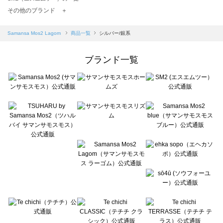
TSUHARU by Samansa Mos2（ツハルバイサマンサモスモス）の一覧
その他のブランド ＋
sm2rhythm（サマンサモスモス リズム）の一覧
Samansa Mos2 blue（サマンサモスモス ブルー）の一覧
Samansa Mos2 Lagom
商品一覧
シルバー/銀系
Samansa Mos2 Lagom（サマンサモスモス ラーゴム）の一覧
ehka sopo（エヘカソポ）の一覧
ブランド一覧
sō4ū（ソウフォーユー）の一覧
Te chichi（テチチ）の一覧
Te chichi CLASSIC（テチチ クラシック）の一覧
Te chichi TERRASSE（テチチ テラス）の一覧
Lugnoncure（ルノンキュール）の一覧
BETTY'S BLUE（べティーズブルー）の一覧
Wpc.（ワールドパーティー）の一覧