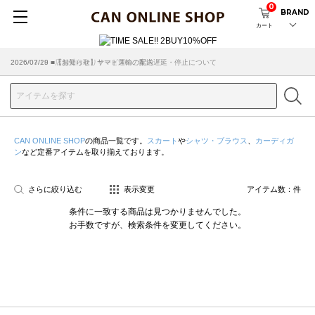
0
BRAND
カート
2026/07/29 ■【お知らせ】ヤマト運輸の配送遅延・停止について
2026/03/18 ■店舗受け取りサービスのご案内
CAN ONLINE SHOP
の商品一覧です。
スカート
や
シャツ・ブラウス
、
カーディガ
ン
など定番アイテムを取り揃えております。
さらに絞り込む
表示変更
アイテム数：
件
条件に一致する商品は見つかりませんでした。
お手数ですが、検索条件を変更してください。