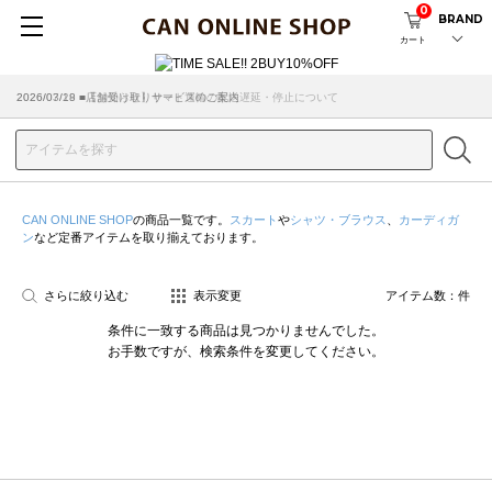
0
BRAND
カート
2026/07/29 ■【お知らせ】ヤマト運輸の配送遅延・停止について
2026/03/18 ■店舗受け取りサービスのご案内
CAN ONLINE SHOP
の商品一覧です。
スカート
や
シャツ・ブラウス
、
カーディガ
ン
など定番アイテムを取り揃えております。
さらに絞り込む
表示変更
アイテム数：
件
条件に一致する商品は見つかりませんでした。
お手数ですが、検索条件を変更してください。