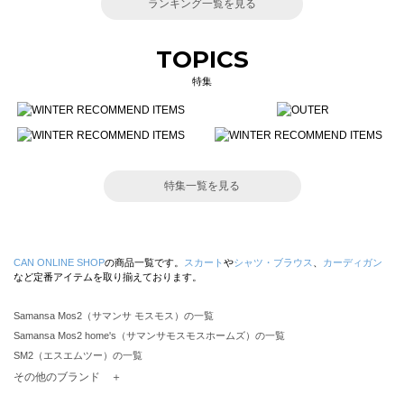
ランキング一覧を見る
TOPICS
特集
特集一覧を見る
CAN ONLINE SHOP
の商品一覧です。
スカート
や
シャツ・ブラウス
、
カーディガン
など定番アイテムを取り揃えております。
Samansa Mos2（サマンサ モスモス）の一覧
Samansa Mos2 home's（サマンサモスモスホームズ）の一覧
SM2（エスエムツー）の一覧
TSUHARU by Samansa Mos2（ツハルバイサマンサモスモス）の一覧
その他のブランド ＋
sm2rhythm（サマンサモスモス リズム）の一覧