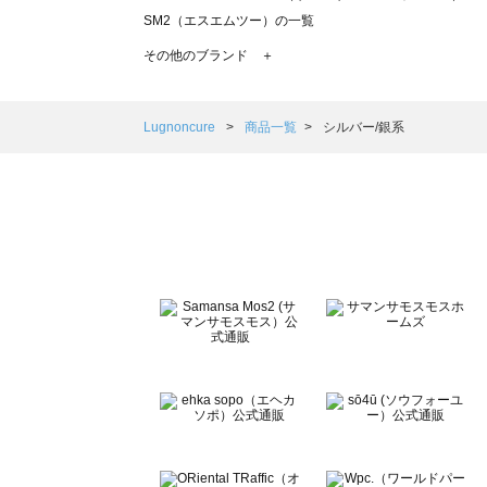
SM2（エスエムツー）の一覧
TSUHARU by Samansa Mos2（ツハルバイサマンサモ
その他のブランド ＋
sm2rhythm（サマンサモスモス リズム）の一覧
Samansa Mos2 blue（サマンサモスモス ブルー）の一覧
Samansa Mos2 Lagom（サマンサモスモス ラーゴム）の
Lugnoncure
商品一覧
シルバー/銀系
ehka sopo（エヘカソポ）の一覧
sō4ū（ソウフォーユー）の一覧
Te chichi（テチチ）の一覧
Te chichi CLASSIC（テチチ クラシック）の一覧
Te chichi TERRASSE（テチチ テラス）の一覧
Lugnoncure（ルノンキュール）の一覧
BETTY'S BLUE（べティーズブルー）の一覧
Wpc.（ワールドパーティー）の一覧