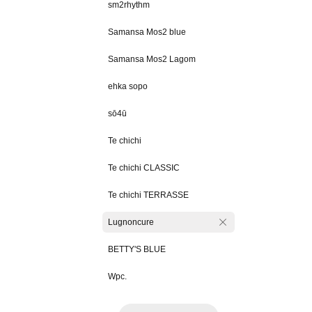
sm2rhythm
Samansa Mos2 blue
Samansa Mos2 Lagom
ehka sopo
sō4ū
Te chichi
Te chichi CLASSIC
Te chichi TERRASSE
Lugnoncure
BETTY'S BLUE
Wpc.