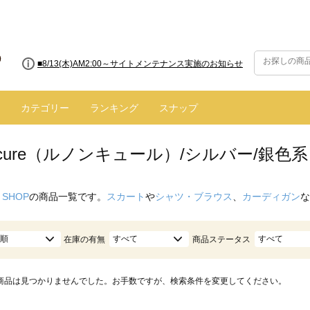
■8/13(木)AM2:00～サイトメンテナンス実施のお知らせ
カテゴリー
ランキング
スナップ
oncure（ルノンキュール）/シルバー/銀色系
 SHOP
の商品一覧です。
スカート
や
シャツ・ブラウス
、
カーディガン
な
順
すべて
すべて
在庫の有無
商品ステータス
商品は見つかりませんでした。お手数ですが、検索条件を変更してください。