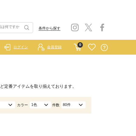
条件から探す
0
ログイン
会員登録
ど定番アイテムを取り揃えております。
1色
80件
カラー
件数