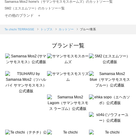
Samansa Mos2 home's（サマンサモスモスホームズ）のカットソー一覧
SM2（エスエムツー）のカットソー一覧
TSUHARU by Samansa Mos2（ツハルバイサマンサモスモス）のカットソー一覧
その他のブランド ＋
sm2rhythm（サマンサモスモス リズム）のカットソー一覧
Samansa Mos2 blue（サマンサモスモス ブルー）のカットソー一覧
Te chichi TERRASSE
トップス
カットソー
ブルー/青系
Samansa Mos2 Lagom（サマンサモスモス ラーゴム）のカットソー一覧
ehka sopo（エヘカソポ）のカットソー一覧
ブランド一覧
sō4ū（ソウフォーユー）のカットソー一覧
Te chichi（テチチ）のカットソー一覧
Te chichi CLASSIC（テチチ クラシック）のカットソー一覧
Te chichi TERRASSE（テチチ テラス）のカットソー一覧
Lugnoncure（ルノンキュール）のカットソー一覧
BETTY'S BLUE（べティーズブルー）のカットソー一覧
Wpc.（ワールドパーティー）のカットソー一覧