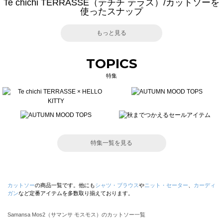
Te chichi TERRASSE（テチチ テラス）/カットソーを
使ったスナップ
もっと見る
TOPICS
特集
特集一覧を見る
カットソー
の商品一覧です。他にも
シャツ・ブラウス
や
ニット・セーター
、
カーディ
ガン
など定番アイテムを多数取り揃えております。
Samansa Mos2（サマンサ モスモス）のカットソー一覧