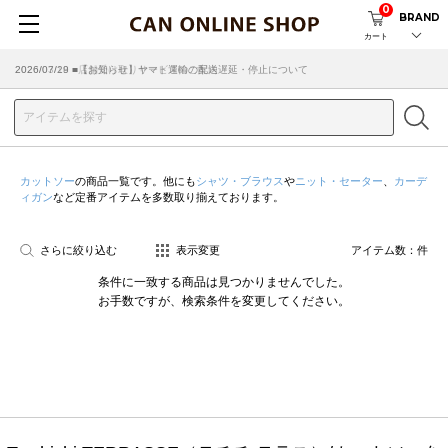
0
BRAND
カート
2026/07/29 ■【お知らせ】ヤマト運輸の配送遅延・停止について
2026/03/18 ■店舗受け取りサービスのご案内
カットソー
の商品一覧です。他にも
シャツ・ブラウス
や
ニット・セーター
、
カーデ
ィガン
など定番アイテムを多数取り揃えております。
さらに絞り込む
表示変更
アイテム数：
件
条件に一致する商品は見つかりませんでした。
お手数ですが、検索条件を変更してください。