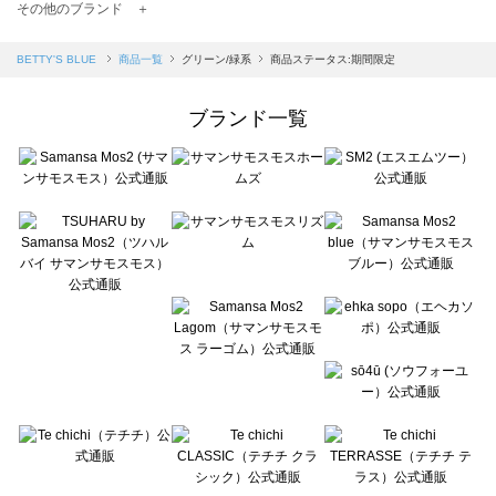
TSUHARU by Samansa Mos2（ツハルバイサマンサモスモス）の一覧
その他のブランド ＋
sm2rhythm（サマンサモスモス リズム）の一覧
Samansa Mos2 blue（サマンサモスモス ブルー）の一覧
BETTY'S BLUE
商品一覧
グリーン/緑系
商品ステータス:期間限定
Samansa Mos2 Lagom（サマンサモスモス ラーゴム）の一覧
ehka sopo（エヘカソポ）の一覧
ブランド一覧
sō4ū（ソウフォーユー）の一覧
Te chichi（テチチ）の一覧
Te chichi CLASSIC（テチチ クラシック）の一覧
Te chichi TERRASSE（テチチ テラス）の一覧
Lugnoncure（ルノンキュール）の一覧
BETTY'S BLUE（べティーズブルー）の一覧
Wpc.（ワールドパーティー）の一覧