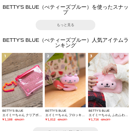
BETTY'S BLUE（べティーズブルー）を使ったスナッ
プ
もっと見る
BETTY'S BLUE（べティーズブルー）人気アイテムラ
ンキング
1
2
3
BETTY'S BLUE
BETTY'S BLUE
BETTY'S BLUE
エイミーちゃん クリアポーチ
エイミーちゃん フロッキーチャーム
エイミーちゃん ふわふわショルダーバッグ
￥1,188
￥1,012
￥1,716
-60%OFF-
-60%OFF-
-60%OFF-