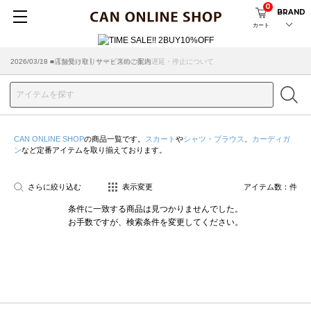
0
BRAND
カート
2026/07/29 ■【お知らせ】ヤマト運輸の配送遅延・停止について
2026/03/18 ■店舗受け取りサービスのご案内
CAN ONLINE SHOP
の商品一覧です。
スカート
や
シャツ・ブラウス
、
カーディガ
ン
など定番アイテムを取り揃えております。
さらに絞り込む
表示変更
アイテム数：
件
条件に一致する商品は見つかりませんでした。
お手数ですが、検索条件を変更してください。