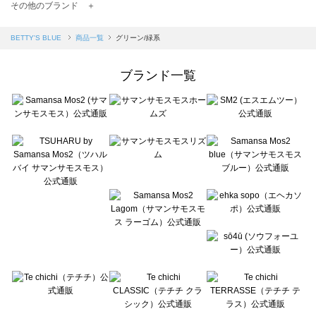
TSUHARU by Samansa Mos2（ツハルバイサマンサモスモス）の一覧
その他のブランド ＋
sm2rhythm（サマンサモスモス リズム）の一覧
Samansa Mos2 blue（サマンサモスモス ブルー）の一覧
BETTY'S BLUE
商品一覧
グリーン/緑系
Samansa Mos2 Lagom（サマンサモスモス ラーゴム）の一覧
ehka sopo（エヘカソポ）の一覧
ブランド一覧
sō4ū（ソウフォーユー）の一覧
Te chichi（テチチ）の一覧
Te chichi CLASSIC（テチチ クラシック）の一覧
Te chichi TERRASSE（テチチ テラス）の一覧
Lugnoncure（ルノンキュール）の一覧
BETTY'S BLUE（べティーズブルー）の一覧
Wpc.（ワールドパーティー）の一覧